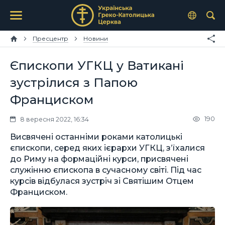
Пресцентр
Новини
Єпископи УГКЦ у Ватикані
зустрілися з Папою
Франциском
190
8 вересня 2022, 16:34
Висвячені останніми роками католицькі
єпископи, серед яких ієрархи УГКЦ, з’їхалися
до Риму на формаційні курси, присвячені
служінню єпископа в сучасному світі. Під час
курсів відбулася зустріч зі Святішим Отцем
Франциском.