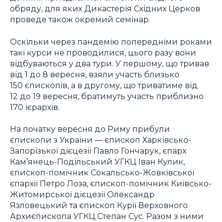
обряду, для яких Дикастерія Східних Церков
проведе також окремий семінар.
Оскільки через пандемію попередніми роками
такі курси не проводилися, цього разу вони
відбуваються у два тури. У першому, що тривав
від 1 до 8 вересня, взяли участь близько
150 єпископів, а в другому, що триватиме від
12 до 19 вересня, братимуть участь приблизно
170 ієрархів.
На початку вересня до Риму прибули
єпископи з України — єпископ Харківсько-
Запорізької дієцезії Павло Гончарук, єпарх
Кам’янець-Подільський УГКЦ Іван Кулик,
єпископ-помічник Сокальсько-Жовківської
єпархії Петро Лоза, єпископ-помічник Київсько-
Житомирської дієцезії Олександр
Язловецький та єпископ Курії Верховного
Архиєпископа УГКЦ Степан Сус. Разом з ними