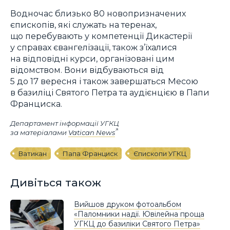
Водночас близько 80 новопризначених
єпископів, які служать на теренах,
що перебувають у компетенції Дикастерії
у справах євангелізації, також з’їхалися
на відповідні курси, організовані цим
відомством. Вони відбуваються від
5 до 17 вересня і також завершаться Месою
в базиліці Святого Петра та аудієнцією в Папи
Франциска.
Департамент інформації УГКЦ
за матеріалами
Vatican News
Ватикан
Папа Франциск
Єпископи УГКЦ
Дивіться також
Вийшов друком фотоальбом
«Паломники надії. Ювілейна проща
УГКЦ до базиліки Святого Петра»