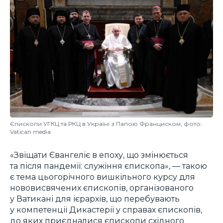
Єпископи УГКЦ та РКЦ в Україні з Папою Франциском, фото:
Vatican media
«Звіщати Євангеліє в епоху, що змінюється
та після пандемії: служіння єпископа», — такою
є тема цьогорічного вишкільного курсу для
нововисвячених єпископів, організованого
у Ватикані для ієрархів, що перебувають
у компетенції Дикастерії у справах єпископів,
до яких приєдналися єпископи східного