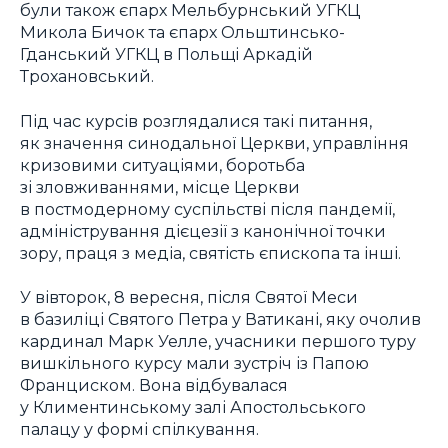
були також єпарх Мельбурнський УГКЦ
Микола Бичок та єпарх Ольштинсько-
Гданський УГКЦ в Польщі Аркадій
Трохановський.
Під час курсів розглядалися такі питання,
як значення синодальної Церкви, управління
кризовими ситуаціями, боротьба
зі зловживаннями, місце Церкви
в постмодерному суспільстві після пандемії,
адміністрування дієцезії з канонічної точки
зору, праця з медіа, святість єпископа та інші.
У вівторок, 8 вересня, після Святої Меси
в базиліці Святого Петра у Ватикані, яку очолив
кардинал Марк Уелле, учасники першого туру
вишкільного курсу мали зустріч із Папою
Франциском. Вона відбувалася
у Климентинському залі Апостольського
палацу у формі спілкування.