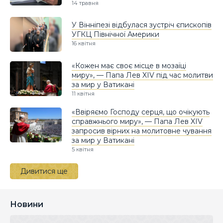
14 травня
У Вінніпезі відбулася зустріч єпископів
УГКЦ Північної Америки
16 квітня
«Кожен має своє місце в мозаїці
миру», — Папа Лев XIV під час молитви
за мир у Ватикані
11 квітня
«Ввіряємо Господу серця, що очікують
справжнього миру», — Папа Лев XIV
запросив вірних на молитовне чування
за мир у Ватикані
5 квітня
Дивитися ще
Новини