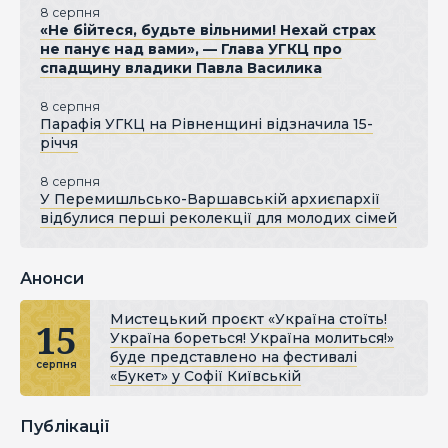
8 серпня
«Не бійтеся, будьте вільними! Нехай страх
не панує над вами», — Глава УГКЦ про
спадщину владики Павла Василика
8 серпня
Парафія УГКЦ на Рівненщині відзначила 15-
річчя
8 серпня
У Перемишльсько-Варшавській архиєпархії
відбулися перші реколекції для молодих сімей
Анонси
Мистецький проєкт «Україна стоїть!
15
Україна бореться! Україна молиться!»
буде представлено на фестивалі
серпня
«Букет» у Софії Київській
Публікації