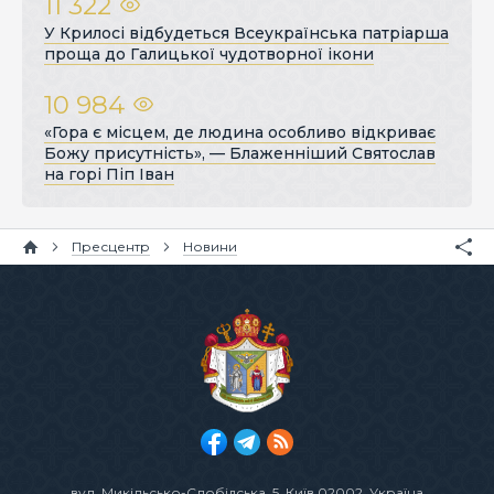
11 322
У Крилосі відбудеться Всеукраїнська патріарша
проща до Галицької чудотворної ікони
10 984
«Гора є місцем, де людина особливо відкриває
Божу присутність», — Блаженніший Святослав
на горі Піп Іван
Пресцентр
Новини
вул. Микільсько-Слобідська, 5
, Київ 02002, Україна