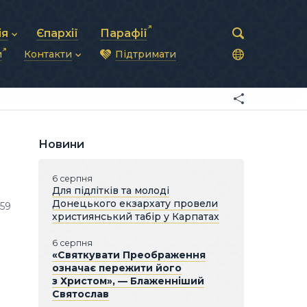
ія
Єпархії
Парафії
и
Контакти
Підтримати
астирська рада
нод
нсово-господарська діяльність
Загальна інформація
ди
ки та комунікації
Глава УГКЦ
ністративні питання
Синоди Єпископів
підрозділи
Трибунал
Патріарша курія
Новини
Єпархії та екзархати
6 серпня
Для підлітків та молоді
Донецького екзархату провели
159
християнський табір у Карпатах
6 серпня
«Святкувати Преображення
означає пережити його
з Христом», — Блаженніший
Святослав