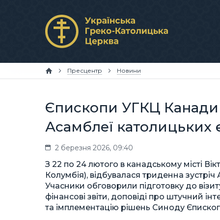
Пресцентр
Новини
Єпископи УГКЦ Канади 
Асамблеї католицьких 
2 березня 2026, 09:40
З 22 по 24 лютого в канадському місті Вік
Колумбія), відбувалася триденна зустріч
Учасники обговорили підготовку до візиту
фінансові звіти, доповіді про штучний ін
та імплементацію рішень Синоду Єпископ