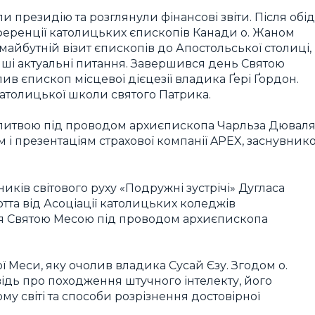
 президію та розглянули фінансові звіти. Після обі
нференції католицьких єпископів Канади о. Жаном
айбутній візит єпископів до Апостольської столиці,
інші актуальні питання. Завершився день Святою
олив єпископ місцевої дієцезії владика Ґері Ґордон.
атолицької школи святого Патрика.
литвою під проводом архиєпископа Чарльза Дюваля
м і презентаціям страхової компанії APEX, заснувник
иків світового руху «Подружні зустрічі» Дугласа
котта від Асоціації католицьких коледжів
ся Святою Месою під проводом архиєпископа
ої Меси, яку очолив владика Сусай Єзу. Згодом о.
дь про походження штучного інтелекту, його
у світі та способи розрізнення достовірної