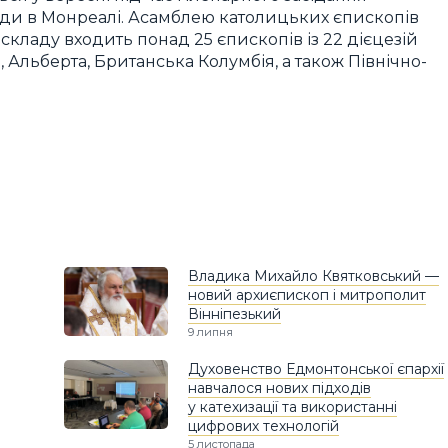
ди в Монреалі. Асамблею католицьких єпископів
ї складу входить понад 25 єпископів із 22 дієцезій
, Альберта, Британська Колумбія, а також Північно-
Владика Михайло Квятковський —
новий архиєпископ і митрополит
Вінніпезький
9 липня
Духовенство Едмонтонської єпархії
навчалося нових підходів
у катехизації та використанні
цифрових технологій
5 листопада