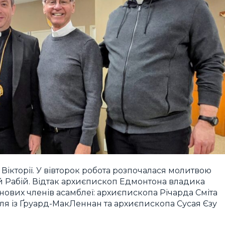
Вікторії. У вівторок робота розпочалася молитвою
й Рабій. Відтак архиєпископ Едмонтона владика
 нових членів асамблеї: архиєпископа Річарда Сміта
ля із Ґруард-МакЛеннан та архиєпископа Сусая Єзу