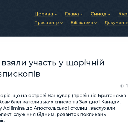
Церква
Глава
Синод
Кур
Пресцентр
Бібліотека
Документ
Про УГКЦ
Блаженніший Святослав
Синод Єпископів
Душп
Історія УГКЦ
Біографія
Архиєрейський Си
Фіна
Новини
Святе Письмо
Структура УГКЦ
Фотографії
Митрополичі Сино
Зв’яз
Анонси
Богослужіння
Майбутнє УГКЦ
Щоденні відеозвернення
Єпископи
Адмі
Публікації
Молитви
Інші 
Історії
Подкасти
взяли участь у щорічній
Фото та відео
Архів новин (2013–2022)
єпископів
торія, що на острові Ванкувер (провінція Британська
 Асамблеї католицьких єпископів Західної Канади.
 Ad limina до Апостольської столиці, заслухали
телект, служіння бідним, розвиток покликань
ів.