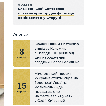
6 серпня
Блаженніший Святослав
освятив простір для формації
семінаристів у Старуні
Анонси
Блаженніший Святослав
8
відвідає Коломию
з нагоди 100-річчя від
дня народження
серпня
владики Павла Василика
Мистецький проєкт
«Україна стоїть! Україна
15
бореться! Україна
молиться!» буде
представлено
серпня
на фестивалі «Букет»
у Софії Київській