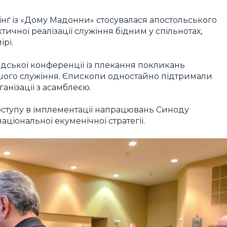
пінґ із «Дому Мадонни» стосувалася апостольського
ктичної реалізації служіння бідним у спільнотах,
рі.
дської конференції із плекання покликань
шого служіння. Єпископи одностайно підтримали
ганізації з асамблеєю.
оступу в імплементації напрацювань Синоду
аціональної екуменічної стратегії.