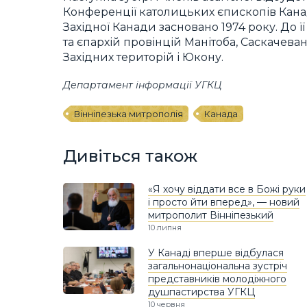
Конференції католицьких єпископів Кана
Західної Канади засновано 1974 року. До ї
та єпархій провінцій Манітоба, Саскачеван
Західних територій і Юкону.
Департамент інформації УГКЦ
Вінніпезька митрополія
Канада
Дивіться також
«Я хочу віддати все в Божі руки
і просто йти вперед», — новий
митрополит Вінніпезький
10 липня
У Канаді вперше відбулася
загальнонаціональна зустріч
представників молодіжного
душпастирства УГКЦ
10 червня