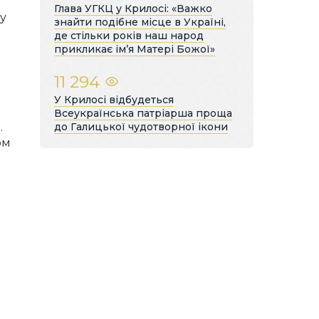
Глава УГКЦ у Крилосі: «Важко
ду
знайти подібне місце в Україні,
де стільки років наш народ
прикликає ім’я Матері Божої»
11 294
У Крилосі відбудеться
Всеукраїнська патріарша проща
до Галицької чудотворної ікони
.
ом