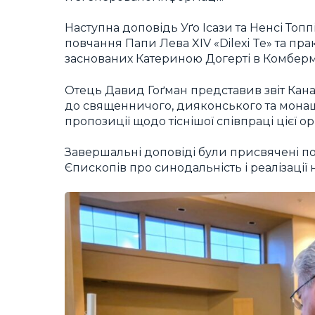
Наступна доповідь Уґо Ісази та Ненсі Топ
повчання Папи Лева XIV «Dilexi Te» та пра
заснованих Катериною Догерті в Комбермі
Отець Давид Гоґман представив звіт Кана
до священничого, дияконського та мона
пропозиції щодо тіснішої співпраці цієї ор
Завершальні доповіді були присвячені п
Єпископів про синодальність і реалізації н