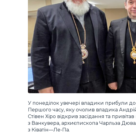
У понеділок увечері владики прибули до 
Першого часу, яку очолив владика Андрі
Стівен Хіро відкрив засідання та привітав
з Ванкувера, архиєпископа Чарльза Дюва
з Ківатін—Ле-Па.