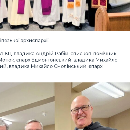
іпезької архиєпархії.
и УГКЦ: владика Андрій Рабій, єпископ-помічник
д Мотюк, єпарх Едмонтонський, владика Михайло
ий, владика Михайло Смолінський, єпарх