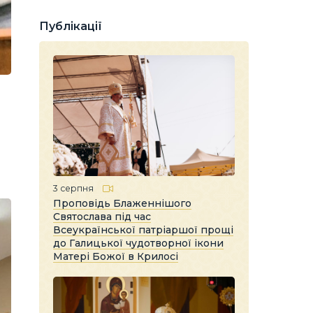
Публікації
3 серпня
Проповідь Блаженнішого
Святослава під час
Всеукраїнської патріаршої прощі
до Галицької чудотворної ікони
Матері Божої в Крилосі