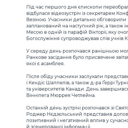
Під час першого дня єпископи переобрали
відбулася відеозустріч із секретарем Ко
Везіною. Учасники детально обговорили м
запланований на наступний рік, а також 
Месою в одній із парафій Вікторії, яку оч
Богослужіння супроводжував спів учнів К
У середу день розпочався ранішньою мо
Ранкове засідання було присвячене звіта
якої є асамблея.
Після обіду учасники заслухали представн
і Кендіс Шаппелів, а також д-ра Ґеррі Тур
та університетів Канади. День завершив
Вінніпега Мюррея Четлейна.
Останній день зустрічі розпочався зі Свят
Роджер Нєдзєльський представив допові
позитивний і негативний вплив у сучасном
й згенерованої інформації.