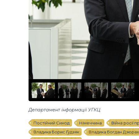
Департамент інформації УГКЦ
Постійний Синод
Німеччина
Війна росії п
Владика Борис Ґудзяк
Владика Богдан Дзюрах