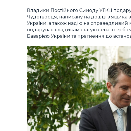
Владики Постійного Синоду УГКЦ подарув
Чудотворця, написану на дошці з ящика з-п
України, а також надію на справедливий
подарував владикам статую лева з гербом
Баварією України та прагнення до встан