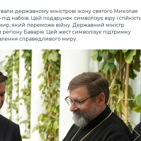
али державному міністрові ікону святого Миколая
ід набоїв. Цей подарунок символізує віру і стійкіст
 мир, який переможе війну. Державний міністр
 регіону Баварія. Цей жест символізує підтримку
овлення справедливого миру.