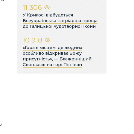
и
11 306
У Крилосі відбудеться
Всеукраїнська патріарша проща
до Галицької чудотворної ікони
10 918
«Гора є місцем, де людина
особливо відкриває Божу
присутність», — Блаженніший
Святослав на горі Піп Іван
ни