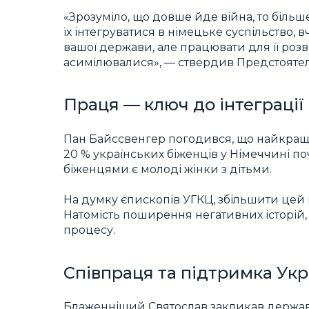
«Зрозуміло, що довше йде війна, то більш
їх інтегруватися в німецьке суспільство,
вашої держави, але працювати для її розв
асимілювалися», — ствердив Предстоятел
Праця — ключ до інтеграції
Пан Байссвенгер погодився, що найкращий
20 % українських біженців у Німеччині по
біженцями є молоді жінки з дітьми.
На думку єпископів УГКЦ, збільшити цей 
Натомість поширення негативних історій
процесу.
Співпраця та підтримка Укр
Блаженніший Святослав закликав державн