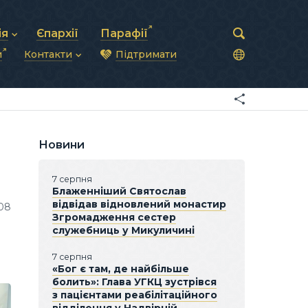
ія
Єпархії
Парафії
и
Контакти
Підтримати
астирська рада
нод
нсово-господарська діяльність
Загальна інформація
ди
ки та комунікації
Глава УГКЦ
ністративні питання
Синоди Єпископів
підрозділи
Трибунал
Патріарша курія
Новини
Єпархії та екзархати
7 серпня
Блаженніший Святослав
відвідав відновлений монастир
08
Згромадження сестер
служебниць у Микуличині
7 серпня
«Бог є там, де найбільше
болить»: Глава УГКЦ зустрівся
з пацієнтами реабілітаційного