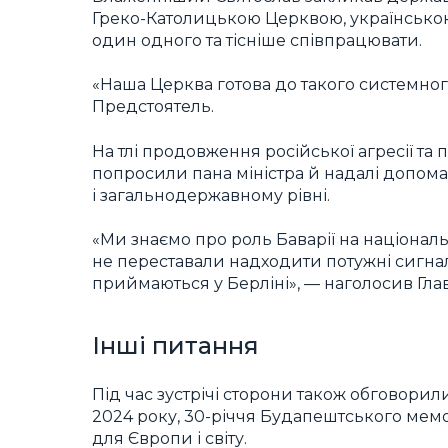
Греко-Католицькою Церквою, українсько
один одного та тісніше співпрацювати.
«Наша Церква готова до такого системног
Предстоятель.
На тлі продовження російської агресії та 
попросили пана міністра й надалі допомаг
і загальнодержавному рівні.
«Ми знаємо про роль Баварії на національ
не переставали надходити потужні сигнал
приймаються у Берліні», — наголосив Гла
Інші питання
Під час зустрічі сторони також обговорил
2024 року, 30-річчя Будапештського мемо
для Європи і світу.