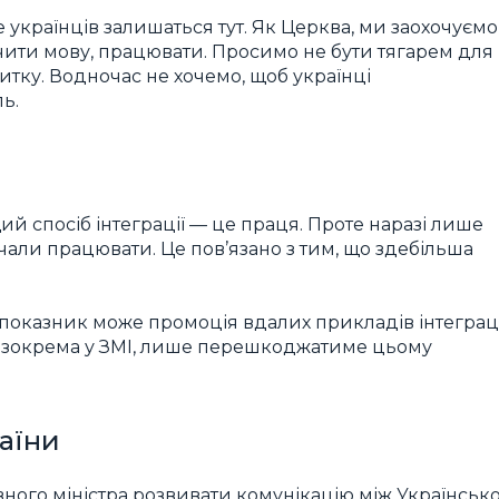
е українців залишаться тут. Як Церква, ми заохочуємо
 вчити мову, працювати. Просимо не бути тягарем для
итку. Водночас не хочемо, щоб українці
ь.
 спосіб інтеграції — це праця. Проте наразі лише
чали працювати. Це пов’язано з тим, що здебільша
показник може промоція вдалих прикладів інтеграці
, зокрема у ЗМІ, лише перешкоджатиме цьому
аїни
ого міністра розвивати комунікацію між Українськ