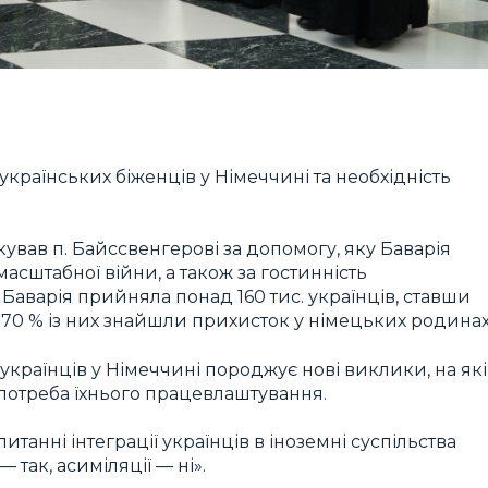
українських біженців у Німеччині та необхідність
вав п. Байссвенгерові за допомогу, яку Баварія
асштабної війни, а також за гостинність
 Баварія прийняла понад 160 тис. українців, ставши
 70 % із них знайшли прихисток у німецьких родинах
 українців у Німеччині породжує нові виклики, на які
 потреба їхнього працевлаштування.
танні інтеграції українців в іноземні суспільства
так, асиміляції — ні».