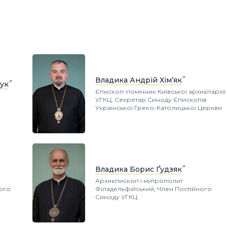
Владика Андрій Хім’як
ук
Єпископ-помічник Київської архиєпархії
УГКЦ, Секретар Синоду Єпископів
Української Греко-Католицької Церкви
Владика Борис Ґудзяк
Архиєпископ і митрополит
ного
Філадельфійський, Член Постійного
Синоду УГКЦ