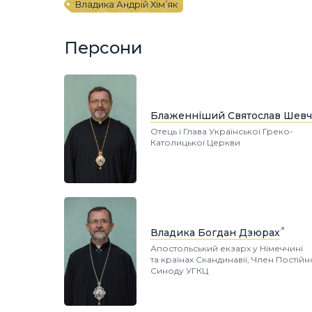
Владика Андрій Хім’як
Персони
Блаженніший Святослав Шевч
Отець і Глава Української Греко-
Католицької Церкви
Владика Богдан Дзюрах
Апостольський екзарх у Німеччині
та країнах Скандинавії, Член Постій
Синоду УГКЦ