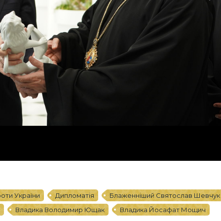
роти України
Дипломатія
Блаженніший Святослав Шевчук
Владика Володимир Ющак
Владика Йосафат Мощич