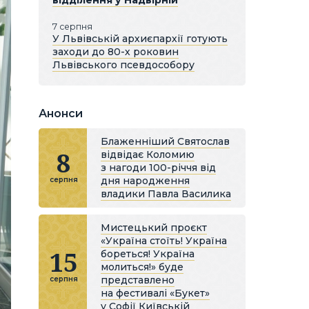
відділення у Надвірній
7 серпня
У Львівській архиєпархії готують
заходи до 80-х роковин
Львівського псевдособору
Анонси
Блаженніший Святослав
8
відвідає Коломию
з нагоди 100-річчя від
дня народження
серпня
владики Павла Василика
Мистецький проєкт
«Україна стоїть! Україна
15
бореться! Україна
молиться!» буде
представлено
серпня
на фестивалі «Букет»
у Софії Київській