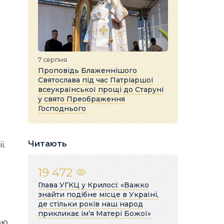
7 серпня
Проповідь Блаженнішого
Святослава під час Патріаршої
всеукраїнської прощі до Старуні
у свято Преображення
Господнього
Читають
ї.
19 472
Глава УГКЦ у Крилосі: «Важко
знайти подібне місце в Україні,
де стільки років наш народ
прикликає ім’я Матері Божої»
ою