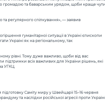
ю громадою та баварським урядом, щоби краще чут
о та регулярного спілкування», — заявив
погіршення гуманітарної ситуації в Україні єпископи
ати Україні як на регіональному, так
ному рівні. Тому дуже важливо, щоби від вас
и підтримки всіх важливих для України рішень, які
ва УГКЦ.
и підготовку Саміту миру у Швейцарії 15–16 червня
рандуму та наслідки російської агресії проти Украї