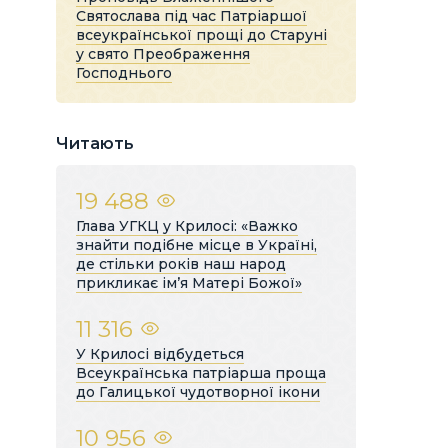
Святослава під час Патріаршої
всеукраїнської прощі до Старуні
у свято Преображення
Господнього
Читають
19 488
Глава УГКЦ у Крилосі: «Важко
знайти подібне місце в Україні,
де стільки років наш народ
прикликає ім’я Матері Божої»
11 316
У Крилосі відбудеться
Всеукраїнська патріарша проща
до Галицької чудотворної ікони
10 956