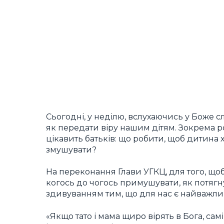
Сьогодні, у неділю, вслухаючись у Боже 
як передати віру нашим дітям. Зокрема ро
цікавить батьків: що робити, щоб дитина х
змушувати?
На переконання Глави УГКЦ, для того, що
когось до чогось примушувати, як потягн
здивуванням тим, що для нас є найважлив
«Якщо тато і мама щиро вірять в Бога, са