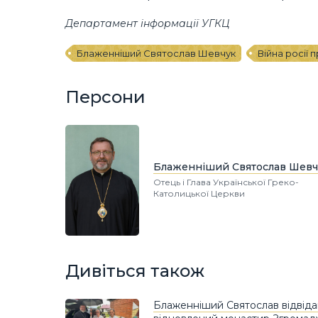
Департамент інформації УГКЦ
Блаженніший Святослав Шевчук
Війна росії 
Персони
Блаженніший Святослав Шевч
Отець і Глава Української Греко-
Католицької Церкви
Дивіться також
Блаженніший Святослав відвіда