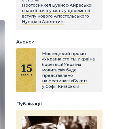
8 серпня
Протосинкел Буенос-Айреської
єпархії взяв участь у церемонії
вступу нового Апостольського
Нунція в Аргентині
Анонси
Мистецький проєкт
«Україна стоїть! Україна
15
бореться! Україна
молиться!» буде
представлено
серпня
на фестивалі «Букет»
у Софії Київській
Публікації