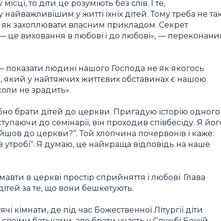
ісці, то діти це розуміють без слів. І те,
 найважливішим у житті їхніх дітей. Тому треба не та
, як захоплювати власним прикладом. Секрет
 це виховання в любові і до любові», — переконани
— показати людині нашого Господа не як якогось
а, який у найтяжчих життєвих обставинах є нашою
коли не зрадить».
ібно брати дітей до церкви. Пригадую історію одного
ступаючи до семінарії, він проходив співбесіду. Я йог
рийшов до церкви?“. Той хлопчина почервонів і каже:
утробі“. Я думаю, це найкраща відповідь на наше
авти в церкві простір сприйняття і любові. Глава
ітей за те, що вони бешкетують.
чі кімнати, де під час Божественної Літургії діти
своїми батьками, але брати участь у Службі Божій,