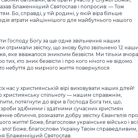
сказав Блаженніший Святослав і попросив: — Тож
м. Бо, справді, у тій родині, у якій віра більше
едія втрати найціннішого для майбутнього нашого
вати Господу Богу за ще одне звільнення наших
и отримали звістку, що знову було звільнено 12 наш
жя, яке вважалося зниклим безвісти. Ми тільки вчор
тих, хто зник безвісти і про кого нічого не відомо.
мто небуття до мирного життя повернулося
іх нас у християнській вірі виховувати наших дітей!
усю християнську спільноту — нашим справжнім,
ти, потягнути до віри в Господа Бога тих, що,
, зроби здібними і здатними сучасних християн
сенне обличчя, розказати добру звістку Євангелія про
го життя! Боже, благослови українське військо і всі
ь зло! Боже, благослови Україну Твоїм справедливим,
ня Блаженніший Святослав.