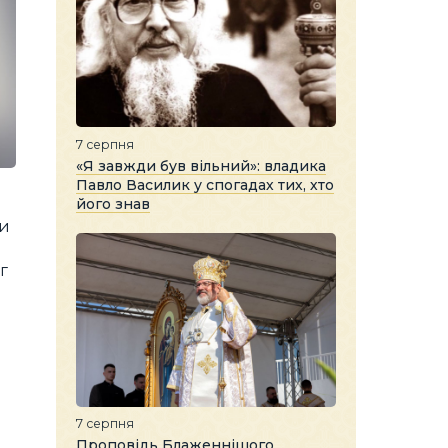
7 серпня
«Я завжди був вільний»: владика
Павло Василик у спогадах тих, хто
його знав
ми
г
7 серпня
Проповідь Блаженнішого