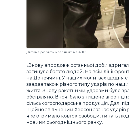
Дитина робить інгаляцію на АЗС
«Знову впродовж останньої доби здригали
загинуло багато людей. На всій лінії фрон
на Донеччині. У наших молитвах щодня є та
завдав також різного типу ударів по наши
життя. Знову ракетними ударами було зра
обстріляно. Вночі було знищене агропідп
сільськогосподарська продукція. Далі пі
Щойно звільнений Херсон зазнає ударів рос
яке отримало ковток свободи, гинуть люд
новини сьогоднішнього ранку.