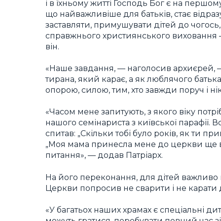
і в їхньому житті Господь Бог є на першому м
що найважливіше для батьків, стає відразу
заставляти, примушувати дітей до чогось
справжнього християнського виховання —
він.
«Наше завдання, — наголосив архиєрей, 
тирана, який карає, а як люблячого батьк
опорою, силою, тим, хто завжди поруч і ні
«Часом мене запитують, з якого віку потр
нашого семінариста з київської парафії. В
спитав: „Скільки тобі було років, як ти п
„Моя мама принесла мене до церкви ще в 
питання», — додав Патріарх.
На його переконання, для дітей важливо м
Церкви попросив не сварити і не карати д
«У багатьох наших храмах є спеціальні дитя
можуть гратися, перебувати певний час зі 