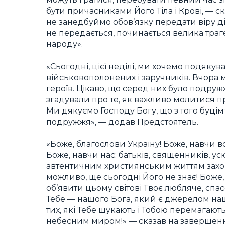
бути причасниками Його Тіла і Крові, — 
не занедбуймо обов’язку передати віру дітя
не передається, починається велика траг
народу».
«Сьогодні, цієї неділі, ми хочемо подяку
військовополонених і заручників. Вчора м
героїв. Цікаво, що серед них було подруж
згадували про те, як важливо молитися про 
Ми дякуємо Господу Богу, що з того буці
подружжя», — додав Предстоятель.
«Боже, благослови Україну! Боже, навчи вс
Боже, навчи нас: батьків, священників, 
автентичним християнським життям захопи
можливо, ще сьогодні Його не знає! Боже
об’явити цьому світові Твоє любляче, спа
Тебе — нашого Бога, який є джерелом нашо
тих, які Тебе шукають і Тобою перемагают
небесним миром!» — сказав на завершен