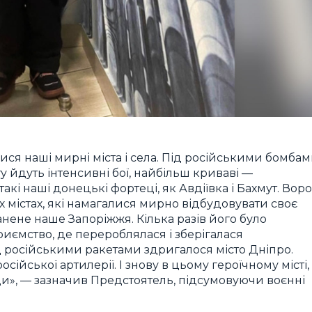
ся наші мирні міста і села. Під російськими бомба
ту йдуть інтенсивні бої, найбільш криваві —
кі наші донецькі фортеці, як Авдіївка і Бахмут. Воро
х містах, які намагалися мирно відбудовувати своє
нене наше Запоріжжя. Кілька разів його було
риємство, де перероблялася і зберігалася
д російськими ракетами здригалося місто Дніпро.
ійської артилерії. І знову в цьому героїчному місті,
и», — зазначив Предстоятель, підсумовуючи воєнні