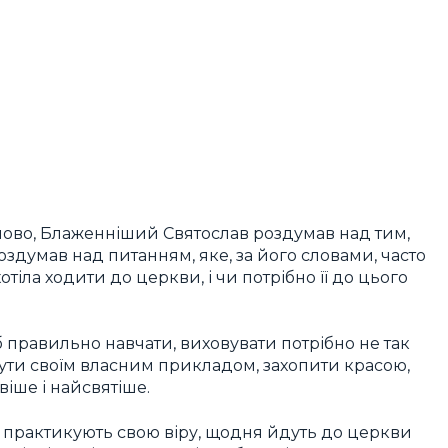
слово, Блаженніший Святослав роздумав над тим,
здумав над питанням, яке, за його словами, часто
отіла ходити до церкви, і чи потрібно її до цього
б правильно навчати, виховувати потрібно не так
ути своїм власним прикладом, захопити красою,
іше і найсвятіше.
мі практикують свою віру, щодня йдуть до церкви