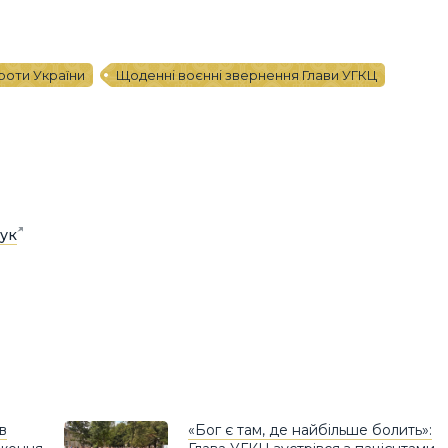
проти України
Щоденні воєнні звернення Глави УГКЦ
ук
в
«Бог є там, де найбільше болить»: