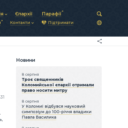
ія
Єпархії
Парафії
и
Контакти
Підтримати
астирська рада
нод
нсово-господарська діяльність
Загальна інформація
ди
ки та комунікації
Глава УГКЦ
ністративні питання
Синоди Єпископів
підрозділи
Трибунал
Патріарша курія
Новини
Єпархії та екзархати
8 серпня
Троє священників
Коломийської єпархії отримали
право носити митру
31
8 серпня
У Коломиї відбувся науковий
симпозіум до 100-річчя владики
.
Павла Василика
ь,