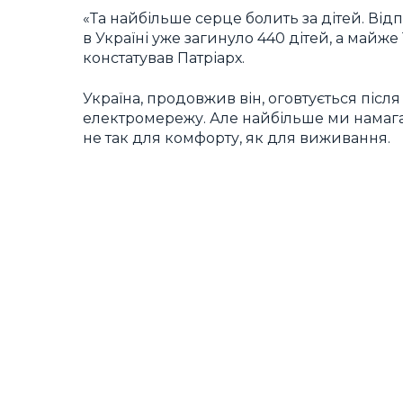
«Та найбільше серце болить за дітей. Від
в Україні уже загинуло 440 дітей, а майж
констатував Патріарх.
Україна, продовжив він, оговтується післ
електромережу. Але найбільше ми намага
не так для комфорту, як для виживання.