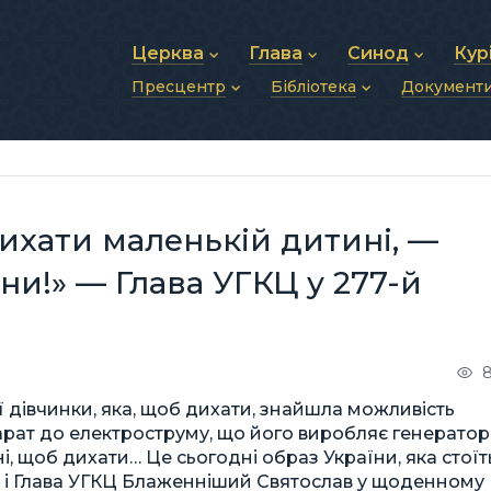
Церква
Глава
Синод
Кур
Пресцентр
Бібліотека
Документ
Про УГКЦ
Блаженніший Святослав
Синод Єпископів
Душп
Історія УГКЦ
Біографія
Архиєрейський Си
Фіна
Новини
Святе Письмо
Структура УГКЦ
Фотографії
Митрополичі Сино
Зв’яз
Анонси
Богослужіння
Майбутнє УГКЦ
Щоденні відеозвернення
Єпископи
Адмі
Публікації
Молитви
Інші 
Історії
Подкасти
ихати маленькій дитині, —
Фото та відео
Архів новин (2013–2022)
ни!» — Глава УГКЦ у 277-й
8
 дівчинки, яка, щоб дихати, знайшла можливість
арат до електроструму, що його виробляє генератор
, щоб дихати… Це сьогодні образ України, яка стоїт
ць і Глава УГКЦ Блаженніший Святослав у щоденному