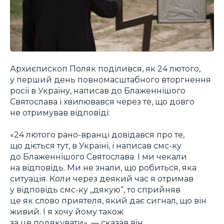
Архиєпископ Поляк поділився, як 24 лютого,
у перший день повномасштабного вторгнення
росії в Україну, написав до Блаженнішого
Святослава і хвилювався через те, що довго
не отримував відповіді:
«24 лютого рано-вранці довідався про те,
що діється тут, в Україні, і написав смс-ку
до Блаженнішого Святослава. І ми чекали
на відповідь. Ми не знали, що робиться, яка
ситуація. Коли через деякий час я отримав
у відповідь смс-ку „дякую“, то сприйняв
це як слово приятеля, який дає сигнал, що він
живий. І я хочу йому також
за це подякувати», — сказав він.