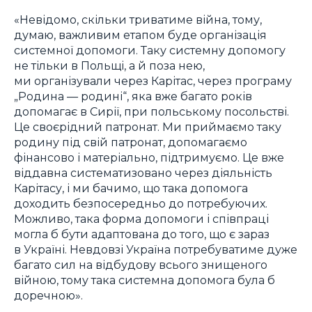
«Невідомо, скільки триватиме війна, тому,
думаю, важливим етапом буде організація
системної допомоги. Таку системну допомогу
не тільки в Польщі, а й поза нею,
ми організували через Карітас, через програму
„Родина — родині“, яка вже багато років
допомагає в Сирії, при польському посольстві.
Це своєрідний патронат. Ми приймаємо таку
родину під свій патронат, допомагаємо
фінансово і матеріально, підтримуємо. Це вже
віддавна систематизовано через діяльність
Карітасу, і ми бачимо, що така допомога
доходить безпосередньо до потребуючих.
Можливо, така форма допомоги і співпраці
могла б бути адаптована до того, що є зараз
в Україні. Невдовзі Україна потребуватиме дуже
багато сил на відбудову всього знищеного
війною, тому така системна допомога була б
доречною».