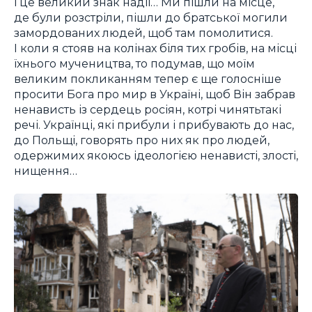
і це великий знак надії… Ми пішли на місце,
де були розстріли, пішли до братської могили
замордованих людей, щоб там помолитися.
І коли я стояв на колінах біля тих гробів, на місці
їхнього мучеництва, то подумав, що моїм
великим покликанням тепер є ще голосніше
просити Бога про мир в Україні, щоб Він забрав
ненависть із сердець росіян, котрі чинятьтакі
речі. Українці, які прибули і прибувають до нас,
до Польщі, говорять про них як про людей,
одержимих якоюсь ідеологією ненависті, злості,
нищення…