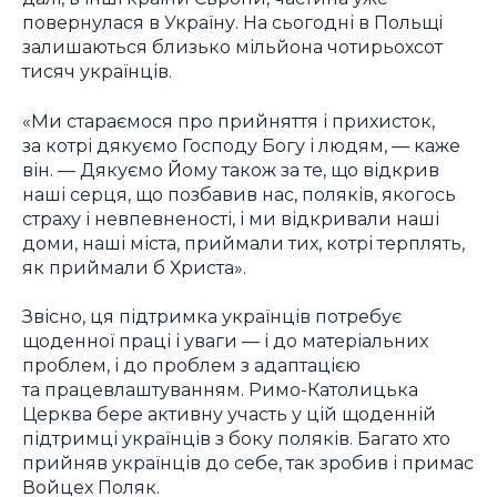
повернулася в Україну. На сьогодні в Польщі
залишаються близько мільйона чотирьохсот
тисяч українців.
«Ми стараємося про прийняття і прихисток,
за котрі дякуємо Господу Богу і людям, — каже
він. — Дякуємо Йому також за те, що відкрив
наші серця, що позбавив нас, поляків, якогось
страху і невпевненості, і ми відкривали наші
доми, наші міста, приймали тих, котрі терплять,
як приймали б Христа».
Звісно, ця підтримка українців потребує
щоденної праці і уваги — і до матеріальних
проблем, і до проблем з адаптацією
та працевлаштуванням. Римо-Католицька
Церква бере активну участь у цій щоденній
підтримці українців з боку поляків. Багато хто
прийняв українців до себе, так зробив і примас
Войцех Поляк.