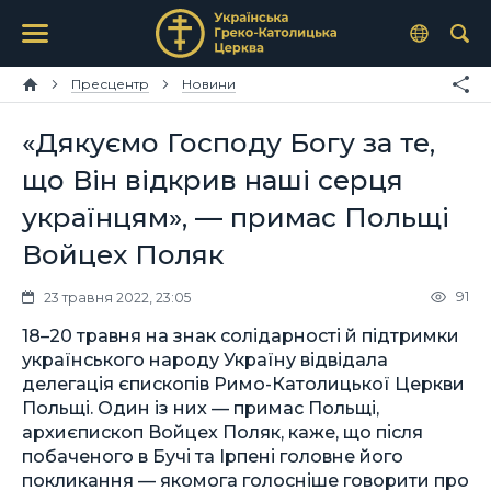
Пресцентр
Новини
«Дякуємо Господу Богу за те,
що Він відкрив наші серця
українцям», — примас Польщі
Войцех Поляк
91
23 травня 2022, 23:05
18–20 травня на знак солідарності й підтримки
українського народу Україну відвідала
делегація єпископів Римо-Католицької Церкви
Польщі. Один із них — примас Польщі,
архиєпископ Войцех Поляк, каже, що після
побаченого в Бучі та Ірпені головне його
покликання — якомога голосніше говорити про