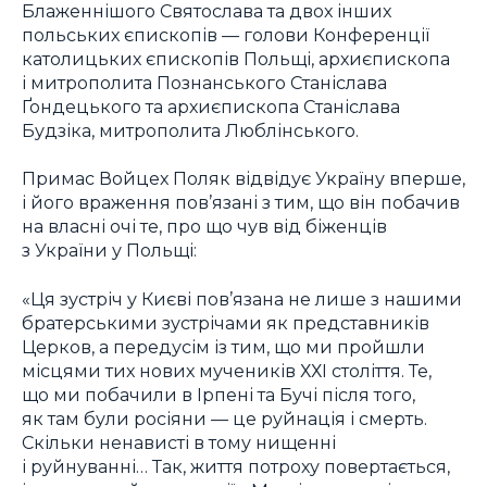
Блаженнішого Святослава та двох інших
польських єпископів — голови Конференції
католицьких єпископів Польщі, архиєпископа
і митрополита Познанського Станіслава
Ґондецького та архиєпископа Станіслава
Будзіка, митрополита Люблінського.
Примас Войцех Поляк відвідує Україну вперше,
і його враження пов’язані з тим, що він побачив
на власні очі те, про що чув від біженців
з України у Польщі:
«Ця зустріч у Києві пов’язана не лише з нашими
братерськими зустрічами як представників
Церков, а передусім із тим, що ми пройшли
місцями тих нових мучеників ХХІ століття. Те,
що ми побачили в Ірпені та Бучі після того,
як там були росіяни — це руйнація і смерть.
Скільки ненависті в тому нищенні
і руйнуванні… Так, життя потроху повертається,