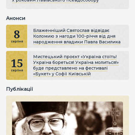
х роковин Львівського псевдособору
Анонси
8
Блаженніший Святослав відвідає
Коломию з нагоди 100-річчя від дня
народження владики Павла Василика
серпня
Мистецький проєкт «Україна стоїть!
15
Україна бореться! Україна молиться!»
буде представлено на фестивалі
серпня
«Букет» у Софії Київській
Публікації