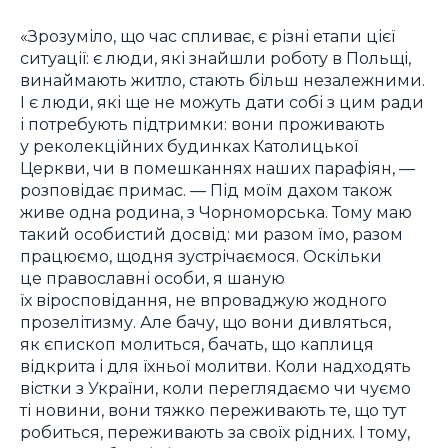
«Зрозуміло, що час спливає, є різні етапи цієї
ситуації: є люди, які знайшли роботу в Польщі,
винаймають житло, стають більш незалежними.
І є люди, які ще не можуть дати собі з цим ради
і потребують підтримки: вони проживають
у реколекційних будинках Католицької
Церкви, чи в помешканнях наших парафіян, —
розповідає примас. — Під моїм дахом також
живе одна родина, з Чорноморська. Тому маю
такий особистий досвід: ми разом їмо, разом
працюємо, щодня зустрічаємося. Оскільки
це православні особи, я шаную
їх віросповідання, не впроваджую жодного
прозелітизму. Але бачу, що вони дивляться,
як єпископ молиться, бачать, що каплиця
відкрита і для їхньої молитви. Коли надходять
вістки з України, коли переглядаємо чи чуємо
ті новини, вони тяжко переживають те, що тут
робиться, переживають за своїх рідних. І тому,