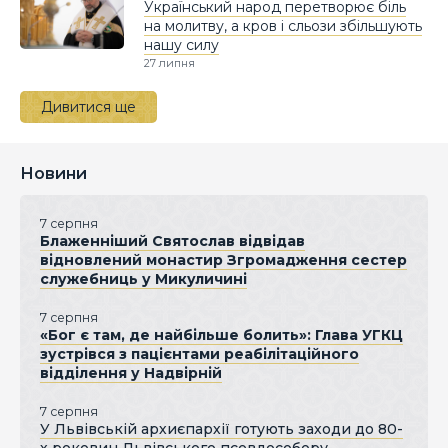
Український народ перетворює біль
на молитву, а кров і сльози збільшують
нашу силу
27 липня
Дивитися ще
Новини
7 серпня
Блаженніший Святослав відвідав
відновлений монастир Згромадження сестер
служебниць у Микуличині
7 серпня
«Бог є там, де найбільше болить»: Глава УГКЦ
зустрівся з пацієнтами реабілітаційного
відділення у Надвірній
7 серпня
У Львівській архиєпархії готують заходи до 80-