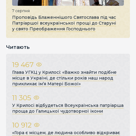
7 серпня
Проповідь Блаженнішого Святослава під час
Патріаршої всеукраїнської прощі до Старуні
у свято Преображення Господнього
Читають
19 467
Глава УГКЦ у Крилосі: «Важко знайти подібне
місце в Україні, де стільки років наш народ
прикликає ім’я Матері Божої»
11 305
У Крилосі відбудеться Всеукраїнська патріарша
проща до Галицької чудотворної ікони
10 912
«Гора є місцем, де людина особливо відкриває