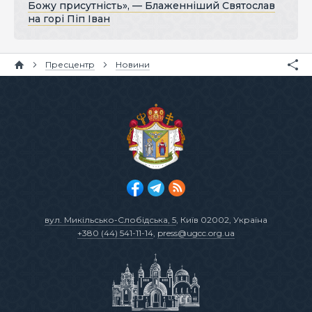
Божу присутність», — Блаженніший Святослав
на горі Піп Іван
Пресцентр
Новини
вул. Микільсько-Слобідська, 5
, Київ 02002, Україна
+380 (44) 541-11-14
,
press@ugcc.org.ua