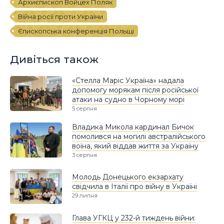
Архиєпископ Войцех Поляк
Війна росії проти України
Єпископська конференція Польщі
Дивіться також
«Стелла Маріс Україна» надала
допомогу морякам після російської
атаки на судно в Чорному морі
5 серпня
Владика Микола кардинал Бичок
помолився на могилі австралійського
воїна, який віддав життя за Україну
3 серпня
Молодь Донецького екзархату
свідчила в Італії про війну в Україні
29 липня
Глава УГКЦ у 232-й тиждень війни: