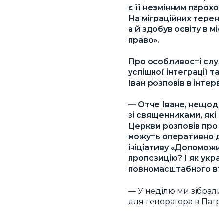
є її незмінним парох
На міграційних терен
а й здобув освіту в 
право».
Про особливості служ
успішної інтеграції 
Іван розповів в інтер
— Отче Іване, нещод
зі священниками, які
Церкви розповів про 
можуть оперативно д
ініціативу «Допоможи
пропозицію? І як укр
повномасштабного вт
— У неділю ми зібрали
для генератора в Пат