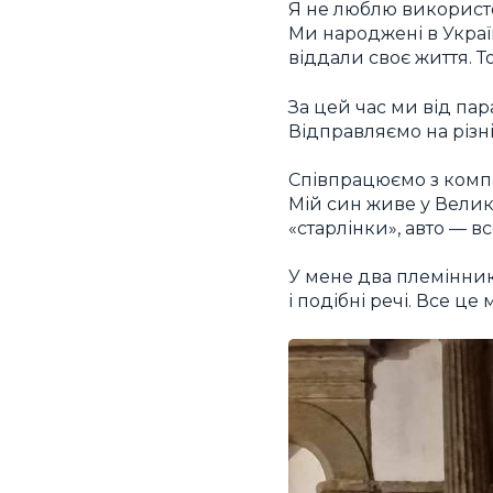
Я не люблю використо
Ми народжені в Україні
віддали своє життя. 
За цей час ми від пара
Відправляємо на різні
Співпрацюємо з компан
Мій син живе у Велико
«старлінки», авто — вс
У мене два племінник
і подібні речі. Все ц