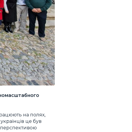
овномасштабного
працюють на полях,
 українців це був
з перспективою