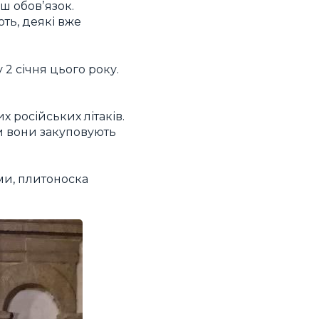
ш обовʼязок.
ють, деякі вже
 2 січня цього року.
х російських літаків.
ти вони закуповують
ми, плитоноска