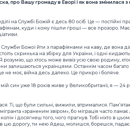
ска, про Вашу громаду в Еворі і як вона змінилася з
лі на Службі Божій є десь 80 осіб. Це — постійні п
рафіянам, куди і кому пішли гроші — все прозоро. М
ціативи.
я Служби Божої йти з парафіянами на каву, де вона ді
тоїть скринька на збірку для України, і одні кидають,
 Я розумію, що хтось може вивіз усю свою родину, хт
они залишаються українцями. Останнім часом багато
 не моє, війна десь далеко. Це прикро і боляче.
 мій син уже 18 років живе у Великобританії, я — 24 ро
ся. Ті, що були сильні, вижили, втрималися. Памʼят
 мігранта «зраненим звіром», бо міграція часто ламає
 колін і досягнеш того, чого прагнув. Тобі ніхто в цьом
ав цю дорогу, ти нею йдеш, молишся, борешся, падаєш