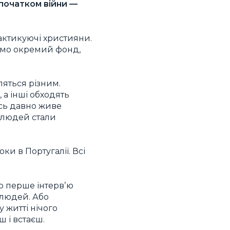
 початком війни —
рактикуючі християни.
аємо окремий фонд,
ляться різним.
 а інші обходять
ось давно живе
 людей стали
ки в Португалії. Всі
аю перше інтервʼю
 людей. Або
у житті нічого
 і встаєш.