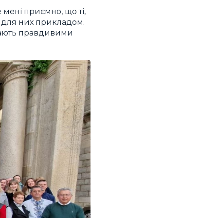
 мені приємно, що ті,
є для них прикладом.
стають правдивими