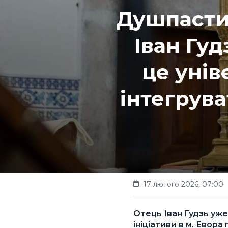
Душпастир
Іван Гуд
це унів
інтегрува
17 лютого 2026, 07:00
Отець Іван Гудзь уже
ініціативи в м. Евор