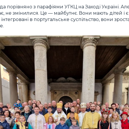
а порівняно з парафіями УГКЦ на Заході Україні. Але
є, не змінилися. Це — майбутнє. Вони мають дітей і 
е інтегровані в португальське суспільство, вони зро
е.