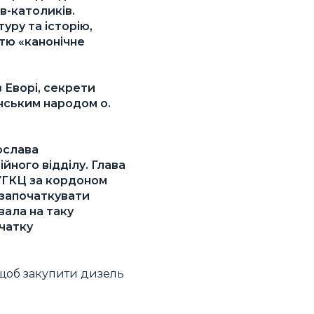
в-католиків.
уру та історію,
стю «канонічне
в Еворі, секрети
їнським народом о.
ослава
йного відділу. Глава
 УГКЦ за кордоном
 започаткувати
вала на таку
очатку
, щоб закупити дизель