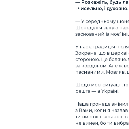
— Розкажіть, будь ла
і чисельно, і духовно.
— У середньому щонеді
Щонеділі я звітую па
заснований із моєї іні
У нас є традиція післ
Зокрема, що в церкві с
стороною. Це боляче.
за кордоном. Але ж в
пасивними. Мовляв, це
Щодо моєї ситуації, то
решта — в Україні.
Наша громада змінила
з Вами, коли я назвав
ти вистоїш, встанеш із
не винен, бо ти вибр