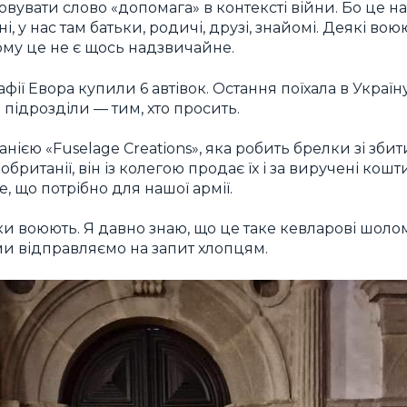
вувати слово «допомага» в контексті війни. Бо це на
, у нас там батьки, родичі, друзі, знайомі. Деякі вою
Тому це не є щось надзвичайне.
фії Евора купили 6 автівок. Остання поїхала в Україну
 підрозділи — тим, хто просить.
ією «Fuselage Creations», яка робить брелки зі збити
британії, він із колегою продає їх і за виручені кош
е, що потрібно для нашої армії.
и воюють. Я давно знаю, що це таке кевларові шоло
е ми відправляємо на запит хлопцям.