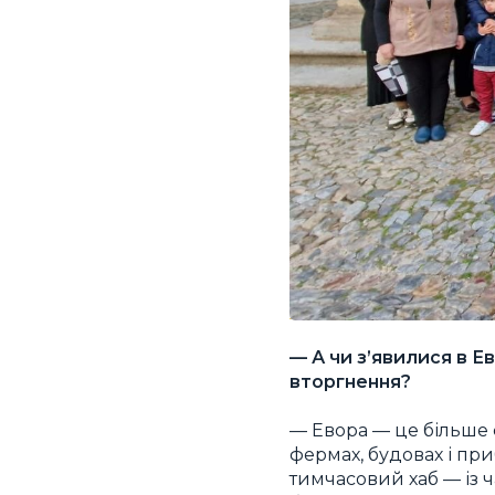
— А чи з’явилися в Е
вторгнення?
— Евора — це більше 
фермах, будовах і при
тимчасовий хаб — із 