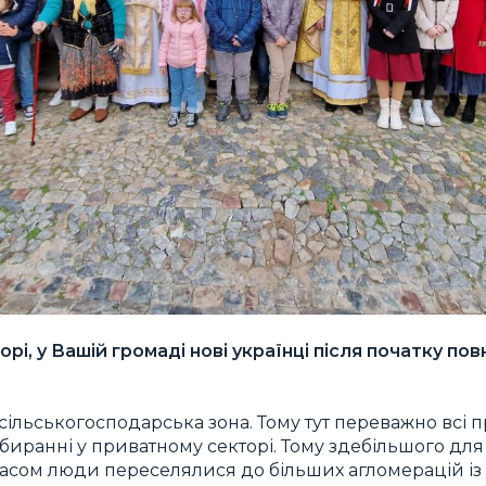
ворі, у Вашій громаді нові українці після початку п
сільськогосподарська зона. Тому тут переважно всі 
биранні у приватному секторі. Тому здебільшого для
часом люди переселялися до більших агломерацій і