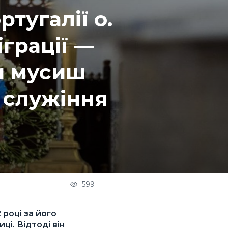
тугалії о.
іграції —
ти мусиш
є служіння
599
 році за його
ці. Відтоді він