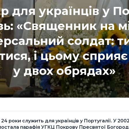
 для українців у Пор
зь: «Священник на м
ерсальний солдат: 
тися, і цьому сприя
у двох обрядах»
 24 роки служить для українців у Португалії. У 2002
а постала парафія УГКЦ Покрову Пресвятої Богороди