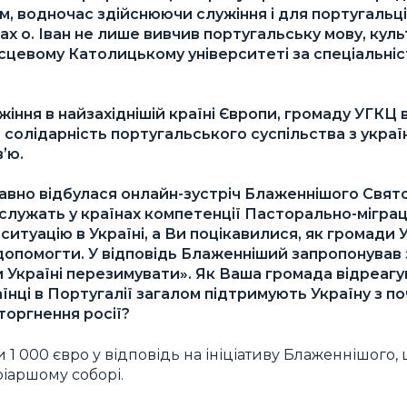
ом, водночас здійснюючи служіння і для португальці
ах о. Іван не лише вивчив португальську мову, культ
місцевому Католицькому університеті за спеціальні
іння в найзахіднішій країні Європи, громаду УГКЦ 
та солідарність португальського суспільства з укра
вʼю.
авно відбулася онлайн-зустріч Блаженнішого Свят
 служать у країнах компетенції Пасторально-міграці
ситуацію в Україні, а Ви поцікавилися, як громади
опомогти. У відповідь Блаженніший запропонував
 Україні перезимувати». Як Ваша громада відреагу
аїнці в Португалії загалом підтримують Україну з п
оргнення росії?
 1 000 євро у відповідь на ініціативу Блаженнішого
ріаршому соборі.