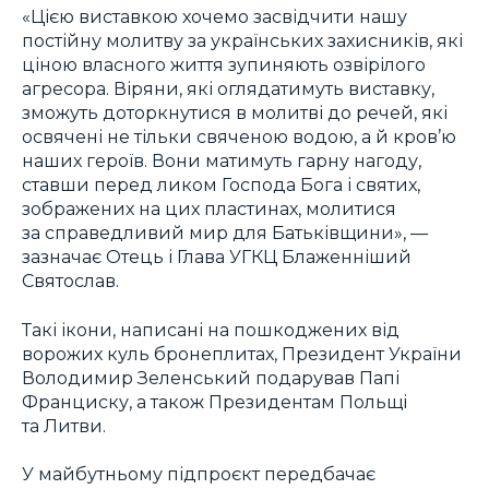
«Цією виставкою хочемо засвідчити нашу
постійну молитву за українських захисників, які
ціною власного життя зупиняють озвірілого
агресора. Віряни, які оглядатимуть виставку,
зможуть доторкнутися в молитві до речей, які
освячені не тільки свяченою водою, а й кров’ю
наших героїв. Вони матимуть гарну нагоду,
ставши перед ликом Господа Бога і святих,
зображених на цих пластинах, молитися
за справедливий мир для Батьківщини», —
зазначає Отець і Глава УГКЦ Блаженніший
Святослав.
Такі ікони, написані на пошкоджених від
ворожих куль бронеплитах, Президент України
Володимир Зеленський подарував Папі
Франциску, а також Президентам Польщі
та Литви.
У майбутньому підпроєкт передбачає