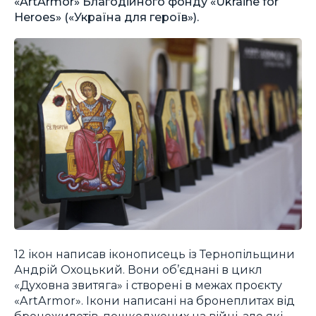
«ArtArmor» Благодійного фонду «Ukraine for
Heroes» («Україна для героїв»).
12 ікон написав іконописець із Тернопільщини
Андрій Охоцький. Вони об’єднані в цикл
«Духовна звитяга» і створені в межах проєкту
«ArtArmor». Ікони написані на бронеплитах від
бронежилетів, пошкоджених на війні, але які