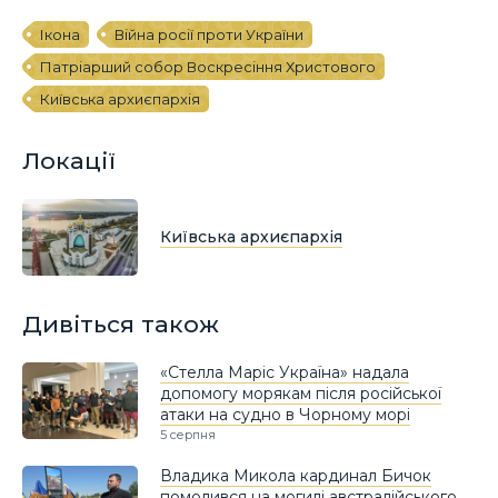
Ікона
Війна росії проти України
Патріарший собор Воскресіння Христового
Київська архиєпархія
Локації
Київська архиєпархія
Дивіться також
«Стелла Маріс Україна» надала
допомогу морякам після російської
атаки на судно в Чорному морі
5 серпня
Владика Микола кардинал Бичок
помолився на могилі австралійського