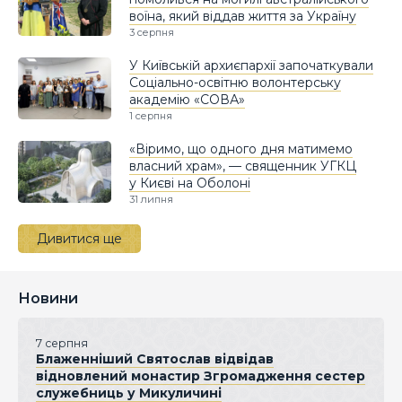
воїна, який віддав життя за Україну
3 серпня
У Київській архиєпархії започаткували
Соціально-освітню волонтерську
академію «СОВА»
1 серпня
«Віримо, що одного дня матимемо
власний храм», — священник УГКЦ
у Києві на Оболоні
31 липня
Дивитися ще
Новини
7 серпня
Блаженніший Святослав відвідав
відновлений монастир Згромадження сестер
служебниць у Микуличині