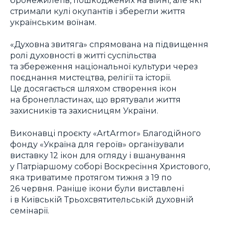
стримали кулі окупантів і зберегли життя
українським воїнам.
«Духовна звитяга» спрямована на підвищення
ролі духовності в житті суспільства
та збереження національної культури через
поєднання мистецтва, релігії та історії.
Це досягається шляхом створення ікон
на бронепластинах, що врятували життя
захисників та захисницям України.
Виконавці проєкту «ArtArmor» Благодійного
фонду «Україна для героїв» організували
виставку 12 ікон для огляду і вшанування
у Патріаршому соборі Воскресіння Христового,
яка триватиме протягом тижня з 19 по
26 червня. Раніше ікони були виставлені
і в Київській Трьохсвятительській духовній
семінарії.