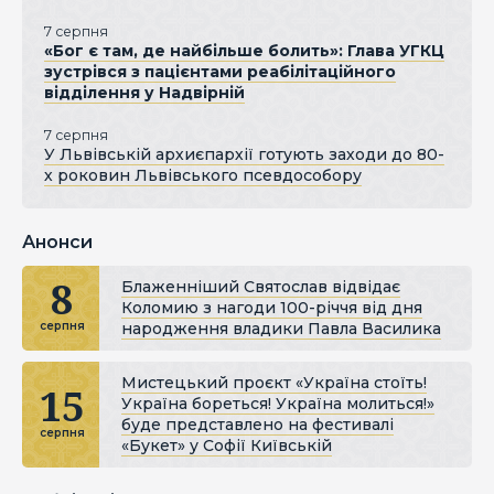
7 серпня
«Бог є там, де найбільше болить»: Глава УГКЦ
зустрівся з пацієнтами реабілітаційного
відділення у Надвірній
7 серпня
У Львівській архиєпархії готують заходи до 80-
х роковин Львівського псевдособору
Анонси
8
Блаженніший Святослав відвідає
Коломию з нагоди 100-річчя від дня
народження владики Павла Василика
серпня
Мистецький проєкт «Україна стоїть!
15
Україна бореться! Україна молиться!»
буде представлено на фестивалі
серпня
«Букет» у Софії Київській