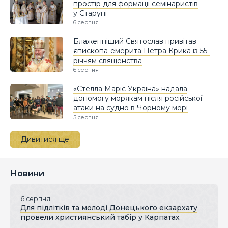
простір для формації семінаристів
у Старуні
6 серпня
Блаженніший Святослав привітав
єпископа-емерита Петра Крика із 55-
річчям священства
6 серпня
«Стелла Маріс Україна» надала
допомогу морякам після російської
атаки на судно в Чорному морі
5 серпня
Дивитися ще
Новини
6 серпня
Для підлітків та молоді Донецького екзархату
провели християнський табір у Карпатах