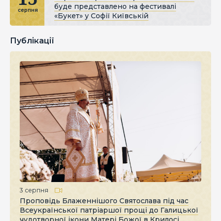
буде представлено на фестивалі
серпня
«Букет» у Софії Київській
Публікації
3 серпня
Проповідь Блаженнішого Святослава під час
Всеукраїнської патріаршої прощі до Галицької
чудотворної ікони Матері Божої в Крилосі