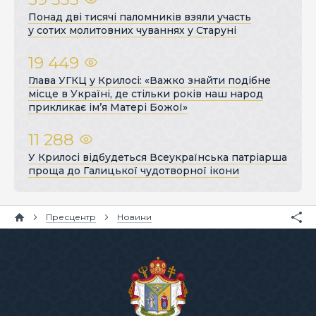
Понад дві тисячі паломників взяли участь
у сотих молитовних чуваннях у Старуні
19 449
Глава УГКЦ у Крилосі: «Важко знайти подібне
місце в Україні, де стільки років наш народ
прикликає ім’я Матері Божої»
11 288
У Крилосі відбудеться Всеукраїнська патріарша
проща до Галицької чудотворної ікони
Пресцентр
Новини