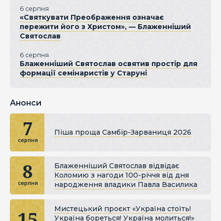
6 серпня
«Святкувати Преображення означає
пережити його з Христом», — Блаженніший
Святослав
6 серпня
Блаженніший Святослав освятив простір для
формації семінаристів у Старуні
Анонси
7
Піша проща Самбір-Зарваниця 2026
серпня
8
Блаженніший Святослав відвідає
Коломию з нагоди 100-річчя від дня
народження владики Павла Василика
серпня
Мистецький проєкт «Україна стоїть!
15
Україна бореться! Україна молиться!»