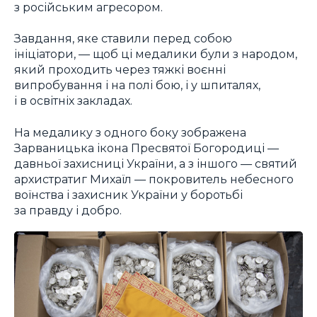
з російським агресором.
Завдання, яке ставили перед собою
ініціатори, — щоб ці медалики були з народом,
який проходить через тяжкі воєнні
випробування і на полі бою, і у шпиталях,
і в освітніх закладах.
На медалику з одного боку зображена
Зарваницька ікона Пресвятої Богородиці —
давньої захисниці України, а з іншого — святий
архистратиг Михаїл — покровитель небесного
воїнства і захисник України у боротьбі
за правду і добро.