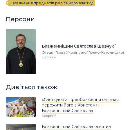
Освячення предметів релігійного вжитку
Персони
Блаженніший Святослав Шевчук
Отець і Глава Української Греко-Католицької
Церкви
Дивіться також
«Святкувати Преображення означає
пережити його з Христом», —
Блаженніший Святослав
6 серпня
Блаженніший Святослав освятив