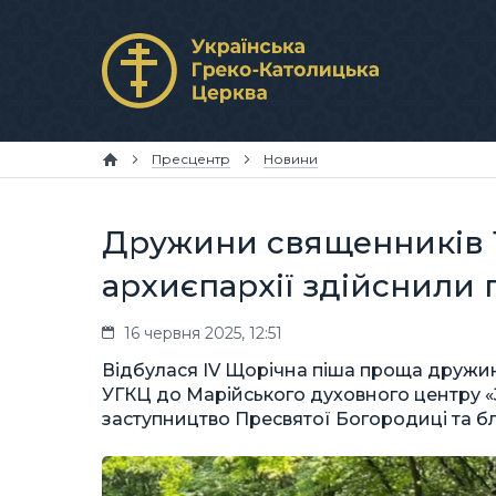
Пресцентр
Новини
Дружини священників Т
архиєпархії здійснили
16 червня 2025, 12:51
Відбулася IV Щорічна піша проща дружин
УГКЦ до Марійського духовного центру «
заступництво Пресвятої Богородиці та б