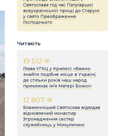
Святослава під час Патріаршої
всеукраїнської прощі до Старуні
у свято Преображення
Господнього
Читають
19 512
Глава УГКЦ у Крилосі: «Важко
знайти подібне місце в Україні,
де стільки років наш народ
прикликає ім’я Матері Божої»
12 807
Блаженніший Святослав відвідав
відновлений монастир
Згромадження сестер
служебниць у Микуличині