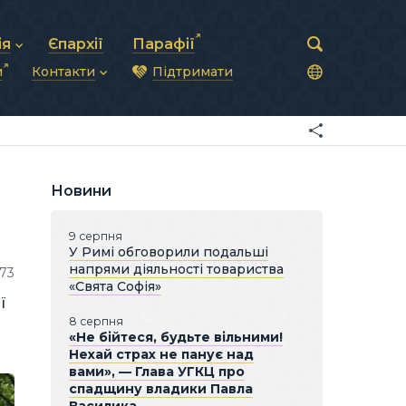
ія
Єпархії
Парафії
и
Контакти
Підтримати
астирська рада
нод
нсово-господарська діяльність
Загальна інформація
ди
ки та комунікації
Глава УГКЦ
ністративні питання
Синоди Єпископів
підрозділи
Трибунал
Патріарша курія
Новини
Єпархії та екзархати
9 серпня
У Римі обговорили подальші
напрями діяльності товариства
673
«Свята Софія»
ї
8 серпня
«Не бійтеся, будьте вільними!
Нехай страх не панує над
вами», — Глава УГКЦ про
спадщину владики Павла