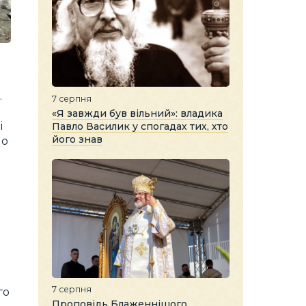
.
7 серпня
«Я завжди був вільний»: владика
і
Павло Василик у спогадах тих, хто
його знав
но
7 серпня
го
Проповідь Блаженнішого