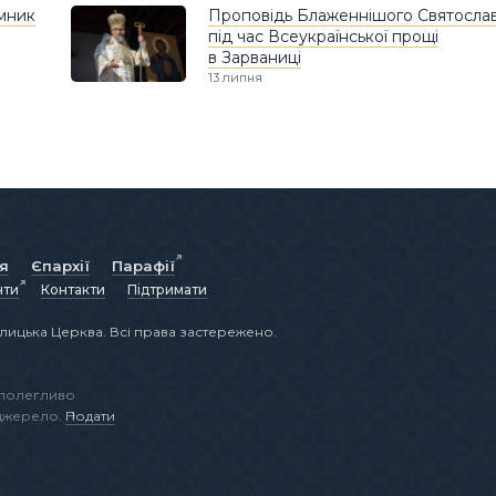
омник
Проповідь Блаженнішого Святосла
під час Всеукраїнської прощі
в Зарваниці
13 липня
ія
Єпархії
Парафії
нти
Контакти
Підтримати
лицька Церква. Всі права застережено.
аполегливо
 джерело.
Подати