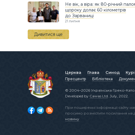
Не вік, а віра: як 80-річний пал
щороку долає 60 кілометрів
до Зарваниці
21 липня
Дивитися ще
Церква
Глава
Синод
Кур
Пресцентр
Бібліотека
Докуме
© 2004–2026 Українська Греко-Като
Developed by
Cawas Ltd
. July, 2022.
При поширенні інформації сайту н
просимо розмістити посилання на
новину