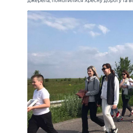
джерела, помолилися Хресну дорогу та в