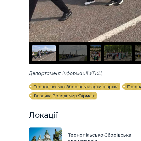
Департамент інформації УГКЦ
Тернопільсько-Зборівська архиєпархія
Проща
Владика Володимир Фірман
Локації
Тернопільсько-Зборівська
архиєпархія