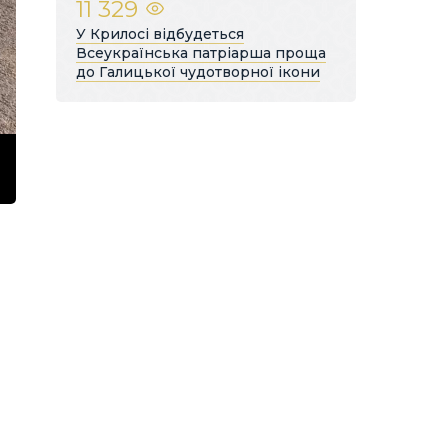
11 329
У Крилосі відбудеться
Всеукраїнська патріарша проща
до Галицької чудотворної ікони