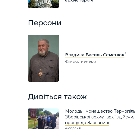
Персони
Владика Василь Семенюк
Єпископ-емерит
Дивіться також
Молодь і монашество Тернопіль
Зборівської архиєпархії здійсни
прощу до Зарваниці
4 серпня