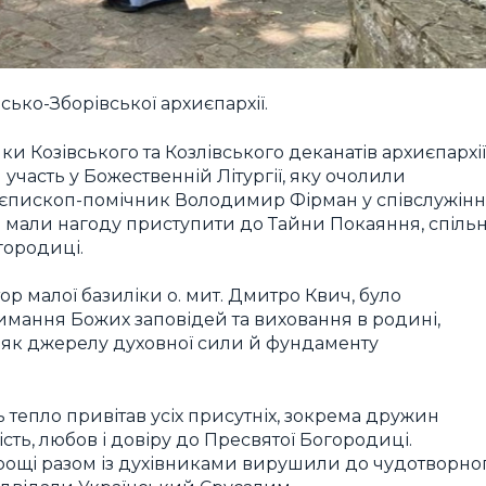
ько-Зборівської архиєпархії.
Козівського та Козлівського деканатів архиєпархії
участь у Божественній Літургії, яку очолили
єпископ-помічник Володимир Фірман у співслужінн
 мали нагоду приступити до Тайни Покаяння, спіль
городиці.
ор малої базиліки о. мит. Дмитро Квич, було
имання Божих заповідей та виховання в родині,
і як джерелу духовної сили й фундаменту
 тепло привітав усіх присутніх, зокрема дружин
ть, любов і довіру до Пресвятої Богородиці.
ощі разом із духівниками вирушили до чудотворно