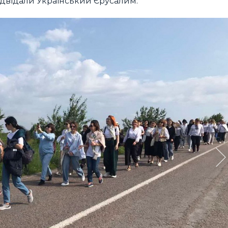
ідвідали Український Єрусалим.