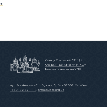
ва
Синод Єпископів УГКЦ
Офіційні документи УГКЦ
Інтерактивна карта УГКЦ
вул. Микільсько-Слобідська, 5
, Київ 02002, Україна
+380 (44) 541-11-14
,
press@ugcc.org.ua