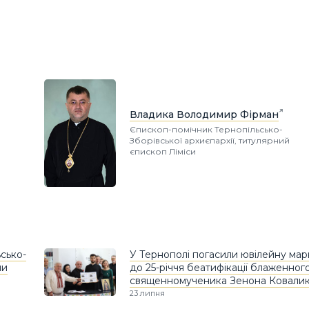
Владика Володимир Фірман
Єпископ-помічник Тернопільсько-
Зборівської архиєпархії, титулярний
єпископ Ліміси
сько-
У Тернополі погасили ювілейну мар
ли
до 25-річчя беатифікації блаженног
священномученика Зенона Ковали
23 липня