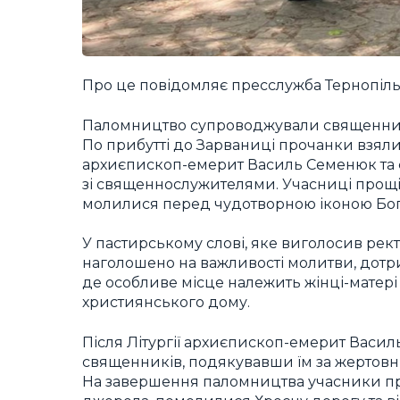
Про це повідомляє пресслужба Тернопільс
Паломництво супроводжували священники 
По прибутті до Зарваниці прочанки взяли 
архиєпископ-емерит Василь Семенюк та 
зі священнослужителями. Учасниці прощі
молилися перед чудотворною іконою Бо
У пастирському слові, яке виголосив рект
наголошено на важливості молитви, дотр
де особливе місце належить жінці-матер
християнського дому.
Після Літургії архиєпископ-емерит Василь
священників, подякувавши їм за жертовніс
На завершення паломництва учасники пр