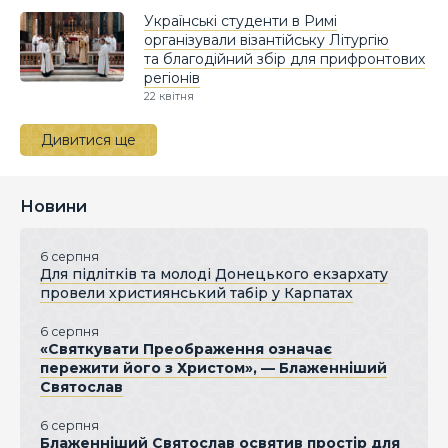
Українські студенти в Римі
організували візантійську Літургію
та благодійний збір для прифронтових
регіонів
22 квітня
Дивитися ще
Новини
6 серпня
Для підлітків та молоді Донецького екзархату
провели християнський табір у Карпатах
6 серпня
«Святкувати Преображення означає
пережити його з Христом», — Блаженніший
Святослав
6 серпня
Блаженніший Святослав освятив простір для