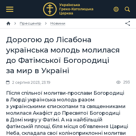
Пресцентр
Новини
Дорогою до Лісабона
українська молодь молилася
до Фатімської Богородиці
за мир в Україні
293
2 серпня 2023, 23:19
Після спільної молитви-прослави Богородиці
в Люрді українська молодь разом
з українськими єпископами та священниками
молилася Акафіст до Пресвятої Богородиці
в Домі миру у Фатімі. А на найбільшій
фатімській площі, біля місця обʼявлення Цариці
Неба, складала свої коліноприклонні молитви