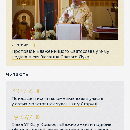
27 липня
Проповідь Блаженнішого Святослава у 8-му
неділю після Зіслання Святого Духа
Читають
39 554
Понад дві тисячі паломників взяли участь
у сотих молитовних чуваннях у Старуні
19 447
Глава УГКЦ у Крилосі: «Важко знайти подібне
місце в Україні, де стільки років наш народ