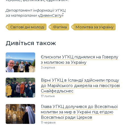
Департамент інформації УГКЦ
за матеріалами «
ДивенСвіту
»
Світові дні молоді
Фатіма
Молитва за Україну
Дивіться також
Єпископи УГКЦ піднялися на Говерлу
з молитвою за Україну
3 серпня
Вірні УГКЦ в Ісландії здійснили прощу
до Марійського джерела на півострові
Снайфедльснес
17 липня
Глава УГКЦ долучився до Всесвітньої
молитви за мир в Україні під егідою
Всесвітньої ради Церков
11 червня