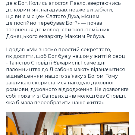
де є Бог. Колись апостол Павло, звертаючись
до коринтян, нагадував: невже ви забули,
що ви є місцем Святого Духа, місцем,
де постійно перебуває Бог?» — почав
звернення до молоді єпископ-помічник
Донецького екзархату Максим Рябуха.
І додав: «Ми знаємо простий секрет того,
як досягти, щоб Бог був у нашому житті й серці
- Таїнство Сповіді і Євхаристії. І саме дні
паломництва до Лісабона мають відзначитися
віднайденням нашого звʼязку з Богом. Тому
закликаю скористатися нагодую духовної
розмови, духовного відродження. Не дозвольте
собі поїхати зі Світових днів молоді без Сповіді,
яка б мала переобразити наше життя».