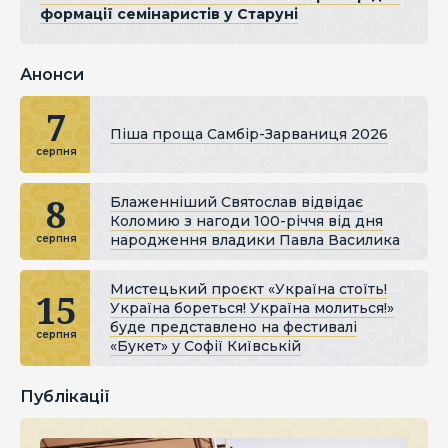
формації семінаристів у Старуні
Анонси
7
Піша проща Самбір-Зарваниця 2026
серпня
8
Блаженніший Святослав відвідає
Коломию з нагоди 100-річчя від дня
народження владики Павла Василика
серпня
Мистецький проєкт «Україна стоїть!
15
Україна бореться! Україна молиться!»
буде представлено на фестивалі
серпня
«Букет» у Софії Київській
Публікації