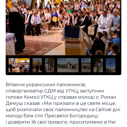
Вітаючи українських паломників,
співорганізатор СДМ від УГКЦ, заступник
голови Комісії УГКЦ у справах молоді о. Роман
Демуш сказав: «Ми приїхали в це святе місце,
щоб розпочати своє паломництво на Світові дні
молоді біля стіп Пресвятої Богородиці
і довірити Їй свої тривоги, проситимемо в Неї