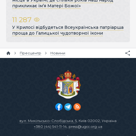
прикликає ім’я Матері Божої»
11 287
У Крилосі відбудеться Всеукраїнська патріарша
проща до Галицької чудотворної ікони
Пресцентр
Новини
вул. Микільсько-Слобідська, 5
, Київ 02002, Україна
+380 (44) 541-11-14
,
press@ugcc.org.ua