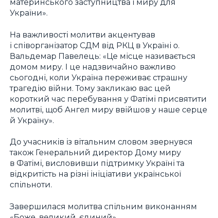
материнського заступництва і миру для
України».
На важливості молитви акцентував
і співорганізатор СДМ від РКЦ в Україні о.
Вальдемар Павелець: «Це місце називається
домом миру. І це надзвичайно важливо
сьогодні, коли Україна переживає страшну
трагедію війни. Тому закликаю вас цей
короткий час перебування у Фатімі присвятити
молитві, щоб Ангел миру ввійшов у наше серце
й Україну».
До учасників із вітальним словом звернувся
також Генеральний директор Дому миру
в Фатімі, висловивши підтримку Україні та
відкритість на різні ініціативи української
спільноти.
Завершилася молитва спільним виконанням
«Боже, великий, єдиний».