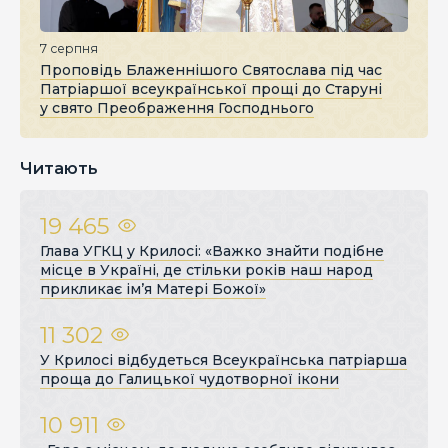
7 серпня
Проповідь Блаженнішого Святослава під час
Патріаршої всеукраїнської прощі до Старуні
у свято Преображення Господнього
Читають
19 465
Глава УГКЦ у Крилосі: «Важко знайти подібне
місце в Україні, де стільки років наш народ
прикликає ім’я Матері Божої»
11 302
У Крилосі відбудеться Всеукраїнська патріарша
проща до Галицької чудотворної ікони
10 911