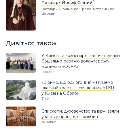
Патріарх Йосиф Сліпий
Патріарх Української Греко-Католицької
Церкви
Дивіться також
У Київській архиєпархії започаткували
Соціально-освітню волонтерську
академію «СОВА»
1 серпня
«Віримо, що одного дня матимемо
власний храм», — священник УГКЦ
у Києві на Оболоні
31 липня
Єпископи, духовенство та вірні взяли
участь у прощі до Прилбич
30 липня