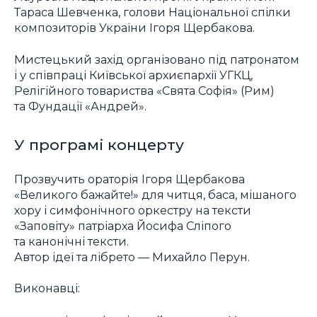
Тараса Шевченка, голови Національної спілки
композиторів України Ігоря Щербакова.
Мистецький захід організовано під патронатом
і у співпраці Київської архиєпархії УГКЦ,
Релігійного товариства «Свята Софія» (Рим)
та Фундації «Андрей».
У програмі концерту
Прозвучить ораторія Ігоря Щербакова
«Великого бажайте!» для читця, баса, мішаного
хору і симфонічного оркестру на тексти
«Заповіту» патріарха Йосифа Сліпого
та канонічні тексти.
Автор ідеї та лібрето — Михайло Перун.
Виконавці: