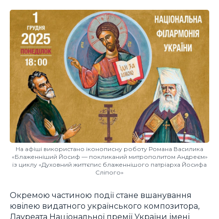
На афіші використано іконописну роботу Романа Василика
«Блаженніший Йосиф — покликаний митрополитом Андреєм»
із циклу «Духовний життєпис блаженнішого патріарха Йосифа
Сліпого»
Окремою частиною події стане вшанування
ювілею видатного українського композитора,
Лауреата Національної премії України імені