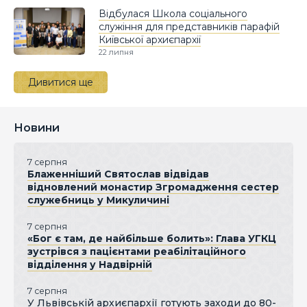
Відбулася Школа соціального
служіння для представників парафій
Київської архиєпархії
22 липня
Дивитися ще
Новини
7 серпня
Блаженніший Святослав відвідав
відновлений монастир Згромадження сестер
служебниць у Микуличині
7 серпня
«Бог є там, де найбільше болить»: Глава УГКЦ
зустрівся з пацієнтами реабілітаційного
відділення у Надвірній
7 серпня
У Львівській архиєпархії готують заходи до 80-