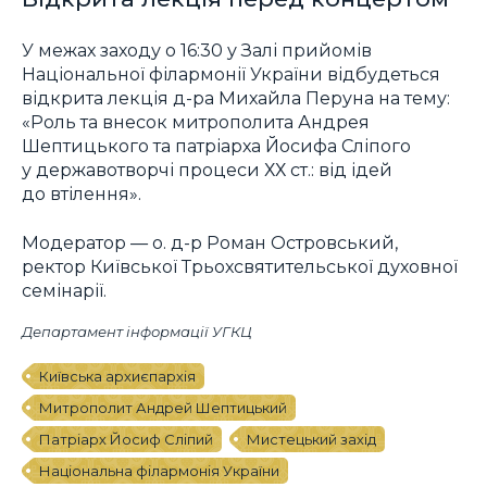
У межах заходу о 16:30 у Залі прийомів
Національної філармонії України відбудеться
відкрита лекція д-ра Михайла Перуна на тему:
«Роль та внесок митрополита Андрея
Шептицького та патріарха Йосифа Сліпого
у державотворчі процеси ХХ ст.: від ідей
до втілення».
Модератор — о. д-р Роман Островський,
ректор Київської Трьохсвятительської духовної
семінарії.
Департамент інформації УГКЦ
Київська архиєпархія
Митрополит Андрей Шептицький
Патріарх Йосиф Сліпий
Мистецький захід
Національна філармонія України