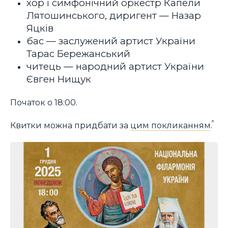
хор і симфонічний оркестр Капели
Лятошинського, диригент — Назар
Яцків
бас — заслужений артист України
Тарас Бережанський
читець — народний артист України
Євген Нищук
Початок о 18:00.
Квитки можна придбати за
цим покликанням
.