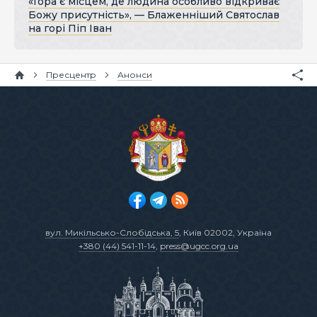
«Гора є місцем, де людина особливо відкриває
Божу присутність», — Блаженніший Святослав
на горі Піп Іван
Пресцентр
Анонси
вул. Микільсько-Слобідська, 5
, Київ 02002, Україна
+380 (44) 541-11-14
,
press@ugcc.org.ua