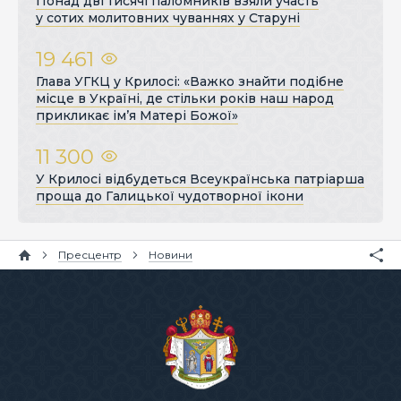
Понад дві тисячі паломників взяли участь
у сотих молитовних чуваннях у Старуні
19 461
Глава УГКЦ у Крилосі: «Важко знайти подібне
місце в Україні, де стільки років наш народ
прикликає ім’я Матері Божої»
11 300
У Крилосі відбудеться Всеукраїнська патріарша
проща до Галицької чудотворної ікони
Пресцентр
Новини