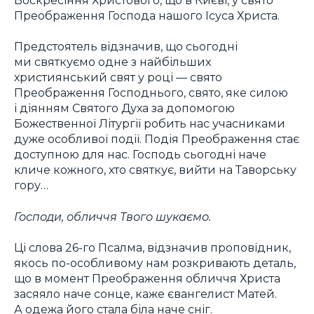
Преображення Господа нашого Ісуса Христа.
Предстоятель відзначив, що сьогодні
ми святкуємо одне з найбільших
християнський свят у році — свято
Преображення Господнього, свято, яке силою
і діянням Святого Духа за допомогою
Божественної Літургії робить нас учасниками
дуже особливої події. Подія Преображення стає
доступною для нас. Господь сьогодні наче
кличе кожного, хто святкує, вийти на Таворську
гору…
Господи, обличчя Твого шукаємо.
Ці слова 26-го Псалма, відзначив проповідник,
якось по-особливому нам розкривають деталь,
що в момент Преображення обличчя Христа
засяяло наче сонце, каже євангелист Матей.
А одежа його стала біла наче сніг.