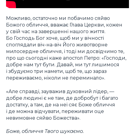
Можливо, остаточно ми побачимо сяйво
Божого обличчя, вважає Глава Церкви, кожен
у свій час на завершенні нашого життя.
Бо Господь Бог хоче, щоб ми у вічності
споглядали віч-на-віч Його животворне
милосердне обличчя, і тоді ми досвідчимо те,
про що сьогодні каже апостол Петро: «Господи,
добре нам тут бути. Давай, ми тут лишимося
і збудуємо три намети, щоб те, що зараз
переживаємо, ніколи не переминало».
«Але справді, зауважив духовний лідер, —
добре людині є не там, де добробут і багато
достатку, а там, де на неї сяє Боже обличчя
і де можна відчувати, переживати оце
невимовне сяйво Божества».
Боже, обличчя Твого шукаємо.