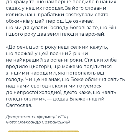
до храму те, що найперше вродило в наших
садах, у наших городах. За його словами,
колись наші прабатьки святкували свято
обжинків у цей період. Це означає,
що ми дякували Господу Богові за те, що Він
і цього року дав землі плоди та врожай.
«До речі, цього року наші селяни кажуть,
що врожай у цей воєнний рік чи
не найкращий за останні роки. Стільки хліба
вродило цьогоріч, що можемо поділитися
з іншими народами, які потерпають від
голоду. Чи це не знак, що Боже обличчя світить
над нами сьогодні, коли ми готуємося
до непростої холодної, дехто каже, що навіть
голодної зими», — додав Блаженніший
Святослав.
Департамент інформації УГКЦ
Фото: Олександр Савранський