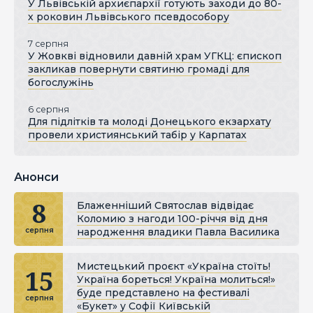
У Львівській архиєпархії готують заходи до 80-
х роковин Львівського псевдособору
7 серпня
У Жовкві відновили давній храм УГКЦ: єпископ
закликав повернути святиню громаді для
богослужінь
6 серпня
Для підлітків та молоді Донецького екзархату
провели християнський табір у Карпатах
Анонси
8
Блаженніший Святослав відвідає
Коломию з нагоди 100-річчя від дня
народження владики Павла Василика
серпня
Мистецький проєкт «Україна стоїть!
15
Україна бореться! Україна молиться!»
буде представлено на фестивалі
серпня
«Букет» у Софії Київській