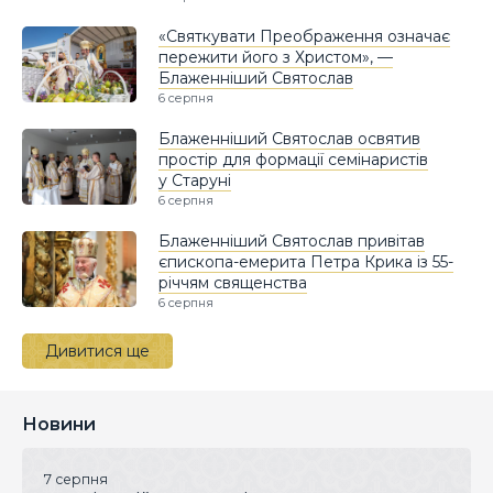
«Святкувати Преображення означає
пережити його з Христом», —
Блаженніший Святослав
6 серпня
Блаженніший Святослав освятив
простір для формації семінаристів
у Старуні
6 серпня
Блаженніший Святослав привітав
єпископа-емерита Петра Крика із 55-
річчям священства
6 серпня
Дивитися ще
Новини
7 серпня