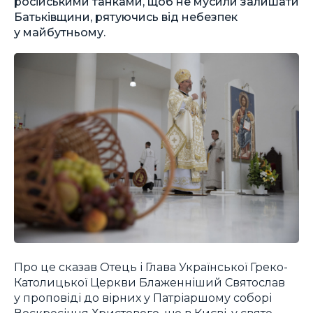
російськими танками, щоб не мусили залишати
Батьківщини, рятуючись від небезпек
у майбутньому.
Про це сказав Отець і Глава Української Греко-
Католицької Церкви Блаженніший Святослав
у проповіді до вірних у Патріаршому соборі
Воскресіння Христового, що в Києві, у свято