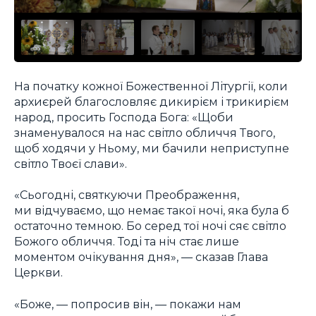
На початку кожної Божественної Літургії, коли
архиєрей благословляє дикирієм і трикирієм
народ, просить Господа Бога: «Щоби
знаменувалося на нас світло обличчя Твого,
щоб ходячи у Ньому, ми бачили неприступне
світло Твоєї слави».
«Сьогодні, святкуючи Преображення,
ми відчуваємо, що немає такої ночі, яка була б
остаточно темною. Бо серед тої ночі сяє світло
Божого обличчя. Тоді та ніч стає лише
моментом очікування дня», — сказав Глава
Церкви.
«Боже, — попросив він, — покажи нам