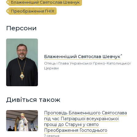
Блаженніший Святослав Шевчук
Преображення ГНІХ
Персони
Блаженніший Святослав Шевчук
Отець і Глава Української Греко-Католицької
Церкви
Дивіться також
Проповідь Блаженнішого Святослава
під час Патріаршої всеукраїнської
прощі до Старуні у свято
Преображення Господнього
7 серпня