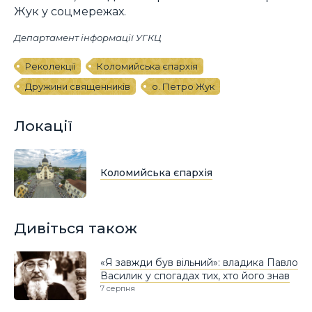
Жук у соцмережах.
Департамент інформації УГКЦ
Реколекції
Коломийська єпархія
Дружини священників
о. Петро Жук
Локації
Коломийська єпархія
Дивіться також
«Я завжди був вільний»: владика Павло
Василик у спогадах тих, хто його знав
7 серпня