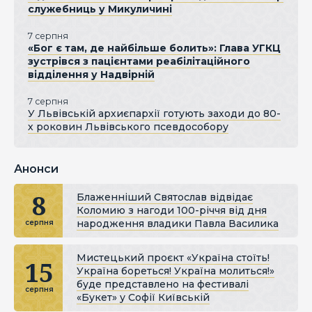
служебниць у Микуличині
7 серпня
«Бог є там, де найбільше болить»: Глава УГКЦ
зустрівся з пацієнтами реабілітаційного
відділення у Надвірній
7 серпня
У Львівській архиєпархії готують заходи до 80-
х роковин Львівського псевдособору
Анонси
8
Блаженніший Святослав відвідає
Коломию з нагоди 100-річчя від дня
народження владики Павла Василика
серпня
Мистецький проєкт «Україна стоїть!
15
Україна бореться! Україна молиться!»
буде представлено на фестивалі
серпня
«Букет» у Софії Київській