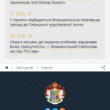
прикликає ім’я Матері Божої»
11 306
У Крилосі відбудеться Всеукраїнська патріарша
проща до Галицької чудотворної ікони
10 918
«Гора є місцем, де людина особливо відкриває
Божу присутність», — Блаженніший Святослав
на горі Піп Іван
Пресцентр
Новини