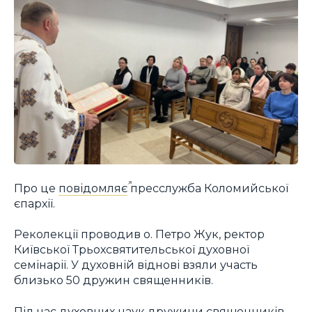
Про це
повідомляє
пресслужба Коломийської
єпархії.
Реколекції проводив о. Петро Жук, ректор
Київської Трьохсвятительської духовної
семінарії. У духовній віднові взяли участь
близько 50 дружин священників.
Під час духовних наук дружини священників