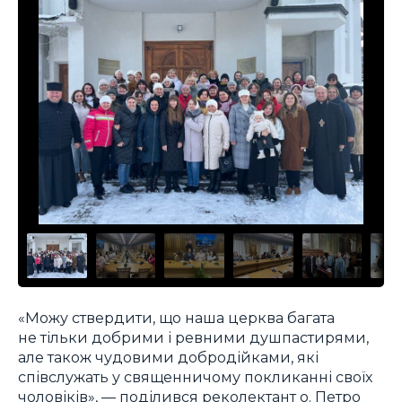
«Можу ствердити, що наша церква багата
не тільки добрими і ревними душпастирями,
але також чудовими добродійками, які
співслужать у священничому покликанні своїх
чоловіків», — поділився реколектант о. Петро