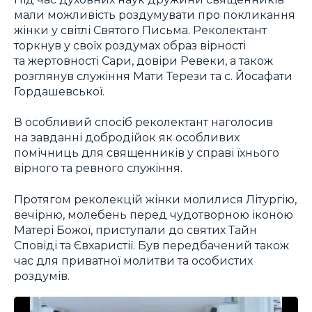
мали можливість роздумувати про покликання
жінки у світлі Святого Письма. Реколектант
торкнув у своїх роздумах образ вірності
та жертовності Сари, довіри Ревеки, а також
розглянув служіння Мати Терези та с. Йосафати
Гордашевської.
В особливий спосіб реколектант наголосив
на завданні добродійок як особливих
помічниць для священників у справі їхнього
вірного та ревного служіння.
Протягом реколекцій жінки молилися Літургію,
вечірню, молебень перед чудотворною іконою
Матері Божої, приступали до святих Тайн
Сповіді та Євхаристії. Був передбачений також
час для приватної молитви та особистих
роздумів.