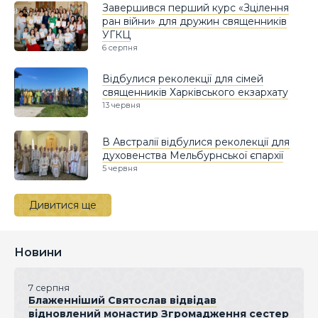
Завершився перший курс «Зцілення
ран війни» для дружин священників
УГКЦ
6 серпня
Відбулися реколекції для сімей
священників Харківського екзархату
13 червня
В Австралії відбулися реколекції для
духовенства Мельбурнської єпархії
5 червня
Дивитися ще
Новини
7 серпня
Блаженніший Святослав відвідав
відновлений монастир Згромадження сестер