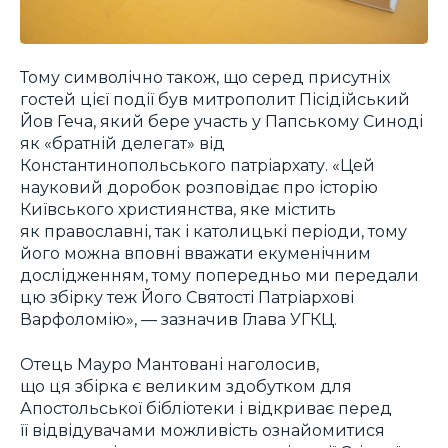
Тому символічно також, що серед присутніх
гостей цієї події був митрополит Пісідійський
Йов Геча, який бере участь у Папському Синоді
як «братній делегат» від
Константинопольського патріархату. «Цей
науковий доробок розповідає про історію
Київського християнства, яке містить
як православні, так і католицькі періоди, тому
його можна вповні вважати екуменічним
дослідженням, тому попередньо ми передали
цю збірку теж Його Святості Патріархові
Варфоломію», — зазначив Глава УГКЦ.
Отець Мауро Мантовані наголосив,
що ця збірка є великим здобутком для
Апостольської бібліотеки і відкриває перед
її відвідувачами можливість ознайомитися