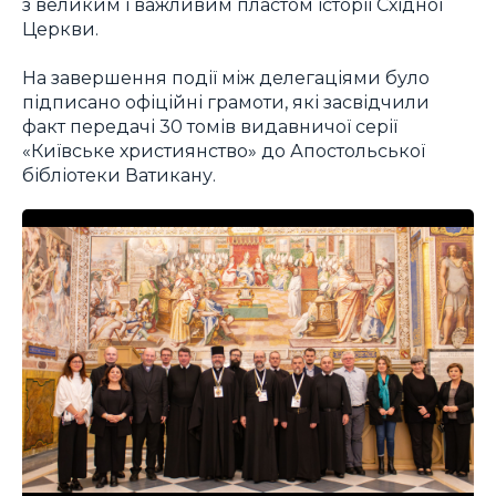
з великим і важливим пластом історії Східної
Церкви.
На завершення події між делегаціями було
підписано офіційні грамоти, які засвідчили
факт передачі 30 томів видавничої серії
«Київське християнство» до Апостольської
бібліотеки Ватикану.