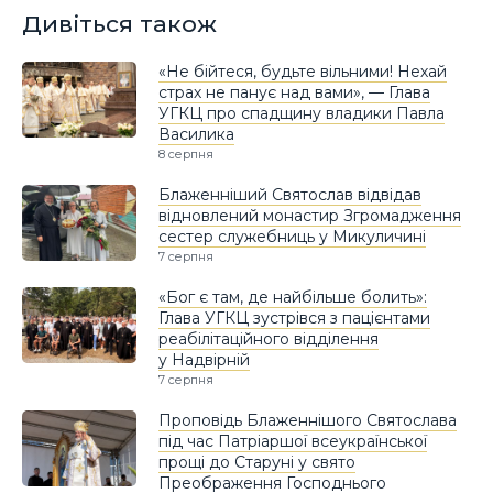
Дивіться також
«Не бійтеся, будьте вільними! Нехай
страх не панує над вами», — Глава
УГКЦ про спадщину владики Павла
Василика
8 серпня
Блаженніший Святослав відвідав
відновлений монастир Згромадження
сестер служебниць у Микуличині
7 серпня
«Бог є там, де найбільше болить»:
Глава УГКЦ зустрівся з пацієнтами
реабілітаційного відділення
у Надвірній
7 серпня
Проповідь Блаженнішого Святослава
під час Патріаршої всеукраїнської
прощі до Старуні у свято
Преображення Господнього