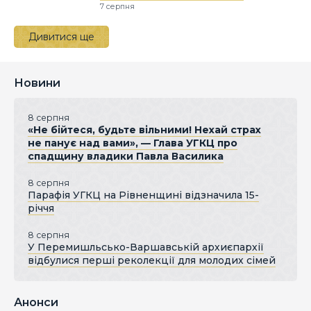
7 серпня
Дивитися ще
Новини
8 серпня
«Не бійтеся, будьте вільними! Нехай страх
не панує над вами», — Глава УГКЦ про
спадщину владики Павла Василика
8 серпня
Парафія УГКЦ на Рівненщині відзначила 15-
річчя
8 серпня
У Перемишльсько-Варшавській архиєпархії
відбулися перші реколекції для молодих сімей
Анонси