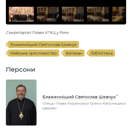
Секретаріат Глави УГКЦ у Римі
Блаженніший Святослав Шевчук
Київське християнство
Ватикан
Бібліотека
Персони
Блаженніший Святослав Шевчук
Отець і Глава Української Греко-Католицької
Церкви