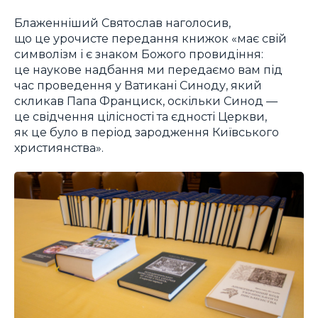
Блаженніший Святослав наголосив,
що це урочисте передання книжок «має свій
символізм і є знаком Божого провидіння:
це наукове надбання ми передаємо вам під
час проведення у Ватикані Синоду, який
скликав Папа Франциск, оскільки Синод —
це свідчення цілісності та єдності Церкви,
як це було в період зародження Київського
християнства».