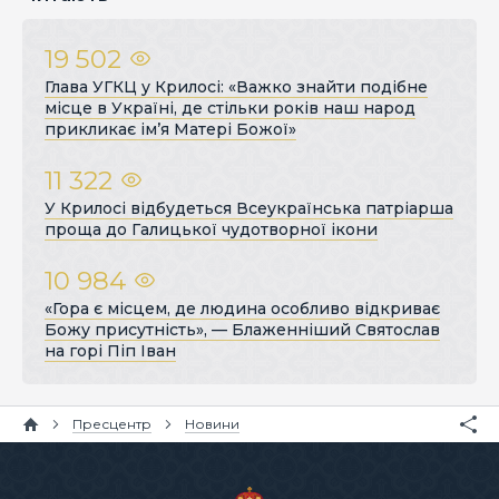
19 502
Глава УГКЦ у Крилосі: «Важко знайти подібне
місце в Україні, де стільки років наш народ
прикликає ім’я Матері Божої»
11 322
У Крилосі відбудеться Всеукраїнська патріарша
проща до Галицької чудотворної ікони
10 984
«Гора є місцем, де людина особливо відкриває
Божу присутність», — Блаженніший Святослав
на горі Піп Іван
Пресцентр
Новини