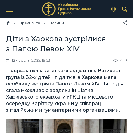
Пресцентр
Новини
Діти з Харкова зустрілися
з Папою Левом XIV
450
12 червня 2025, 19:53
11 червня після загальної аудієнції у Ватикані
група із 32-х дітей і підлітків із Харкова мала
особливу зустріч із Папою Левом XIV. Ця подія
стала можливою завдяки ініціативі
Харківського екзархату УГКЦ та місцевого
осередку Карітасу України у співпраці
з італійськими гуманітарними організаціями.