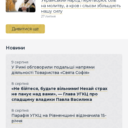
Український народ перетворює біль
на молитву, а кров і сльози збільшують
нашу силу
27 липня
Дивитися ще
Новини
9 серпня
У Римі обговорили подальші напрями
діяльності Товариства «Свята Софія»
8 серпня
«Не бійтеся, будьте вільними! Нехай страх
не панує над вами», — Глава УГКЦ про
спадщину владики Павла Василика
8 серпня
Парафія УГКЦ на Рівненщині відзначила 15-
річчя