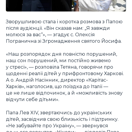
Зворушливою стала і коротка розмова з Папою
після аудієнції. «Він сказав нам: „Я завжди
молюся за вас“», — згадує с. Олексія
Погранична зі Згромадження святого Йосифа.
«Наш розпорядок дня повністю порушений,
наш сон порушений, ми постійно живемо
у стресі», — розповіла Тетяна, говорячи про
щоденні реалії дітей у прифронтовому Харкові.
А о. Андрій Насінник, директор «Карітас-
Харків», наголосив, що поїздка до Італії —
це не лише відпочинок, а й «можливість знову
відчути себе дітьми».
Папа Лев XIV, звертаючись до українських
дітей, засвідчив свою близькість і підтримку.
«Не забувайте про Україну», — звернувся
до нього волонтер. «Ніколи», — відповів Папа.