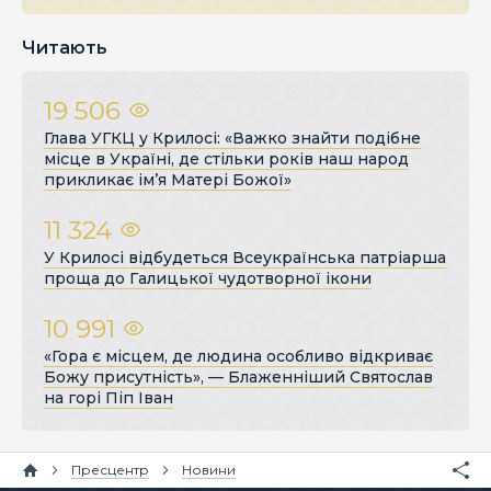
Читають
19 506
Глава УГКЦ у Крилосі: «Важко знайти подібне
місце в Україні, де стільки років наш народ
прикликає ім’я Матері Божої»
11 324
У Крилосі відбудеться Всеукраїнська патріарша
проща до Галицької чудотворної ікони
10 991
«Гора є місцем, де людина особливо відкриває
Божу присутність», — Блаженніший Святослав
на горі Піп Іван
Пресцентр
Новини