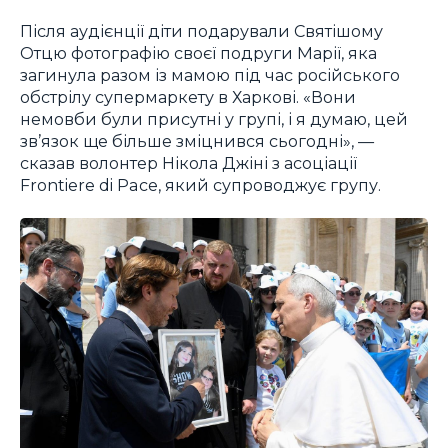
Після аудієнції діти подарували Святішому
Отцю фотографію своєї подруги Марії, яка
загинула разом із мамою під час російського
обстрілу супермаркету в Харкові. «Вони
немовби були присутні у групі, і я думаю, цей
зв’язок ще більше зміцнився сьогодні», —
сказав волонтер Нікола Джіні з асоціації
Frontiere di Pace
, який супроводжує групу.