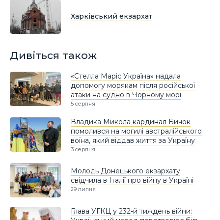
Харківський екзархат
Дивіться також
«Стелла Маріс Україна» надала
допомогу морякам після російської
атаки на судно в Чорному морі
5 серпня
Владика Микола кардинал Бичок
помолився на могилі австралійського
воїна, який віддав життя за Україну
3 серпня
Молодь Донецького екзархату
свідчила в Італії про війну в Україні
29 липня
Глава УГКЦ у 232-й тиждень війни: