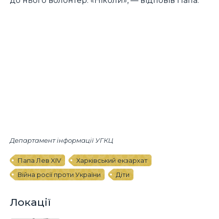
Департамент інформації УГКЦ
Папа Лев XIV
Харківський екзархат
Війна росії проти України
Діти
Локації