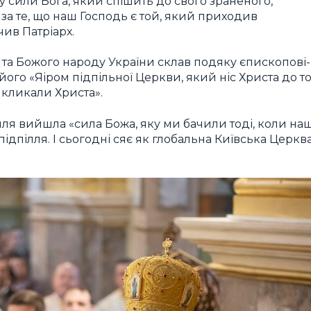
у сили Бога, який спішить до свого зраненого,
за те, що наш Господь є той, який приходив
чив Патріарх.
та Божого народу України склав подяку єпископові-
го «Яіром підпільної Церкви, який ніс Христа до то
а кликали Христа».
иля вийшла «сила Божа, яку ми бачили тоді, коли на
ідпілля. І сьогодні сяє як глобальна Київська Церкв