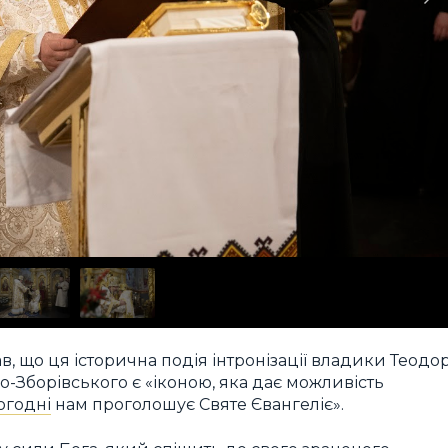
ав, що ця історична подія інтронізації владики Теодо
-Зборівського є «іконою, яка дає можливість
огодні
нам проголошує Святе Євангеліє».