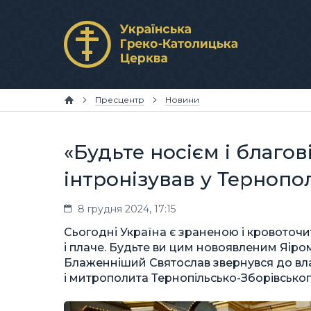
Пресцентр
Новини
«Будьте носієм і благов
інтронізував у Тернопо
8 грудня 2024, 17:15
Сьогодні Україна є зраненою і кровоточит
і плаче. Будьте ви цим новоявленим Яіром
Блаженніший Святослав звернувся до вл
і митрополита Тернопільсько-Зборівського,