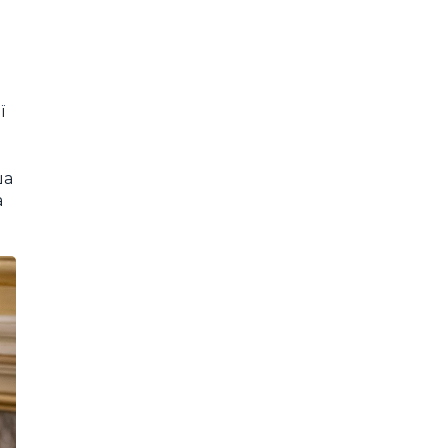
ї
ша
а