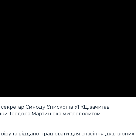
к, секретар Синоду Єпископів УГКЦ, зачитав
ики Теодора Мартинюка митрополитом
віру та віддано працювати для спасіння душ вірних