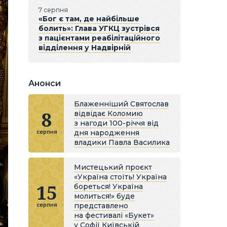
7 серпня
«Бог є там, де найбільше
болить»: Глава УГКЦ зустрівся
з пацієнтами реабілітаційного
відділення у Надвірній
Анонси
Блаженніший Святослав
8
відвідає Коломию
з нагоди 100-річчя від
дня народження
серпня
владики Павла Василика
Мистецький проєкт
«Україна стоїть! Україна
15
бореться! Україна
молиться!» буде
представлено
серпня
на фестивалі «Букет»
у Софії Київській