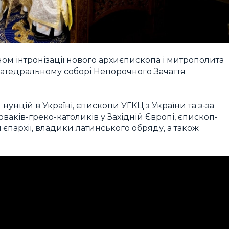
ом інтронізації нового архиєпископа і митрополита
катедральному соборі Непорочного Зачаття
унцій в Україні, єпископи УГКЦ з України та з-за
ваків-греко-католиків у Західній Європі, єпископ-
єпархії, владики латинського обряду, а також