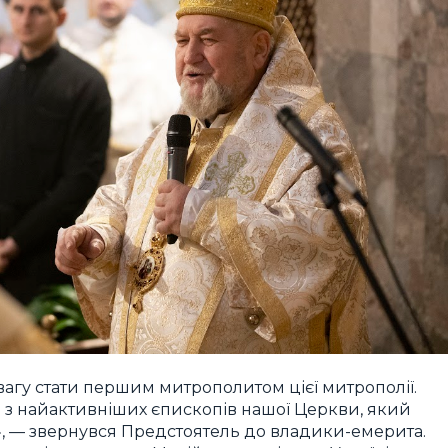
вагу стати першим митрополитом цієї митрополії.
им з найактивніших єпископів нашої Церкви, який
у», — звернувся Предстоятель до владики-емерита.