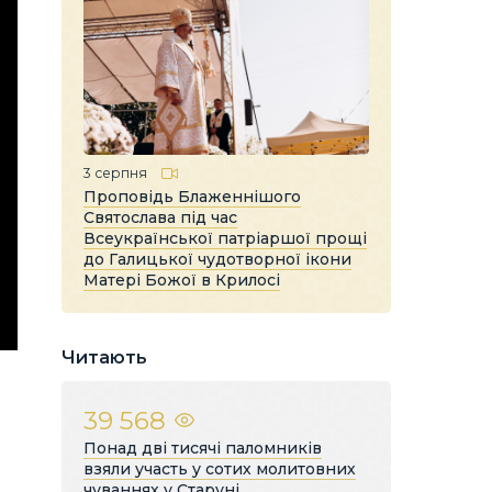
3 серпня
Проповідь Блаженнішого
Святослава під час
Всеукраїнської патріаршої прощі
до Галицької чудотворної ікони
Матері Божої в Крилосі
Читають
39 568
Понад дві тисячі паломників
взяли участь у сотих молитовних
чуваннях у Старуні