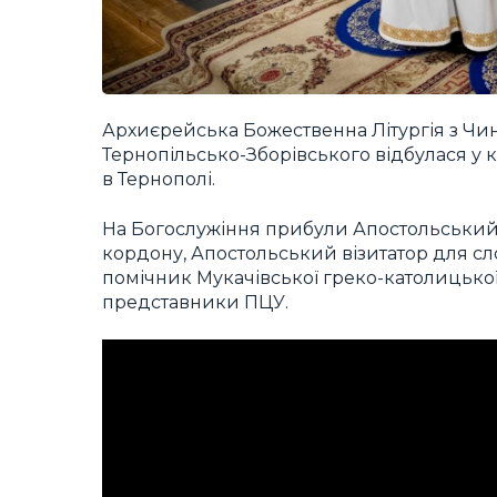
Архиєрейська Божественна Літургія з Чин
Тернопільсько-Зборівського відбулася у 
в Тернополі.
На Богослужіння прибули Апостольський н
кордону, Апостольський візитатор для сло
помічник Мукачівської греко-католицької 
представники ПЦУ.