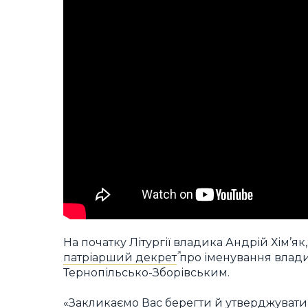
На початку Літургії владика Андрій Хім’я
патріарший декрет
про іменування влад
Тернопільсько-Зборівським.
«Закликаємо Вас берегти й утверджувати 