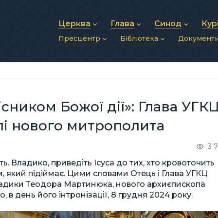
Церква
Глава
Синод
Кур
Пресцентр
Бібліотека
Документ
Про УГКЦ
Блаженніший Святослав
Синод Єпископів
Душп
Історія УГКЦ
Біографія
Архиєрейський Си
Фіна
Новини
Святе Письмо
Структура УГКЦ
Фотографії
Митрополичі Сино
Зв’яз
Анонси
Богослужіння
Майбутнє УГКЦ
Щоденні відеозвернення
Єпископи
Адмі
Публікації
Молитви
Інші 
Історії
Подкасти
ісником Божої дії»: Глава УГК
Фото та відео
Архів новин (2013–2022)
лі нового митрополита
3 
ь. Владико, приведіть Ісуса до тих, хто кровоточить
, який підіймає. Цими словами Отець і Глава УГКЦ
адики Теодора Мартинюка, нового архиєпископа
 в день його інтронізації, 8 грудня 2024 року.