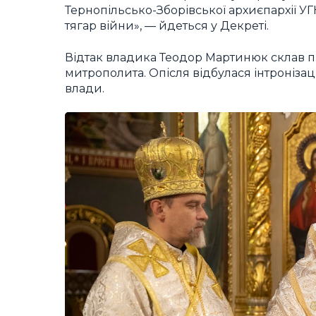
Тернопільсько-Зборівської архиєпархії УГК
тягар війни», — йдеться у Декреті.
Відтак владика Теодор Мартинюк склав п
митрополита. Опісля відбулася інтронізац
влади.