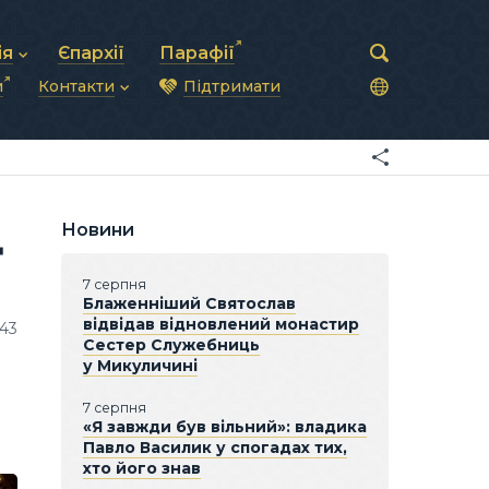
ія
Єпархії
Парафії
и
Контакти
Підтримати
астирська рада
нод
нсово-господарська діяльність
Загальна інформація
ди
ки та комунікації
Глава УГКЦ
ністративні питання
Синоди Єпископів
підрозділи
Трибунал
Патріарша курія
Новини
Ц
Єпархії та екзархати
7 серпня
Блаженніший Святослав
відвідав відновлений монастир
743
Сестер Служебниць
у Микуличині
7 серпня
«Я завжди був вільний»: владика
Павло Василик у спогадах тих,
хто його знав