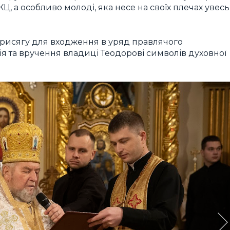
Ц, а особливо молоді, яка несе на своїх плечах увесь
рисягу для входження в уряд правлячого
ія та вручення владиці Теодорові символів духовної