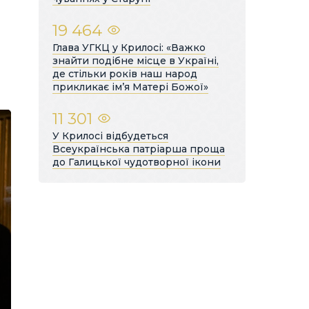
19 464
Глава УГКЦ у Крилосі: «Важко
знайти подібне місце в Україні,
де стільки років наш народ
прикликає ім’я Матері Божої»
11 301
У Крилосі відбудеться
Всеукраїнська патріарша проща
до Галицької чудотворної ікони