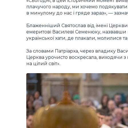
«Сьогодні, в цей історичний момент вияв
плачучого народу, ми хочемо подякувати 
в минулому до нас і гряде зараз», — зазна
Блаженніший Святослав від імені Церкви 
емеритові Василеві Семенюку, назвавши йо
української хати, де плакали, молилися т
За словами Патріарха, через владику Вас
Церква урочисто воскресала, виходячи з п
на цілий світ».