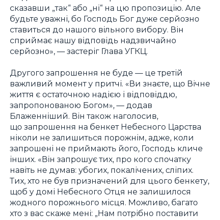
сказавши „так“ або „ні“ на цю пропозицію. Але
будьте уважні, бо Господь Бог дуже серйозно
ставиться до нашого вільного вибору. Він
сприймає нашу відповідь надзвичайно
серйозно», — застеріг Глава УГКЦ.
Другого запрошення не буде — це третій
важливий момент у притчі. «Ви знаєте, що Вічне
життя є остаточною надією і відповіддю,
запропонованою Богом», — додав
Блаженніший. Він також наголосив,
що запрошення на бенкет Небесного Царства
ніколи не залишиться порожнім, адже, коли
запрошені не приймають його, Господь кличе
інших. «Він запрошує тих, про кого спочатку
навіть не думав: убогих, покалічених, сліпих.
Тих, хто не був призначений для цього бенкету,
щоб у домі Небесного Отця не залишилося
жодного порожнього місця. Можливо, багато
хто з вас скаже мені: „Нам потрібно поставити