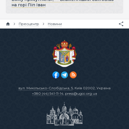
на горі Піп Іван
Пресцентр
Новини
вул. Микільсько-Слобідська, 5
, Київ 02002, Україна
+380 (44) 541-11-14
,
press@ugcc.org.ua