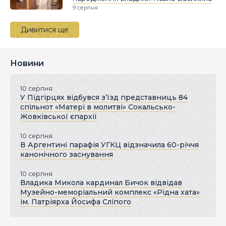
9 серпня
Дивитися ще
Новини
10 серпня
У Підгірцях відбувся з’їзд представниць 84
спільнот «Матері в молитві» Сокальсько-
Жовківської єпархії
10 серпня
В Аргентині парафія УГКЦ відзначила 60-річчя
канонічного заснування
10 серпня
Владика Микола кардинал Бичок відвідав
Музейно-меморіальний комплекс «Рідна хата»
ім. Патріярха Йосифа Сліпого