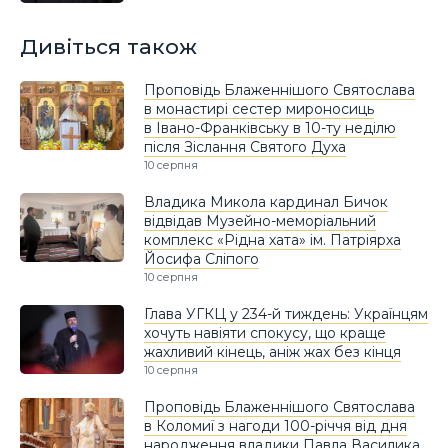
Дивіться також
Проповідь Блаженнішого Святослава
в монастирі сестер мироносиць
в Івано-Франківську в 10-ту неділю
після Зіслання Святого Духа
10 серпня
Владика Микола кардинал Бичок
відвідав Музейно-меморіальний
комплекс «Рідна хата» ім. Патріярха
Йосифа Сліпого
10 серпня
Глава УГКЦ у 234-й тиждень: Українцям
хочуть навіяти спокусу, що краще
жахливий кінець, аніж жах без кінця
10 серпня
Проповідь Блаженнішого Святослава
в Коломиї з нагоди 100-річчя від дня
народження владики Павла Василика