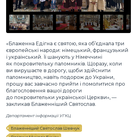
«Блаженна Едігна є святою, яка об’єднала три
європейські народи: німецький, французький
і український. Її шанують у Німеччині
як покровительку паломників. Щоразу, коли
ви вирушаєте в дорогу, щоби здійснити
паломництво, навіть подорож до України,
прошу вас завчасно прийти і помолитися про
благословення вашої дороги
до покровительки української Церкви», —
закликав Блаженніший Святослав.
Департамент інформації УГКЦ
Блаженніший Святослав Шевчук
Владика Микола Бичок