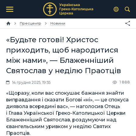
Пресцентр
Новини
«Будьте готові! Христос
приходить, щоб народитися
між нами», — Блаженніший
Святослав у неділю Праотців
1 888
14 грудня 2025, 19:55
«Щоразу, коли вас спокушає бажання знайти
виправдання і сказати Богові «ні», — це спокуса
диявола всередині вас», — наголосив Отець
і Глава Української Греко-Католицької Церкви
Блаженніший Святослав, роздумуючи над
євангельським уривком у неділю Святих
Праотців.