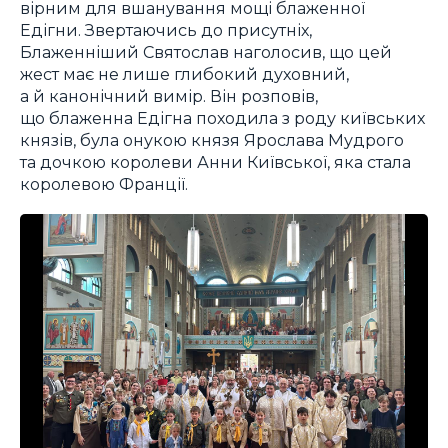
вірним для вшанування мощі блаженної
Едігни. Звертаючись до присутніх,
Блаженніший Святослав наголосив, що цей
жест має не лише глибокий духовний,
а й канонічний вимір. Він розповів,
що блаженна Едігна походила з роду київських
князів, була онукою князя Ярослава Мудрого
та дочкою королеви Анни Київської, яка стала
королевою Франції.