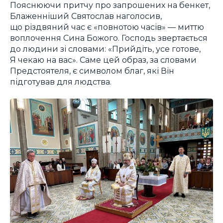
Пояснюючи притчу про запрошених на бенкет,
Блаженніший Святослав наголосив,
що різдвяний час є «повнотою часів» — миттю
воплочення Сина Божого. Господь звертається
до людини зі словами: «Прийдіть, усе готове,
Я чекаю на вас». Саме цей образ, за словами
Предстоятеля, є символом благ, які Він
підготував для людства.