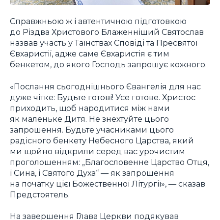
Справжньою ж і автентичною підготовкою
до Різдва Христового Блаженніший Святослав
назвав участь у Таїнствах Сповіді та Пресвятої
Євхаристії, адже саме Євхаристія є тим
бенкетом, до якого Господь запрошує кожного.
«Послання сьогоднішнього Євангелія для нас
дуже чітке: Будьте готові! Усе готове. Христос
приходить, щоб народитися між нами
як маленьке Дитя. Не знехтуйте цього
запрошення. Будьте учасниками цього
радісного бенкету Небесного Царства, який
ми щойно відкрили серед вас урочистим
проголошенням: „Благословенне Царство Отця,
і Сина, і Святого Духа“ — як запрошення
на початку цієї Божественної Літургії», — сказав
Предстоятель.
На завершення Глава Церкви подякував