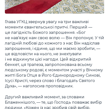
Глава УГКЦ звернув увагу на три важливі
моменти євангельської притчі. Перший —
це лагідність Божого запрошення. «Бог
не нав’язує нам свою волю — Він пропонує. У тій
лагідній любові до кожного з нас Він надіслав
запрошення, і єдине, що ми маємо зробити, —
це відповісти на нього, не знехтувати
і не відкинути цієї нагоди. Цей відкритий
бенкет, ця трапеза, запропонована всьому
людському родові, є моментом участі у Вічному
житті Бога Отця в Його Єдинородному Синові,
Ісусі Христі, через слово і благодать Святого
Духа», — наголосив проповідник.
Другий важливий момент, за словами
Блаженнішого, — те, що Господь поважає вибір
людини. «Кожен із нас зробив свій вибір,