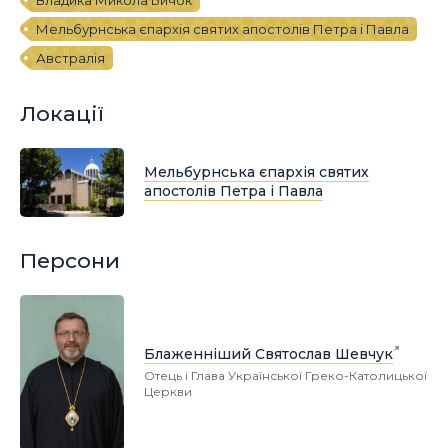
Мельбурнська єпархія святих апостолів Петра і Павла
Австралія
Локації
Мельбурнська єпархія святих
апостолів Петра і Павла
Персони
Блаженніший Святослав Шевчук
Отець і Глава Української Греко-Католицької
Церкви