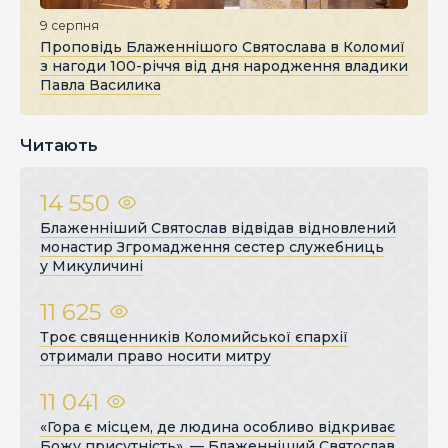
9 серпня
Проповідь Блаженнішого Святослава в Коломиї
з нагоди 100-річчя від дня народження владики
Павла Василика
Читають
14 550
Блаженніший Святослав відвідав відновлений
монастир Згромадження сестер служебниць
у Микуличині
11 625
Троє священників Коломийської єпархії
отримали право носити митру
11 041
«Гора є місцем, де людина особливо відкриває
Божу присутність», — Блаженніший Святослав