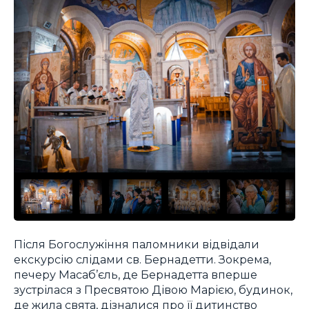
Після Богослужіння паломники відвідали
екскурсію слідами св. Бернадетти. Зокрема,
печеру Масаб’єль, де Бернадетта вперше
зустрілася з Пресвятою Дівою Марією, будинок,
де жила свята, дізналися про її дитинство