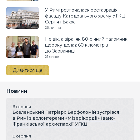
У Римі розпочалася реставрація
фасаду Катедрального храму УГКЦ
Сергія і Вакха
26 липня
Не вік, а віра: як 80-річний паломник
щороку долає 60 кілометрів
до Зарваниці
21 липня
Дивитися ще
Новини
6 серпня
Вселенський Патріарх Варфоломій зустрівся
в Римі з волонтерами «Мізерікордії» Івано-
Франківської архиєпархії УГКЦ
6 серпня