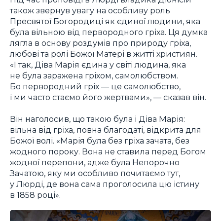
також звернув увагу на особливу роль
Пресвятої Богородиці як єдиної людини, яка
була вільною від первородного гріха. Ця думка
лягла в основу роздумів про природу гріха,
любові та ролі Божої Матері в житті християн.
«І так, Діва Марія єдина у світі людина, яка
не була заражена гріхом, самолюбством.
Бо первородний гріх — це самолюбство,
і ми часто стаємо його жертвами», — сказав він.
Він наголосив, що такою була і Діва Марія:
вільна від гріха, повна благодаті, відкрита для
Божої волі. «Марія була без гріха зачата, без
жодного пороку. Вона не ставила перед Богом
жодної перепони, адже була Непорочно
Зачатою, яку ми особливо почитаємо тут,
у Люрді, де вона сама проголосила цю істину
в 1858 році».