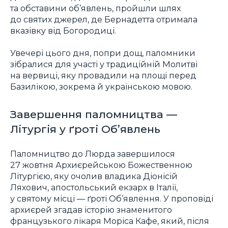
та обставини об’явлень, пройшли шлях
до святих джерел, де Бернадетта отримала
вказівку від Богородиці.
Увечері цього дня, попри дощ, паломники
зібралися для участі у традиційній Молитві
на вервиці, яку провадили на площі перед
Базилікою, зокрема й українською мовою.
Завершення паломництва —
Літургія у ґроті Обʼявлень
Паломництво до Люрда завершилося
27 жовтня Архиєрейською Божественною
Літургією, яку очолив владика Діонісій
Ляхович, апостольський екзарх в Італії,
у святому місці — ґроті Об’явлення. У проповіді
архиєрей згадав історію знаменитого
французького лікаря Моріса Кафе, який, після