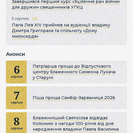
Завершився перший курс «Зцілення ран війни»
для дружин священників УГКЦ
5 серпня
Папа Лев XIV прийняв на аудієнції владику
Дмитра Григорака та спільноту «Дому
милосердя»
Анонси
6
Патріарша проща до Відпустового
центру блаженного Симеона Лукача
у Старуні
серпня
7
Піша проща Самбір-Зарваниця 2026
серпня
8
Блаженніший Святослав відвідає
Коломию з нагоди 100-річчя від дня
народження владики Павла Василика
серпня