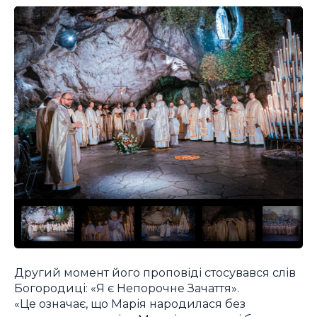
Другий момент його проповіді стосувався слів
Богородиці: «Я є Непорочне Зачаття».
«Це означає, що Марія народилася без