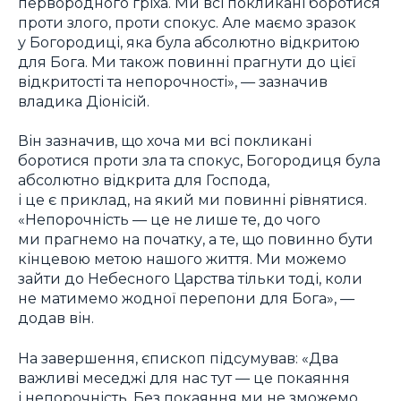
первородного гріха. Ми всі покликані боротися
проти злого, проти спокус. Але маємо зразок
у Богородиці, яка була абсолютно відкритою
для Бога. Ми також повинні прагнути до цієї
відкритості та непорочності», — зазначив
владика Діонісій.
Він зазначив, що хоча ми всі покликані
боротися проти зла та спокус, Богородиця була
абсолютно відкрита для Господа,
і це є приклад, на який ми повинні рівнятися.
«Непорочність — це не лише те, до чого
ми прагнемо на початку, а те, що повинно бути
кінцевою метою нашого життя. Ми можемо
зайти до Небесного Царства тільки тоді, коли
не матимемо жодної перепони для Бога», —
додав він.
На завершення, єпископ підсумував: «Два
важливі меседжі для нас тут — це покаяння
і непорочність. Без покаяння ми не зможемо