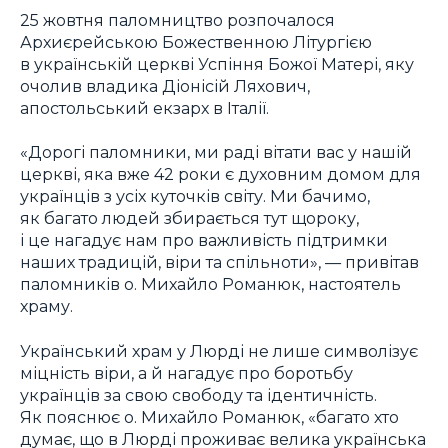
25 жовтня паломництво розпочалося
Архиєрейською Божественною Літургією
в українській церкві Успіння Божої Матері, яку
очолив владика Діонісій Ляхович,
апостольський екзарх в Італії.
«Дорогі паломники, ми раді вітати вас у нашій
церкві, яка вже 42 роки є духовним домом для
українців з усіх куточків світу. Ми бачимо,
як багато людей збирається тут щороку,
і це нагадує нам про важливість підтримки
наших традицій, віри та спільноти», — привітав
паломників о. Михайло Романюк, настоятель
храму.
Український храм у Люрді не лише символізує
міцність віри, а й нагадує про боротьбу
українців за свою свободу та ідентичність.
Як пояснює о. Михайло Романюк, «багато хто
думає, що в Люрді проживає велика українська