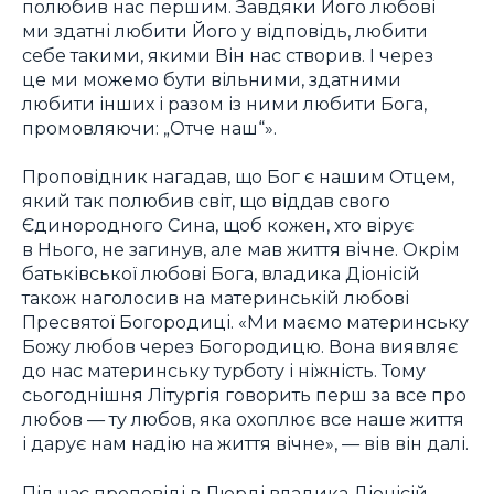
полюбив нас першим. Завдяки Його любові
ми здатні любити Його у відповідь, любити
себе такими, якими Він нас створив. І через
це ми можемо бути вільними, здатними
любити інших і разом із ними любити Бога,
промовляючи: „Отче наш“».
Проповідник нагадав, що Бог є нашим Отцем,
який так полюбив світ, що віддав свого
Єдинородного Сина, щоб кожен, хто вірує
в Нього, не загинув, але мав життя вічне. Окрім
батьківської любові Бога, владика Діонісій
також наголосив на материнській любові
Пресвятої Богородиці. «Ми маємо материнську
Божу любов через Богородицю. Вона виявляє
до нас материнську турботу і ніжність. Тому
сьогоднішня Літургія говорить перш за все про
любов — ту любов, яка охоплює все наше життя
і дарує нам надію на життя вічне», — вів він далі.
Під час проповіді в Люрді владика Діонісій