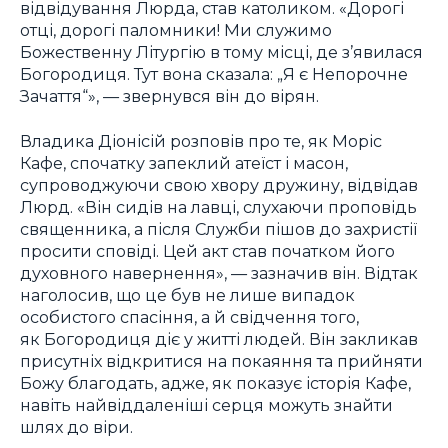
відвідування Люрда, став католиком. «Дорогі
отці, дорогі паломники! Ми служимо
Божественну Літургію в тому місці, де з’явилася
Богородиця. Тут вона сказала: „Я є Непорочне
Зачаття“», — звернувся він до вірян.
Владика Діонісій розповів про те, як Моріс
Кафе, спочатку запеклий атеїст і масон,
супроводжуючи свою хвору дружину, відвідав
Люрд. «Він сидів на лавці, слухаючи проповідь
священника, а після Служби пішов до захристії
просити сповіді. Цей акт став початком його
духовного навернення», — зазначив він. Відтак
наголосив, що це був не лише випадок
особистого спасіння, а й свідчення того,
як Богородиця діє у житті людей. Він закликав
присутніх відкритися на покаяння та прийняти
Божу благодать, адже, як показує історія Кафе,
навіть найвіддаленіші серця можуть знайти
шлях до віри.