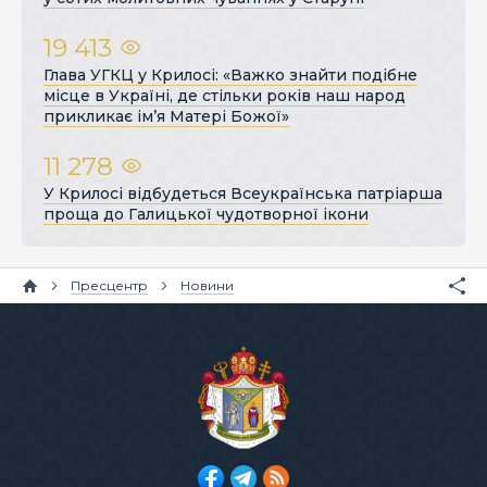
19 413
Глава УГКЦ у Крилосі: «Важко знайти подібне
місце в Україні, де стільки років наш народ
прикликає ім’я Матері Божої»
11 278
У Крилосі відбудеться Всеукраїнська патріарша
проща до Галицької чудотворної ікони
Пресцентр
Новини