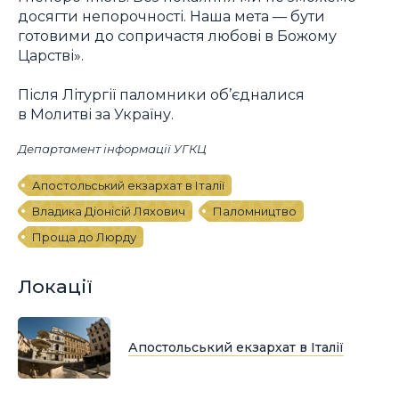
досягти непорочності. Наша мета — бути
готовими до сопричастя любові в Божому
Царстві».
Після Літургії паломники об’єдналися
в Молитві за Україну.
Департамент інформації УГКЦ
Апостольський екзархат в Італії
Владика Діонісій Ляхович
Паломництво
Проща до Люрду
Локації
Апостольський екзархат в Італії