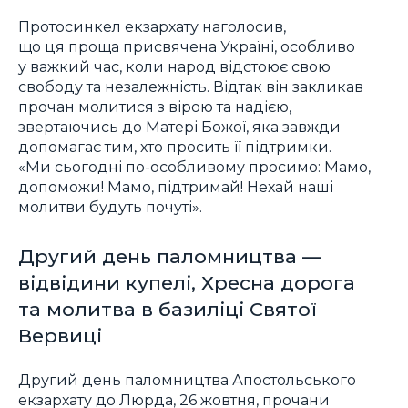
Протосинкел екзархату наголосив,
що ця проща присвячена Україні, особливо
у важкий час, коли народ відстоює свою
свободу та незалежність. Відтак він закликав
прочан молитися з вірою та надією,
звертаючись до Матері Божої, яка завжди
допомагає тим, хто просить її підтримки.
«Ми сьогодні по-особливому просимо: Мамо,
допоможи! Мамо, підтримай! Нехай наші
молитви будуть почуті».
Другий день паломництва —
відвідини купелі, Хресна дорога
та молитва в базиліці Святої
Вервиці
Другий день паломництва Апостольського
екзархату до Люрда, 26 жовтня, прочани