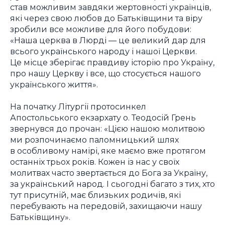
став можливим завдяки жертовності українців,
які через свою любов до Батьківщини та віру
зробили все можливе для його побудови:
«Наша церква в Люрді — це великий дар для
всього українського народу і нашої Церкви.
Це місце зберігає правдиву історію про Україну,
про нашу Церкву і все, що стосується нашого
українського життя».
На початку Літургії протосинкел
Апостольського екзархату о. Теодосій Грень
звернувся до прочан: «Цією нашою молитвою
ми розпочинаємо паломницький шлях
в особливому намірі, яке маємо вже протягом
останніх трьох років. Кожен із нас у своїх
молитвах часто звертається до Бога за Україну,
за український народ. І сьогодні багато з тих, хто
тут присутній, має близьких родичів, які
перебувають на передовій, захищаючи нашу
Батьківщину».