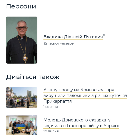
Персони
Владика Діонісій Ляхович
Єпископ-емерит
Дивіться також
У пішу прощу на Крилоську гору
вирушили паломники з різних куточків
Прикарпаття
1 серпня
Молодь Донецького екзархату
свідчила в Італії про війну в Україні
29 липня