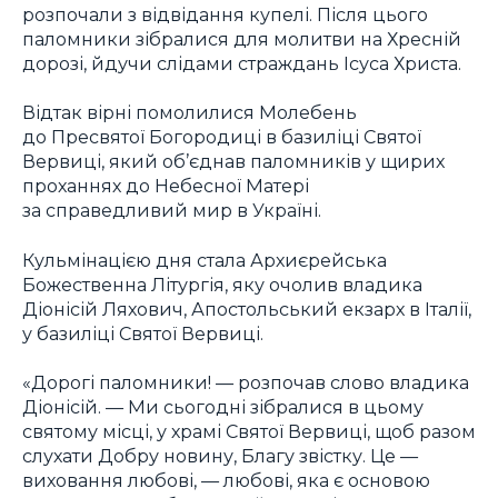
розпочали з відвідання купелі. Після цього
паломники зібралися для молитви на Хресній
дорозі, йдучи слідами страждань Ісуса Христа.
Відтак вірні помолилися Молебень
до Пресвятої Богородиці в базиліці Святої
Вервиці, який об’єднав паломників у щирих
проханнях до Небесної Матері
за справедливий мир в Україні.
Кульмінацією дня стала Архиєрейська
Божественна Літургія, яку очолив владика
Діонісій Ляхович, Апостольський екзарх в Італії,
у базиліці Святої Вервиці.
«Дорогі паломники! — розпочав слово владика
Діонісій. — Ми сьогодні зібралися в цьому
святому місці, у храмі Святої Вервиці, щоб разом
слухати Добру новину, Благу звістку. Це —
виховання любові, — любові, яка є основою