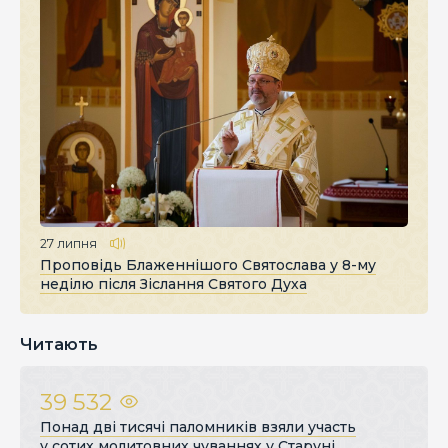
27 липня
Проповідь Блаженнішого Святослава у 8-му
неділю після Зіслання Святого Духа
Читають
39 532
Понад дві тисячі паломників взяли участь
у сотих молитовних чуваннях у Старуні