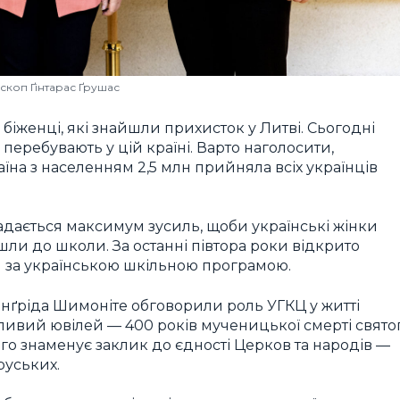
скоп Ґінтарас Ґрушас
 біженці, які знайшли прихисток у Литві. Сьогодні
перебувають у цій країні. Варто наголосити,
аїна з населенням 2,5 млн прийняла всіх українців
адається максимум зусиль, щоби українські жінки
ішли до школи. За останні півтора роки відкрито
я за українською шкільною програмою.
 Інґріда Шимоніте обговорили роль УГКЦ у житті
бливий ювілей — 400 років мученицької смерті свято
о знаменує заклик до єдності Церков та народів —
руських.