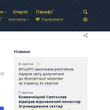
ія
Єпархії
Парафії
и
Контакти
Підтримати
астирська рада
нод
нсово-господарська діяльність
Загальна інформація
ди
ки та комунікації
Глава УГКЦ
ністративні питання
Синоди Єпископів
підрозділи
Трибунал
Патріарша курія
Новини
Єпархії та екзархати
8 серпня
ВРЦіРО закликала релігійних
415
лідерів світу долучитися
до Всесвітньої молитви
за Україну 24 серпня
7 серпня
Блаженніший Святослав
відвідав відновлений монастир
Згромадження сестер