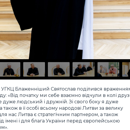
ії УГКЦ Блаженніший Святослав поділився враження
ду: «Від початку ми себе взаємно відчули в колі друзі
е дуже людський і дружній. Зі свого боку я дуже
 а також в її особі всьому народові Литви за велику
ля нас Литва є стратегічним партнером, а також
ід імені і для блага України перед європейською
ом».