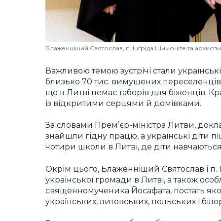
Блаженніший Святослав, п. Інґріда Шимоніте та архиєпи
Важливою темою зустрічі стали українські
близько 70 тис. вимушених переселенців 
що в Литві немає таборів для біженців. Кр
із відкритими серцями й домівками.
За словами Прем’єр-міністра Литви, докл
знайшли гідну працю, а українські діти п
чотири школи в Литві, де діти навчаютьс
Окрім цього, Блаженніший Святослав і п.
української громади в Литві, а також осо
священномученика Йосафата, постать яког
українських, литовських, польських і біло