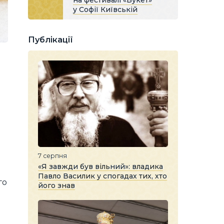
на фестивалі «Букет»
у Софії Київській
Публікації
7 серпня
«Я завжди був вільний»: владика
Павло Василик у спогадах тих, хто
го
його знав