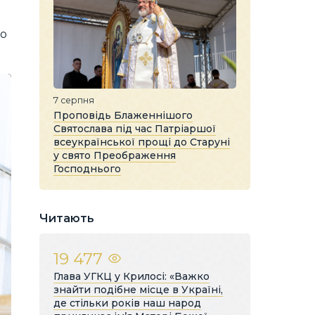
го
7 серпня
Проповідь Блаженнішого
Святослава під час Патріаршої
всеукраїнської прощі до Старуні
у свято Преображення
Господнього
Читають
19 477
Глава УГКЦ у Крилосі: «Важко
знайти подібне місце в Україні,
де стільки років наш народ