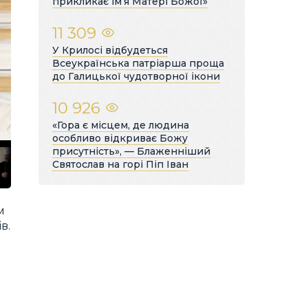
прикликає ім’я Матері Божої»
11 309
У Крилосі відбудеться
Всеукраїнська патріарша проща
до Галицької чудотворної ікони
10 926
«Гора є місцем, де людина
особливо відкриває Божу
присутність», — Блаженніший
Святослав на горі Піп Іван
м
в.