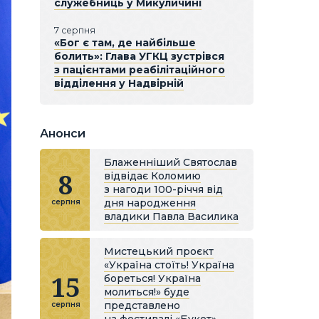
служебниць у Микуличині
7 серпня
«Бог є там, де найбільше
болить»: Глава УГКЦ зустрівся
з пацієнтами реабілітаційного
відділення у Надвірній
Анонси
Блаженніший Святослав
8
відвідає Коломию
з нагоди 100-річчя від
дня народження
серпня
владики Павла Василика
Мистецький проєкт
«Україна стоїть! Україна
15
бореться! Україна
молиться!» буде
представлено
серпня