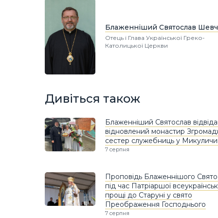
Блаженніший Святослав Шевч
Отець і Глава Української Греко-
Католицької Церкви
Дивіться також
Блаженніший Святослав відвіда
відновлений монастир Згрома
сестер служебниць у Микуличи
7 серпня
Проповідь Блаженнішого Свято
під час Патріаршої всеукраїнськ
прощі до Старуні у свято
Преображення Господнього
7 серпня