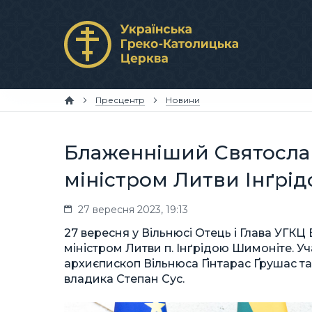
Пресцентр
Новини
Блаженніший Святослав
міністром Литви Інґрі
27 вересня 2023, 19:13
27 вересня у Вільнюсі Отець і Глава УГКЦ
міністром Литви п. Інґрідою Шимоніте. Уч
архиєпископ Вільнюса Ґінтарас Ґрушас та
владика Степан Сус.