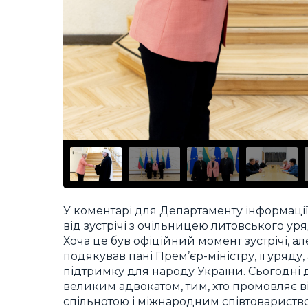
У коментарі для Департаменту інформац
від зустрічі з очільницею литовського уря
Хоча це був офіційний момент зустрічі, ал
подякував пані Прем’єр-міністру, її уряду,
підтримку для народу України. Сьогодні д
великим адвокатом, тим, хто промовляє в
спільнотою і міжнародним співтовариств