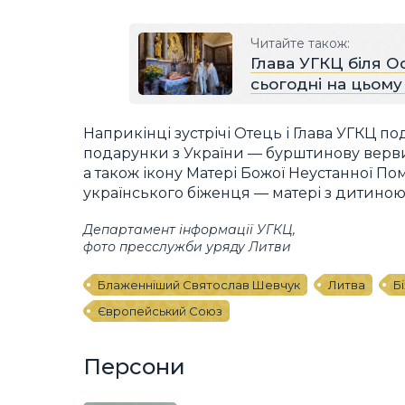
Читайте також:
Глава УГКЦ біля О
сьогодні на цьому
Наприкінці зустрічі Отець і Глава УГКЦ п
подарунки з України — бурштинову верви
а також ікону Матері Божої Неустанної По
українського біженця — матері з дитиною
Департамент інформації УГКЦ,
фото пресслужби уряду Литви
Блаженніший Святослав Шевчук
Литва
Б
Європейський Союз
Персони