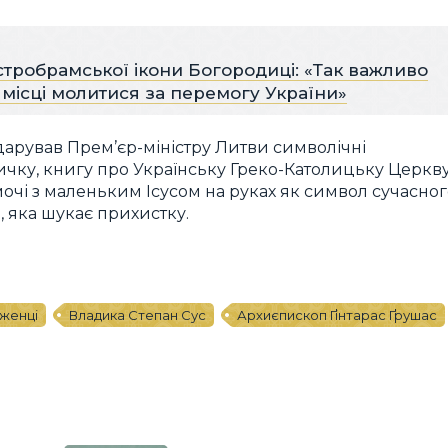
стробрамської ікони Богородиці: «Так важливо
 місці молитися за перемогу України»
одарував Прем’єр-міністру Литви символічні
чку, книгу про Українську Греко-Католицьку Церкву
мочі з маленьким Ісусом на руках як символ сучасно
, яка шукає прихистку.
іженці
Владика Степан Сус
Архиєпископ Ґінтарас Ґрушас