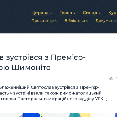
Церква
Глава
Синод
Кур
Пресцентр
Бібліотека
Документ
Про УГКЦ
Блаженніший Святослав
Синод Єпископів
Душп
Історія УГКЦ
Біографія
Архиєрейський Си
Фіна
Новини
Святе Письмо
Структура УГКЦ
Фотографії
Митрополичі Сино
Зв’яз
Анонси
Богослужіння
Майбутнє УГКЦ
Щоденні відеозвернення
Єпископи
Адмі
Публікації
Молитви
Інші 
Історії
Подкасти
 зустрівся з Прем’єр-
Фото та відео
Архів новин (2013–2022)
дою Шимоніте
 Блаженніший Святослав зустрівся з Прем’єр-
асть у зустрічі взяли також римо-католицький
 голова Пасторально-міграційного відділу УГКЦ