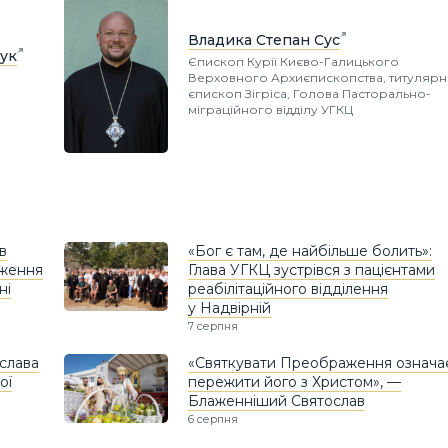
Владика Степан Сус
ук
Єпископ Курії Києво-Галицького
Верховного Архиєпископства, титуляр
єпископ Зігріса, Голова Пасторально-
міграційного відділу УГКЦ
в
«Бог є там, де найбільше болить»:
дження
Глава УГКЦ зустрівся з пацієнтами
ні
реабілітаційного відділення
у Надвірній
7 серпня
слава
«Святкувати Преображення означа
ої
пережити його з Христом», —
Блаженніший Святослав
6 серпня