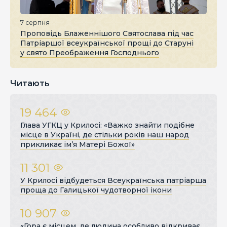
7 серпня
Проповідь Блаженнішого Святослава під час
Патріаршої всеукраїнської прощі до Старуні
у свято Преображення Господнього
Читають
19 464
Глава УГКЦ у Крилосі: «Важко знайти подібне
місце в Україні, де стільки років наш народ
прикликає ім’я Матері Божої»
11 301
У Крилосі відбудеться Всеукраїнська патріарша
проща до Галицької чудотворної ікони
10 907
«Гора є місцем, де людина особливо відкриває