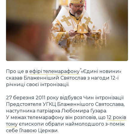
Про це в
ефірі телемарафону
«Єдині новини»
сказав Блаженніший Святослав з нагоди 12-ї
річниці своєї інтронізації.
27 березня 2011 року відбувся Чин інтронізації
Предстоятеля УГКЦ Блаженнішого Святослава,
наступника патріарха Любомира Гузара.
У межах телемарафону він розповів, що
12 років
тому
єпископи обрали наймолодшого з-поміж
себе Главою Церкви.