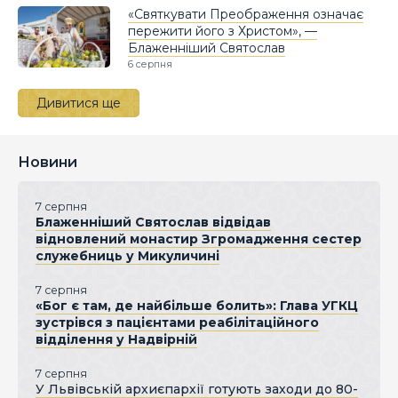
«Святкувати Преображення означає
пережити його з Христом», —
Блаженніший Святослав
6 серпня
Дивитися ще
Новини
7 серпня
Блаженніший Святослав відвідав
відновлений монастир Згромадження сестер
служебниць у Микуличині
7 серпня
«Бог є там, де найбільше болить»: Глава УГКЦ
зустрівся з пацієнтами реабілітаційного
відділення у Надвірній
7 серпня
У Львівській архиєпархії готують заходи до 80-