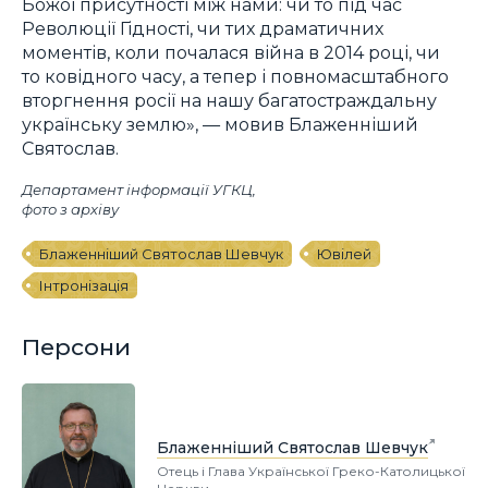
Божої присутності між нами: чи то під час
Революції Гідності, чи тих драматичних
моментів, коли почалася війна в 2014 році, чи
то ковідного часу, а тепер і повномасштабного
вторгнення росії на нашу багатостраждальну
українську землю», — мовив Блаженніший
Святослав.
Департамент інформації УГКЦ,
фото з архіву
Блаженніший Святослав Шевчук
Ювілей
Інтронізація
Персони
Блаженніший Святослав Шевчук
Отець і Глава Української Греко-Католицької