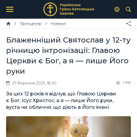
Пресцентр
Новини
Блаженніший Святослав у 12-ту
річницю інтронізації: Главою
Церкви є Бог, а я — лише Його
руки
1 761
27 березня 2023, 18:20
За цих 12 років я відчув, що Главою Церкви
є Бог, Ісус Христос, а я — лише Його руки,
вуста чи обличчя, що діють в Його імені.