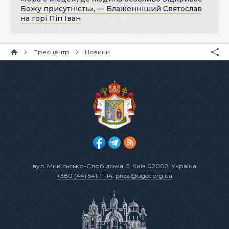
Божу присутність», — Блаженніший Святослав
на горі Піп Іван
Пресцентр
Новини
вул. Микільсько-Слобідська, 5
, Київ 02002, Україна
+380 (44) 541-11-14
,
press@ugcc.org.ua