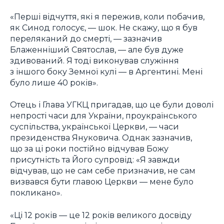
«Перші відчуття, які я пережив, коли побачив,
як Синод голосує, — шок. Не скажу, що я був
переляканий до смерті, — зазначив
Блаженніший Святослав, — але був дуже
здивований. Я тоді виконував служіння
з іншого боку Земної кулі — в Аргентині. Мені
було лише 40 років».
Отець і Глава УГКЦ пригадав, що це були доволі
непрості часи для України, проукраїнського
суспільства, української Церкви, — часи
президенства Януковича. Однак зазначив,
що за ці роки постійно відчував Божу
присутність та Його супровід: «Я завжди
відчував, що не сам себе призначив, не сам
визвався бути главою Церкви — мене було
покликано».
«Ці 12 років — це 12 років великого досвіду