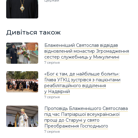
Церкви
Дивіться також
Блаженніший Святослав відвідав
відновлений монастир Згромадження
сестер служебниць у Микуличині
7 серпня
«Бог є там, де найбільше болить»:
Глава УГКЦ зустрівся з пацієнтами
реабілітаційного відділення
у Надвірній
7 серпня
Проповідь Блаженнішого Святослава
під час Патріаршої всеукраїнської
прощі до Старуні у свято
Преображення Господнього
7 серпня