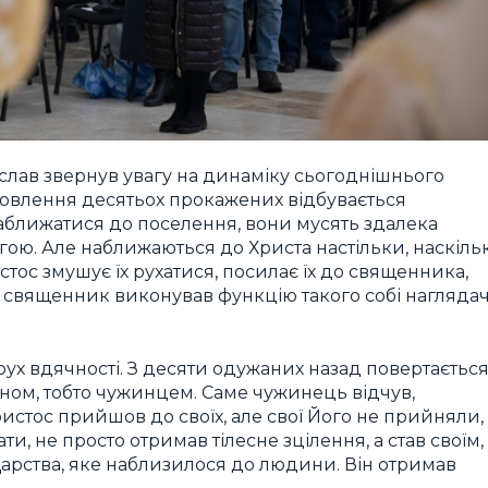
слав звернув увагу на динаміку сьогоднішнього
ровлення десятьох прокажених відбувається
наближатися до поселення, вони мусять здалека
огою. Але наближаються до Христа настільки, наскіль
тос змушує їх рухатися, посилає їх до священника,
м, священник виконував функцію такого собі нагляда
рух вдячності. З десяти одужаних назад повертаєтьс
нином, тобто чужинцем. Саме чужинець відчув,
истос прийшов до своїх, але свої Його не прийняли,
и, не просто отримав тілесне зцілення, а став своїм,
рства, яке наблизилося до людини. Він отримав