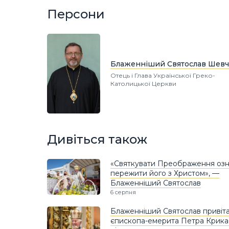
Персони
Блаженніший Святослав Шевч
Отець і Глава Української Греко-
Католицької Церкви
Дивіться також
«Святкувати Преображення озн
пережити його з Христом», —
Блаженніший Святослав
6 серпня
Блаженніший Святослав привіт
єпископа-емерита Петра Крика і