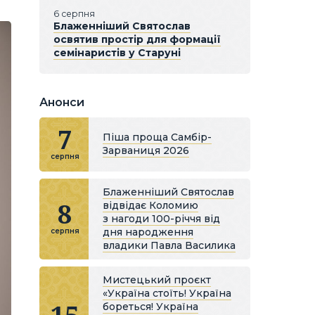
6 серпня
Блаженніший Святослав
освятив простір для формації
семінаристів у Старуні
Анонси
7
Піша проща Самбір-
Зарваниця 2026
серпня
Блаженніший Святослав
8
відвідає Коломию
з нагоди 100-річчя від
дня народження
серпня
владики Павла Василика
Мистецький проєкт
«Україна стоїть! Україна
бореться! Україна