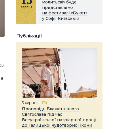
15
молиться!» буде
представлено
серпня
на фестивалі «Букет»
у Софії Київській
Публікації
ки
ча
я
3 серпня
Проповідь Блаженнішого
Святослава під час
Всеукраїнської патріаршої прощі
до Галицької чудотворної ікони