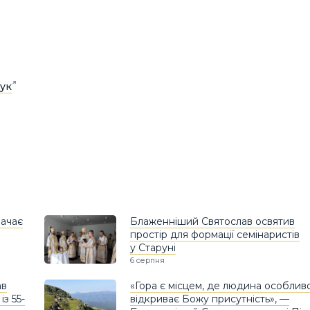
ук
ачає
Блаженніший Святослав освятив
простір для формації семінаристів
у Старуні
6 серпня
ав
«Гора є місцем, де людина особлив
з 55-
відкриває Божу присутність», —