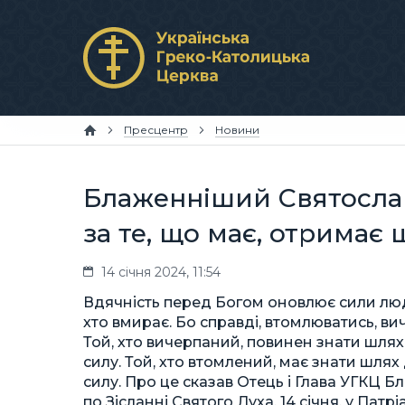
Пресцентр
Новини
Блаженніший Святослав:
за те, що має, отримає
14 січня 2024, 11:54
Вдячність перед Богом оновлює сили люд
хто вмирає. Бо справді, втомлюватись, ви
Той, хто вичерпаний, повинен знати шля
силу. Той, хто втомлений, має знати шля
силу. Про це сказав Отець і Глава УГКЦ Б
по Зісланні Святого Духа, 14 січня, у Патр