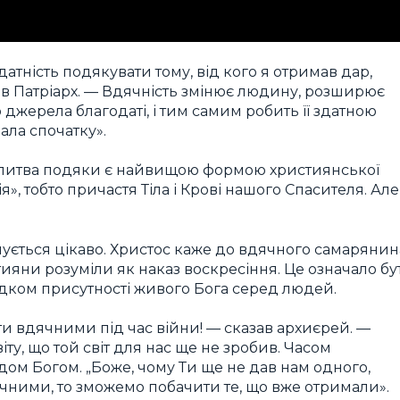
атність подякувати тому, від кого я отримав дар,
ав Патріарх. — Вдячність змінює людину, розширює
о джерела благодаті, і тим самим робить її здатною
ала спочатку».
олитва подяки є найвищою формою християнської
», тобто причастя Тіла і Крові нашого Спасителя. Але
ується цікаво. Христос каже до вдячного самарянин
стияни розуміли як наказ воскресіння. Це означало бу
ідком присутності живого Бога серед людей.
ти вдячними під час війни! — сказав архиєрей. —
ту, що той світ для нас ще не зробив. Часом
одом Богом. „Боже, чому Ти ще не дав нам одного,
ячними, то зможемо побачити те, що вже отримали».