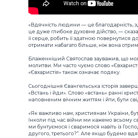
«Вдячність людини — це благодарність, зд
це дуже глибоке духовне дійство, — сказ
її серце, робить її здатною повернутися д
отримати набагато більше, ніж вона отрим
Блаженніший Святослав зауважив, що м
молитви. Ми часто чуємо слово «Євхаристія
«Євхаристія» також означає подяку.
Сьогоднішня Євангельська історія заверш
«Встань і йди». Слово «встань» ранні хри
наповненим вічним життям і йти, бути св
«Як важливо нам, християнам України, бу
Інколи під час війни ми кажемо всьому сві
ми бунтуємося і сваримося навіть із Госп
другого, третього?“. Але якщо будемо вд