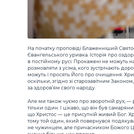
На початку проповіді Блаженніший Свято
Євангельського уривка. Історія про оздо
в постійному русі. Прокажені не можуть 
розмовляти з усіма, кого зустрічають дор
можуть і просять Його про очищення. Хрис
оскільки, згідно зі старозавітним Законо
за здоров’ям свого народу.
Але ми також чуємо про зворотній рух, — 
тільки один. І цікаво, що він був самаря
що Христос — це присутній живий Бог. Хр
тому той один, який повернувся подякуват
не чужинцем, але причасником Божого Ца