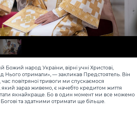
 Божий народ України, вірні учні Христові,
ід Нього отримали», — закликав Предстоятель. Він
д час повітряної тривоги ми спускаємося
, який зараз живемо, є начебто кредитом життя
истати якнайкраще. Бо в один момент ми все можемо
 Богові та здатними отримати ще більше.