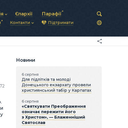
ія
Єпархії
Парафії
и
Контакти
Підтримати
астирська рада
нод
нсово-господарська діяльність
Загальна інформація
ди
ки та комунікації
Глава УГКЦ
ністративні питання
Синоди Єпископів
підрозділи
Трибунал
Патріарша курія
Новини
Єпархії та екзархати
6 серпня
Для підлітків та молоді
Донецького екзархату провели
072
християнський табір у Карпатах
.
6 серпня
«Святкувати Преображення
ти
означає пережити його
ну
з Христом», — Блаженніший
Святослав