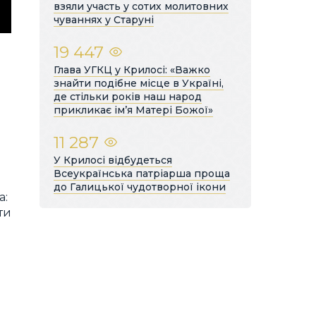
взяли участь у сотих молитовних
чуваннях у Старуні
19 447
Глава УГКЦ у Крилосі: «Важко
знайти подібне місце в Україні,
де стільки років наш народ
прикликає ім’я Матері Божої»
11 287
У Крилосі відбудеться
Всеукраїнська патріарша проща
до Галицької чудотворної ікони
а:
ти