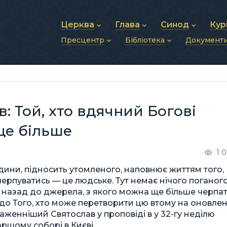
Церква
Глава
Синод
Кур
Пресцентр
Бібліотека
Документ
Про УГКЦ
Блаженніший Святослав
Синод Єпископів
Душп
Історія УГКЦ
Біографія
Архиєрейський Си
Фіна
Новини
Святе Письмо
Структура УГКЦ
Фотографії
Митрополичі Сино
Зв’яз
Анонси
Богослужіння
Майбутнє УГКЦ
Щоденні відеозвернення
Єпископи
Адмі
Публікації
Молитви
Інші 
Історії
Подкасти
 Той, хто вдячний Богові
Фото та відео
Архів новин (2013–2022)
 ще більше
1 
ини, підносить утомленого, наповнює життям того,
черпуватись — це людське. Тут немає нічого поганого
х назад до джерела, з якого можна ще більше черпа
х до Того, хто може перетворити цю втому на оновле
лаженніший Святослав у проповіді в у 32-гу неділю
іаршому соборі в Києві.