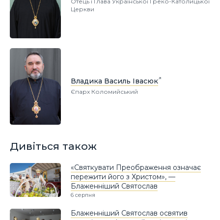
Отець і Глава Української Греко-Католицької
Церкви
Владика Василь Івасюк
Єпарх Коломийський
Дивіться також
«Святкувати Преображення означає
пережити його з Христом», —
Блаженніший Святослав
6 серпня
Блаженніший Святослав освятив