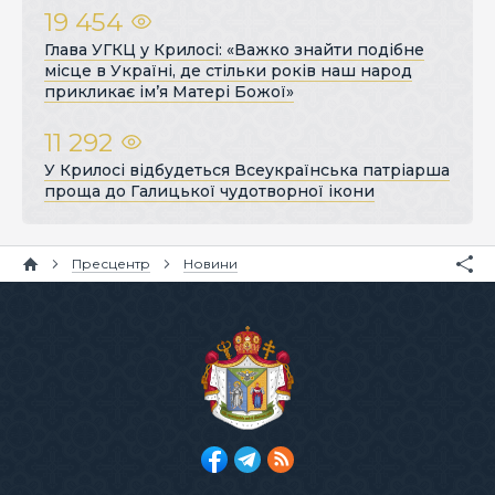
19 454
Глава УГКЦ у Крилосі: «Важко знайти подібне
місце в Україні, де стільки років наш народ
прикликає ім’я Матері Божої»
11 292
У Крилосі відбудеться Всеукраїнська патріарша
проща до Галицької чудотворної ікони
Пресцентр
Новини