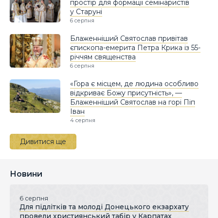
простір для формації семінаристів
у Старуні
6 серпня
Блаженніший Святослав привітав
єпископа-емерита Петра Крика із 55-
річчям священства
6 серпня
«Гора є місцем, де людина особливо
відкриває Божу присутність», —
Блаженніший Святослав на горі Піп
Іван
4 серпня
Дивитися ще
Новини
6 серпня
Для підлітків та молоді Донецького екзархату
провели християнський табір у Карпатах