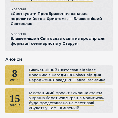
6 серпня
«Святкувати Преображення означає
пережити його з Христом», — Блаженніший
Святослав
6 серпня
Блаженніший Святослав освятив простір для
формації семінаристів у Старуні
Анонси
8
Блаженніший Святослав відвідає
Коломию з нагоди 100-річчя від дня
народження владики Павла Василика
серпня
Мистецький проєкт «Україна стоїть!
15
Україна бореться! Україна молиться!»
буде представлено на фестивалі
серпня
«Букет» у Софії Київській