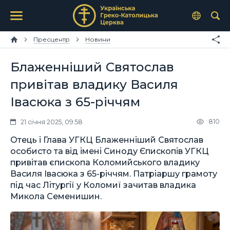
Пресцентр
Новини
Блаженніший Святослав
привітав владику Василя
Івасюка з 65-річчям
810
21 січня 2025, 09:58
Отець і Глава УГКЦ Блаженніший Святослав
особисто та від імені Синоду Єпископів УГКЦ
привітав єпископа Коломийського владику
Василя Івасюка з 65-річчям. Патріаршу грамоту
під час Літургії у Коломиї зачитав владика
Микола Семенишин.