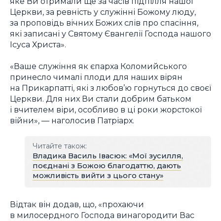
яке Ви отримали ще за часів підпілля нашої
Церкви, за ревність у служінні Божому люду,
за проповідь вічних Божих слів про спасіння,
які записані у Святому Євангелії Господа нашого
Ісуса Христа».
«Ваше служіння як єпарха Коломийського
принесло чималі плоди для наших вірян
на Прикарпатті, які з любов’ю горнуться до своєї
Церкви. Для них Ви стали добрим батьком
і вчителем віри, особливо в ці роки жорстокої
війни», — наголосив Патріарх.
Читайте також:
Владика Василь Івасюк: «Мої зусилля,
поєднані з Божою благодаттю, дають
можливість вийти з цього стану»
Відтак він додав, що, «прохаючи
в милосердного Господа винагородити Вас