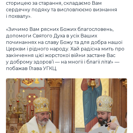
сторицею за старання, складаємо Вам
сердечну подяку та висловлюємо визнання
і похвалу».
«Зичимо Вам рясних Божих благословень,
допомоги Святого Духа в усіх Ваших
починаннях на славу Божу та для добра нашої
Церкви і рідного народу. Хай радісна мить про
закінчення цієї жорстокої війни застане Вас
у доброму здоров’ї — на многії і благії літа!» —
побажав Глава УГКЦ.