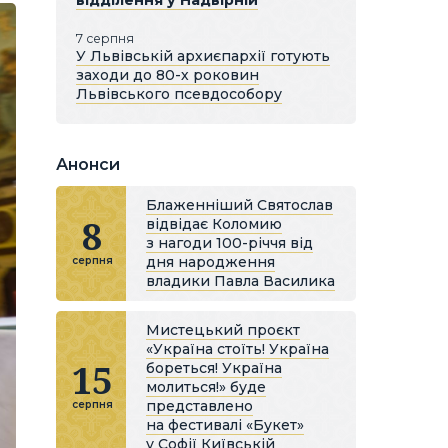
відділення у Надвірній
7 серпня
У Львівській архиєпархії готують
заходи до 80-х роковин
Львівського псевдособору
Анонси
Блаженніший Святослав
8
відвідає Коломию
з нагоди 100-річчя від
дня народження
серпня
владики Павла Василика
Мистецький проєкт
«Україна стоїть! Україна
15
бореться! Україна
молиться!» буде
представлено
серпня
на фестивалі «Букет»
у Софії Київській