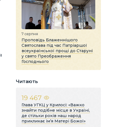
7 серпня
Проповідь Блаженнішого
Святослава під час Патріаршої
всеукраїнської прощі до Старуні
я
у свято Преображення
Господнього
Читають
19 467
Глава УГКЦ у Крилосі: «Важко
знайти подібне місце в Україні,
де стільки років наш народ
прикликає ім’я Матері Божої»