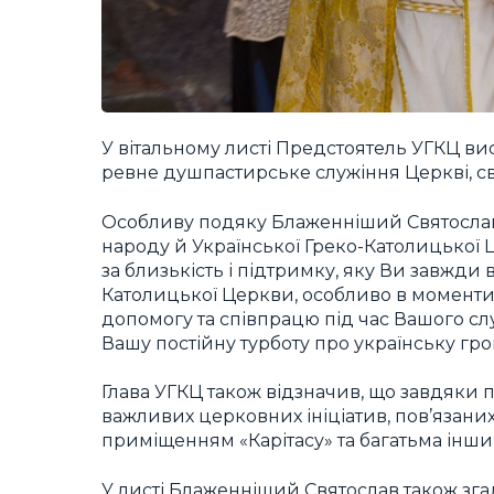
У вітальному листі Предстоятель УГКЦ ви
ревне душпастирське служіння Церкві, св
Особливу подяку Блаженніший Святослав 
народу й Української Греко-Католицької 
за близькість і підтримку, яку Ви завжди
Католицької Церкви, особливо в моменти
допомогу та співпрацю під час Вашого сл
Вашу постійну турботу про українську гром
Глава УГКЦ також відзначив, що завдяки 
важливих церковних ініціатив, пов’язани
приміщенням «Карітасу» та багатьма інш
У листі Блаженніший Святослав також зг