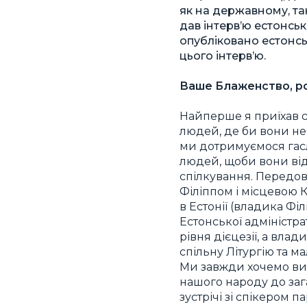
як на державному, так
дав інтерв’ю естонськ
опубліковано естонсь
цього інтерв’ю.
Ваше Блаженство, роз
Найперше я приїхав с
людей, де би вони не
ми дотримуємося гасл
людей, щоби вони відч
спілкування. Передов
Філіппом і місцевою 
в Естонії (владика Ф
Естонської адміністр
рівня дієцезії, а вла
спільну Літургію та м
Ми завжди хочемо вий
нашого народу до зага
зустрічі зі спікером п