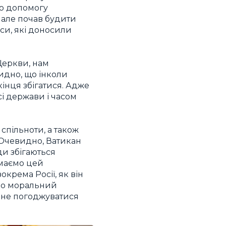
ро допомогу
, але почав будити
си, які доносили
Церкви, нам
идно, що інколи
кінця збігатися. Адже
і держави і часом
 спільноти, а також
 Очевидно, Ватикан
ди збігаються
 маємо цей
окрема Росії, як він
ємо моральний
о не погоджуватися