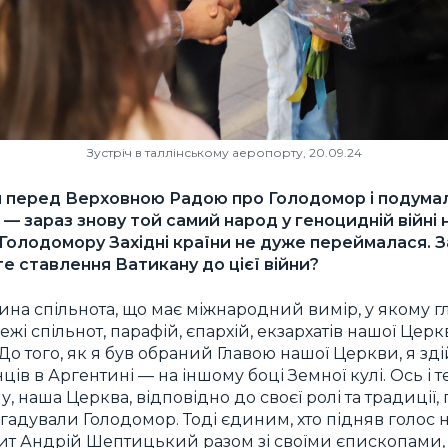
Зустріч в таллінському аеропорту, 20.09.24
п перед Верховною Радою про Голодомор і подума
 — зараз знову той самий народ у геноцидній війн
с Голодомору Західні країни не дуже переймалася.
те ставлення Ватикану до цієї війни?
на спільнота, що має міжнародний вимір, у якому г
ежі спільнот, парафій, єпархій, екзархатів нашої Цер
у. До того, як я був обраний Главою нашої Церкви, я з
ців в Аргентині — на іншому боці Земної кулі. Ось і т
 наша Церква, відповідно до своєї ролі та традиції, 
згадували Голодомор. Тоді єдиним, хто підняв голос 
ит Андрій Шептицький разом зі своїми єпископами,