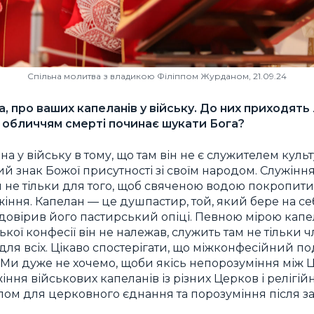
Спільна молитва з владикою Філіппом Журданом, 21.09.24
а, про ваших капеланів у війську. До них приходят
ед обличчям смерті починає шукати Бога?
а у війську в тому, що там він не є служителем куль
ий знак Божої присутності зі своїм народом. Служінн
н не тільки для того, щоб свяченою водою покропити,
ння. Капелан — це душпастир, той, який бере на себ
 довірив його пастирський опіці. Певною мірою капел
кої конфесії він не належав, служить там не тільки
 для всіх. Цікаво спостерігати, що міжконфесійний по
. Ми дуже не хочемо, щоби якісь непорозуміння між
іння військових капеланів із різних Церков і релігі
лом для церковного єднання та порозуміння після за