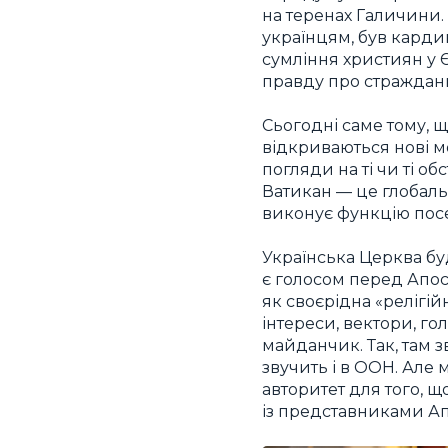
на теренах Галичини.
українцям, був кардин
сумління християн у 
правду про стражданн
Сьогодні саме тому, 
відкриваються нові м
погляди на ті чи ті о
Ватикан — це глобаль
виконує функцію посе
Українська Церква буд
є голосом перед Апос
як своєрідна «релігій
інтереси, вектори, г
майданчик. Так, там зв
звучить і в ООН. Але
авторитет для того, щ
із представниками Ап