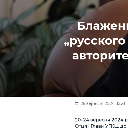
Блаженн
„русского
авторите
26 вересня 2024, 15:21
20–24 вересня 2024 
Отця і Глави УГКЦ, до 