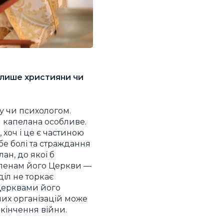
ь лише християни чи
ту чи психологом.
я капелана особливе.
 хоч і це є частиною
е болі та страждання
ан, до якої б
 членам його Церкви —
діл не торкає
 Церквами його
йних організацій може
кінчення війни.