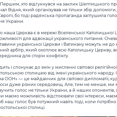
 Першим, хто відгукнувся на заклик Шептицького п
ал Відня, який організував не тільки збір допомоги
Європі, бо тоді радянська пропаганда заглушила голо
я України.
що наша Церква є в мережі Вселенської Католицької 
ожливості для адвокації українського питання. Очев
бставини української Церкви і Ватикану можуть не до 
ний арбітр, який охоплює всю Католицьку Церкву, вс
редника для сторін конфлікту.
ить і спонукає до змін у мисленні світової релігійної
тольською столицею від імені українського народу.
на ООН» — це майданчик для світової дипломатії, ку
олоси дуже різних середовищ. Але, тим не менше, ми
учить голос не тільки України, а й наших опонентів, з
 ми маємо можливість відстоювати свої інтереси, ма
об наш голос був потужний навіть тоді, коли потрібн
остольської столиці.