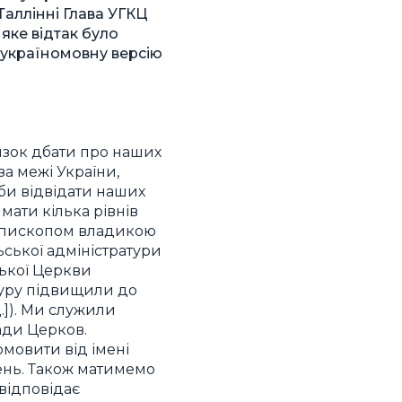
Таллінні Глава УГКЦ
 яке відтак було
 україномовну версію
язок дбати про наших
а межі України,
би відвідати наших
мати кілька рівнів
 єпископом владикою
ської адміністратури
цької Церкви
атуру підвищили до
д.]). Ми служили
ради Церков.
мовити від імені
вень. Також матимемо
 відповідає