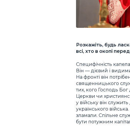
Розкажіть, будь ласк
всі, хто в окопі пер
Специфічність капелан
Він — дієвий і видим
На фронті він потрібе
священницького служі
тих, кого Господь Бог
Церкви чи християнсь
у війську він служить
українського війська
зламали. Спільне служ
бути потужним капіта