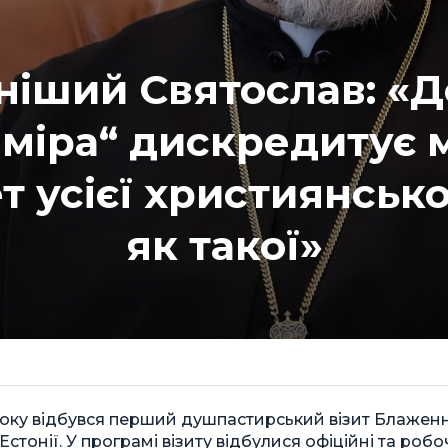
іший Святослав: «
 міра“ дискредитує
т усієї християнськ
як такої»
року відбувся перший душпастирський візит Блаженн
Естонії. У програмі візиту відбулися офіційні та робоч