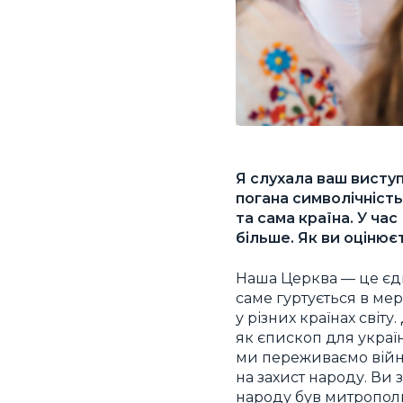
Я слухала ваш висту
погана символічність
та сама країна. У ча
більше. Як ви оцінює
Наша Церква — це єди
саме гуртується в мер
у різних країнах світ
як єпископ для україн
ми переживаємо війну,
на захист народу. Ви 
народу був митропол