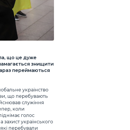
ла, що це дуже
і намагається знищити
 Зараз переймаються
лобальне українство
кви, що перебувають
дійснював служіння
епер, коли
піднімає голос
на захист українського
 які перебували