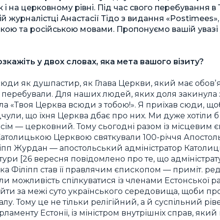
 і на церковному рівні. Під час свого перебування в 
ій журналістці Анастасії Тідо з видання «Postimees»,
кою та російською мовами. Пропонуємо вашій увазі
кажіть у двох словах, яка мета вашого візиту?
юди як душпастир, як Глава Церкви, який має обовʼ
 перебували. Для наших людей, яких доля закинула з
а «Твоя Церква всюди з тобою!». Я приїхав сюди, що
ули, що їхня Церква дбає про них. Ми дуже хотіли б 
сім — церковний. Тому сьогодні разом із місцевим
Католицькою Церквою святкували 100-річчя Апостоль
іліпп Журдан — апостольський адміністратор Католи
атури [26 вересня повідомлено про те, що адміністр
дика Філіпп став її правлячим єпископом — приміт. ре
али можливість спілкуватися із членами Естонської 
ти за межі суто українського середовища, щоби про
лу. Тому це не тільки релігійний, а й суспільний рі
арламенту Естонії, із міністром внутрішніх справ, який