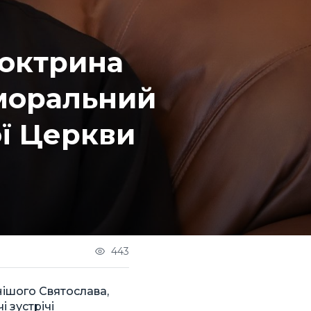
Доктрина
 моральний
ої Церкви
443
ішого Святослава,
і зустрічі