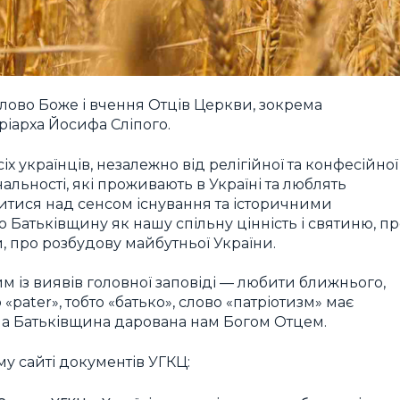
лово Боже і вчення Отців Церкви, зокрема
іарха Йосифа Сліпого.
х українців, незалежно від релігійної та конфесійної
альності, які проживають в Україні та люблять
литися над сенсом існування та історичними
Батьківщину як нашу спільну цінність і святиню, пр
и, про розбудову майбутньої України.
м із виявів головної заповіді — любити ближнього,
«pater», тобто «батько», слово «патріотизм» має
на Батьківщина дарована нам Богом Отцем.
у сайті документів УГКЦ: