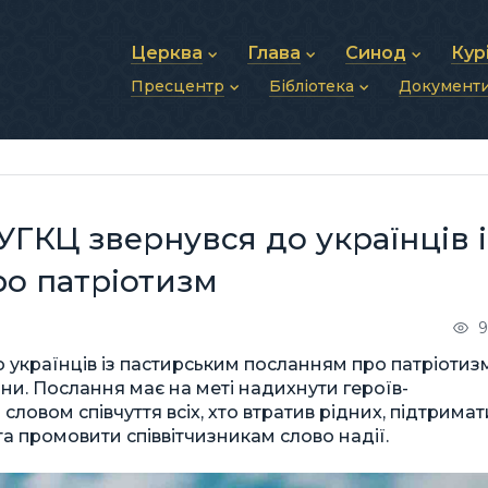
Церква
Глава
Синод
Кур
Пресцентр
Бібліотека
Документ
Про УГКЦ
Блаженніший Святослав
Синод Єпископів
Душп
Історія УГКЦ
Біографія
Архиєрейський Си
Фіна
Новини
Святе Письмо
Структура УГКЦ
Фотографії
Митрополичі Сино
Зв’яз
Анонси
Богослужіння
Майбутнє УГКЦ
Щоденні відеозвернення
Єпископи
Адмі
Публікації
Молитви
Інші 
Історії
Подкасти
ГКЦ звернувся до українців і
Фото та відео
Архів новин (2013–2022)
о патріотизм
9
українців із пастирським посланням про патріотиз
ни. Послання має на меті надихнути героїв-
словом співчуття всіх, хто втратив рідних, підтримат
 та промовити співвітчизникам слово надії.