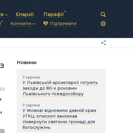
ія
Єпархії
Парафії
и
Контакти
Підтримати
астирська рада
нод
нсово-господарська діяльність
Загальна інформація
ди
ки та комунікації
Глава УГКЦ
ністративні питання
Синоди Єпископів
підрозділи
Трибунал
Патріарша курія
Новини
з
Єпархії та екзархати
7 серпня
У Львівській архиєпархії готують
заходи до 80-х роковин
01
Львівського псевдособору
м
7 серпня
У Жовкві відновили давній храм
и
УГКЦ: єпископ закликав
повернути святиню громаді для
богослужінь