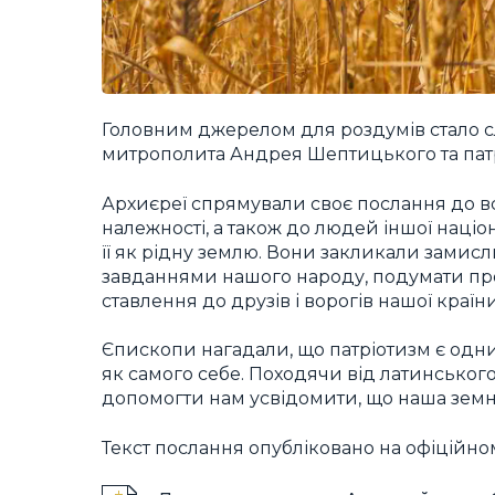
Головним джерелом для роздумів стало с
митрополита Андрея Шептицького та патр
Архиєреї спрямували своє послання до всі
належності, а також до людей іншої націон
її як рідну землю. Вони закликали замис
завданнями нашого народу, подумати про 
ставлення до друзів і ворогів нашої країн
Єпископи нагадали, що патріотизм є одни
як самого себе. Походячи від латинського 
допомогти нам усвідомити, що наша зем
Текст послання опубліковано на офіційном