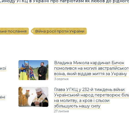
иноду УГКЦ в Україні про патріотизм як любов до рідног
ьке послання
Війна росії проти України
Владика Микола кардинал Бичок
кої
помолився на могилі австралійськог
воїна, який віддав життя за Україну
3 серпня
Глава УГКЦ у 232-й тиждень війни:
Український народ перетворює біл
їні
на молитву, а кров і сльози
збільшують нашу силу
27 липня