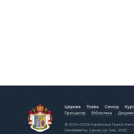
Церква
Глава
Синод
Кур
Пресцентр
Бібліотека
Докуме
© 2004–2026 Українська Греко-Като
Developed by
Cawas Ltd
. July, 2022.