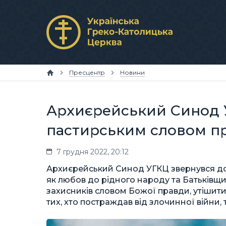
Пресцентр
Новини
Архиєрейський Синод У
пастирським словом пр
7 грудня 2022, 20:12
Архиєрейський Синод УГКЦ звернувся до 
як любов до рідного народу та Батьківщи
захисників словом Божої правди, утішити 
тих, хто постраждав від злочинної війни,