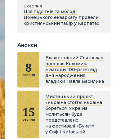
6 серпня
Для підлітків та молоді
Донецького екзархату провели
християнський табір у Карпатах
Анонси
Блаженніший Святослав
8
відвідає Коломию
з нагоди 100-річчя від
дня народження
серпня
владики Павла Василика
Мистецький проєкт
«Україна стоїть! Україна
15
бореться! Україна
молиться!» буде
представлено
серпня
на фестивалі «Букет»
у Софії Київській