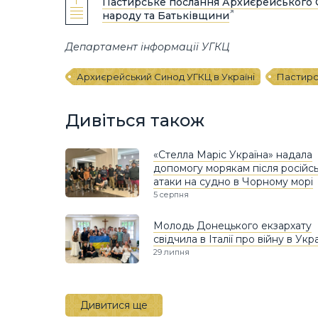
Пастирське послання Архиєрейського С
народу та Батьківщини
Департамент інформації УГКЦ
Архиєрейський Синод УГКЦ в Україні
Пастирс
Дивіться також
«Стелла Маріс Україна» надала
допомогу морякам після російсь
атаки на судно в Чорному морі
5 серпня
Молодь Донецького екзархату
свідчила в Італії про війну в Укра
29 липня
Дивитися ще