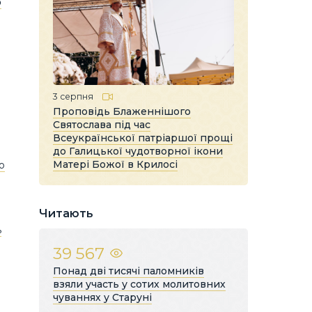
о
3 серпня
Проповідь Блаженнішого
Святослава під час
Всеукраїнської патріаршої прощі
до Галицької чудотворної ікони
Матері Божої в Крилосі
о
Читають
ь
39 567
Понад дві тисячі паломників
взяли участь у сотих молитовних
чуваннях у Старуні