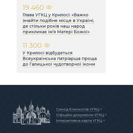
19 460
Глава УГКЦ у Крилосі: «Важко
знайти подібне місце в Україні,
де стільки років наш народ
прикликає ім’я Матері Божої»
11 300
У Крилосі відбудеться
Всеукраїнська патріарша проща
до Галицької чудотворної ікони
Синод Єпископів УГКЦ
Офіційні документи УГКЦ
Інтерактивна карта УГКЦ