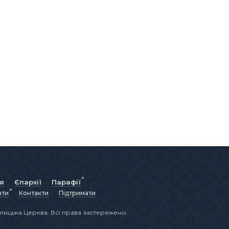
ія
Єпархії
Парафії
нти
Контакти
Підтримати
лицька Церква. Всі права застережено.