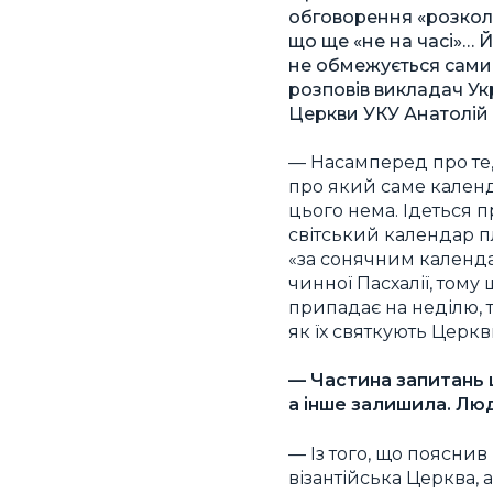
обговорення «розкол
що ще «не на часі»… 
не обмежується самим
розповів викладач Укр
Церкви УКУ Анатолій
— Насамперед про те,
про який саме календ
цього нема. Ідеться 
світський календар пл
«за сонячним календар
чинної Пасхалії, том
припадає на неділю, 
як їх святкують Церкви
— Частина запитань 
а інше залишила. Люд
— Із того, що пояснив
візантійська Церква, 