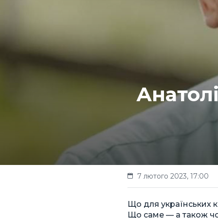
Анатол
7 лютого 2023, 17:00
Що для українських к
Що саме — а також чо