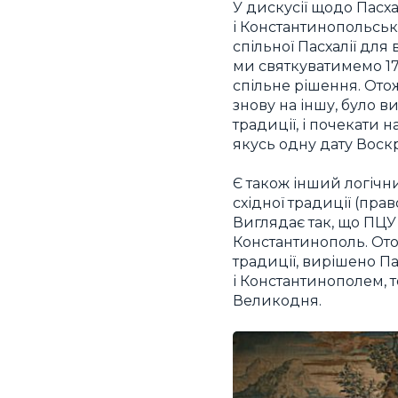
У дискусії щодо Пасха
і Константинопольськ
спільної Пасхалії для 
ми святкуватимемо 17
спільне рішення. Отож
знову на іншу, було в
традиції, і почекати 
якусь одну дату Воскр
Є також інший логічни
східної традиції (пра
Виглядає так, що ПЦУ
Константинополь. Ото
традиції, вирішено П
і Константинополем, 
Великодня.