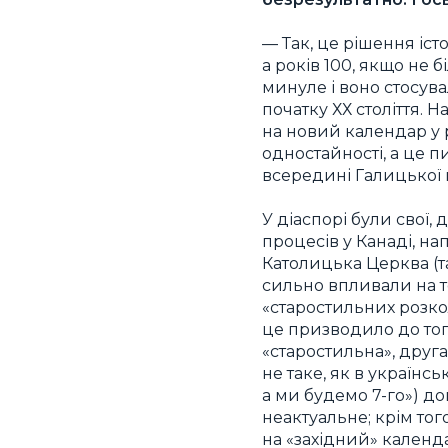
— Так, це рішення іст
а років 100, якщо не б
минуле і воно стосува
початку ХХ століття. 
на новий календар у р
одностайності, а це п
всередині Галицької 
У діаспорі були свої,
процесів у Канаді, на
Католицька Церква (т
сильно впливали на те
«старостильних розколі
це призводило до того
«старостильна», друг
не таке, як в українсь
а ми будемо 7-го») до
неактуальне; крім тог
на «західний» календ