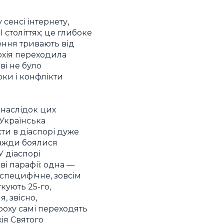
 сенсі інтернету,
I століттях; це глибоке
ення тривають від
архія переходила
ві не було
рки і конфлікти
Внаслідок цих
 Українська
ти в діаспорі дуже
завжди боялися
У діаспорі
і парафії: одна —
специфічне, зовсім
ткують 25-го,
, звісно,
троху самі переходять
ія Святого