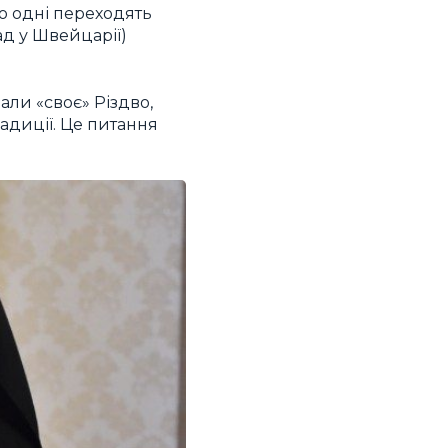
бо одні переходять
ад у Швейцарії)
али «своє» Різдво,
адиції. Це питання