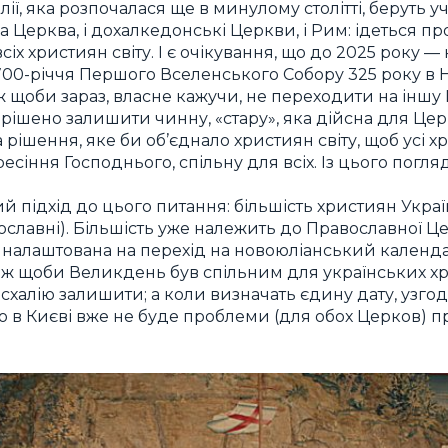
лії, яка розпочалася ще в минулому столітті, беруть у
а Церква, і дохалкедонські Церкви, і Рим: ідеться п
всіх християн світу. І є очікування, що до 2025 року —
00-річчя Першого Вселенського Собору 325 року в Ні
 щоби зараз, власне кажучи, не переходити на іншу П
ирішено залишити чинну, «стару», яка дійсна для Цер
на рішення, яке би об’єднало християн світу, щоб усі
есіння Господнього, спільну для всіх. Із цього погляд
й підхід до цього питання: більшість християн Украї
вославні). Більшість уже належить до Православної Ц
 налаштована на перехід на новоюліанський календа
ж щоби Великдень був спільним для українських хр
асхалію залишити; а коли визначать єдину дату, узг
то в Києві вже не буде проблеми (для обох Церков) п