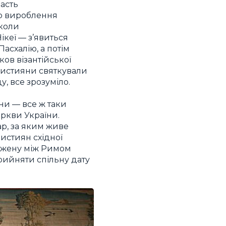
часть
ро вироблення
 коли
кеї — з’явиться
асхалію, а потім
ков візантійської
 християни святкували
у, все зрозуміло.
ни — все ж таки
еркви України.
р, за яким живе
истиян східної
оджену між Римом
рийняти спільну дату