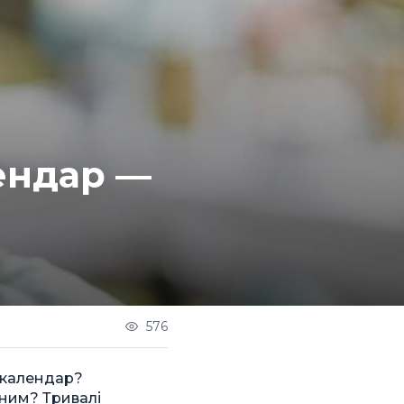
ендар —
576
й календар?
нним? Тривалі