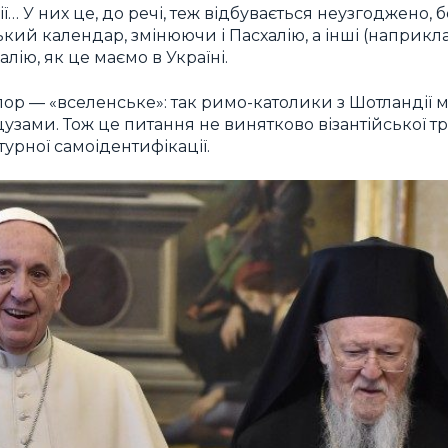
 У них це, до речі, теж відбувається неузгоджено, 
кий календар, змінюючи і Пасхалію, а інші (наприкл
лію, як це маємо в Україні.
пор — «вселенське»: так римо-католики з Шотландії м
узами. Тож це питання не винятково візантійської тр
урної самоідентифікації.