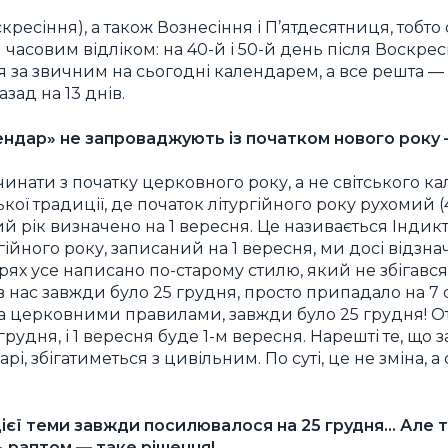
кресіння), а також Вознесіння і П’ятдесятниця, тобт
им часовим відліком: на 40-й і 50-й день після Воскре
я за звичним на сьогодні календарем, а все решта — 
зад на 13 днів.
ндар» не запроваджують із початком нового року —
инати з початку церковного року, а не світського к
кої традиції, де початок літургійного року рухомий (4
 рік визначено на 1 вересня. Це називається Індикт.
гійного року, записаний на 1 вересня, ми досі відзна
ях усе написано по-старому стилю, який не збігавс
в нас завжди було 25 грудня, просто припадало на 7 
за церковними правилами, завжди було 25 грудня! О
грудня, і 1 вересня буде 1-м вересня. Нарешті те, що 
і, збігатиметься з цивільним. По суті, це не зміна, а
цієї теми завжди посилювалося на 25 грудня… Але 
ь раптом — таке рішення!