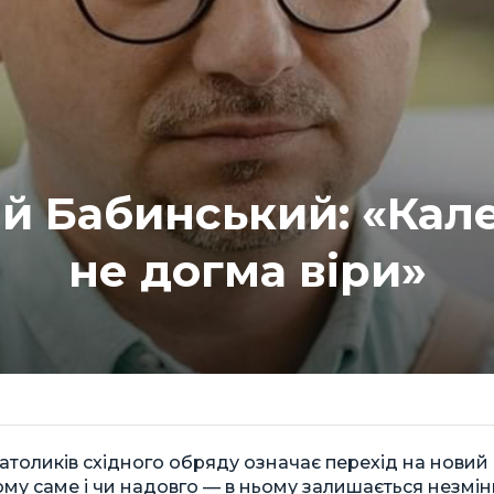
ій Бабинський: «Кал
не догма віри»
атоликів східного обряду означає перехід на нови
му саме і чи надовго — в ньому залишається незмі