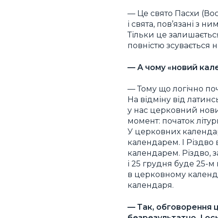
— Це свято Пасхи (Вос
і свята, пов’язані з н
Тільки це залишаєтьс
повністю зсувається на
— А чому «новий кале
— Тому що логічно поч
На відміну від латинсь
у нас церковний новий
момент: початок літур
У церковних календар
календарем. І Різдво 
календарем. Різдво, 
і 25 грудня буде 25-м 
в церковному календар
календаря.
— Так, обговорення 
безрезультатно. І ос