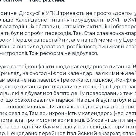
оричне. Дискусії в УГКЦ тривають не просто «довго», у
ільше. Календарне питання порушували і в XVI, і в XVI
лося тодішніх обставин, натомість активніші обговор
Навіть були спроби переходів. Так, Станіславівська єп
оки Першої світової війни, але на той момент у Церк
итання вносило додаткові розбіжності, виникали сва
митрополії. Тож реформа не відбулася.
 дуже гострі, конфлікти щодо календарного питання. 
приклад, на сьогодні є три календарі, за якими живе
ам вона не називається Греко-Католицькою). Конфлік
, як це питання розглядали в Україні, бо в Церкві 
в», які відбувалися багато де, і у православних теж. 
, що розколювалися парафії. На одній вулиці були дв
а — «новостильна». Питання календаря для діаспори 
ких реаліях. Там асинхронність у календарях («всі свя
помагала протистояти асиміляції. В Україні це питання
о, на сьогодні ми бачимо, що українські діаспори по
ар. Нещодавно перейшов Італійський екзархат, єпарх