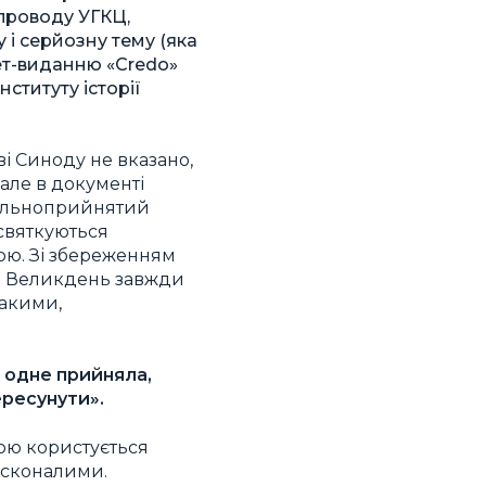
проводу УГКЦ,
 і серйозну тему (яка
ет-виданню «Credo»
ституту історії
і Синоду не вказано,
але в документі
агальноприйнятий
 святкуються
мою. Зі збереженням
, а Великдень завжди
такими,
 одне прийняла,
ересунути».
кою користується
досконалими.