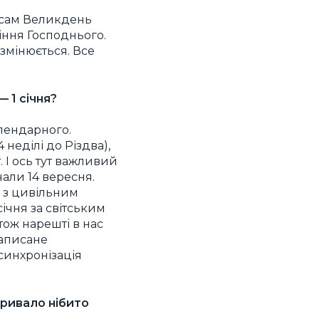
о сам Великдень
сіння Господнього.
змінюється. Все
 1 січня?
алендарного.
 неділі до Різдва),
 І ось тут важливий
чали 14 вересня.
я з цивільним
січня за світським
тож нарешті в нас
записане
 синхронізація
тривало нібито