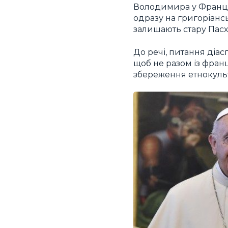
Володимира у Франції…
одразу на григоріансь
залишають стару Пасха
До речі, питання діас
щоб не разом із франц
збереження етнокульт