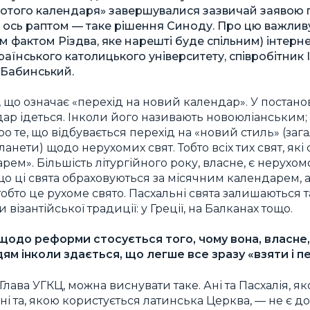
отого календаря» завершувалися зазвичай заявою 
Й ось раптом — таке рішення Синоду. Про цю важливу
 фактом Різдва, яке нарешті буде спільним) інтерн
аїнського католицького університету, співробітник Ін
 Бабинський.
 що означає «перехід на новий календар». У постанов
ар ідеться. Інколи його називають новоюліанським; 
про те, що відбувається перехід на «новий стиль» (з
анети) щодо нерухомих свят. Тобто всіх тих свят, які
ем». Більшість літургійного року, власне, є нерухо
у що ці свята обраховуються за місячним календарем
тобто це рухоме свято. Пасхальні свята залишаються 
 візантійської традиції: у Греції, на Балканах тощо.
щодо реформи стосується того, чому вона, власне,
ям інколи здається, що легше все зразу «взяти і п
 Глава УГКЦ, можна виснувати таке. Ані та Пасхалія, я
ані та, якою користується латинська Церква, — не є 