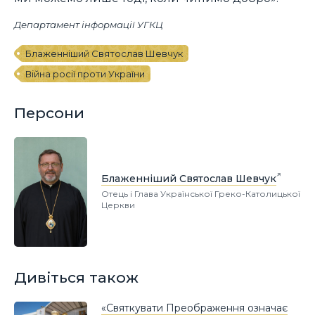
Департамент інформації УГКЦ
Блаженніший Святослав Шевчук
Війна росії проти України
Персони
Блаженніший Святослав Шевчук
Отець і Глава Української Греко-Католицької
Церкви
Дивіться також
«Святкувати Преображення означає