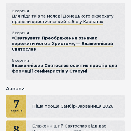
6 серпня
Для підлітків та молоді Донецького екзархату
провели християнський табір у Карпатах
6 серпня
«Святкувати Преображення означає
пережити його з Христом», — Блаженніший
Святослав
6 серпня
Блаженніший Святослав освятив простір для
формації семінаристів у Старуні
Анонси
7
Піша проща Самбір-Зарваниця 2026
серпня
8
Блаженніший Святослав відвідає