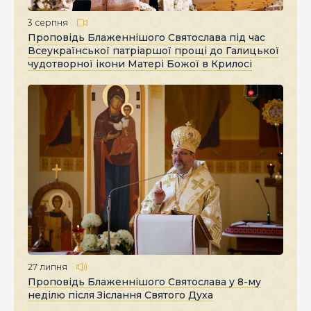
3 серпня
Проповідь Блаженнішого Святослава під час
Всеукраїнської патріаршої прощі до Галицької
чудотворної ікони Матері Божої в Крилосі
27 липня
Проповідь Блаженнішого Святослава у 8-му
неділю після Зіслання Святого Духа