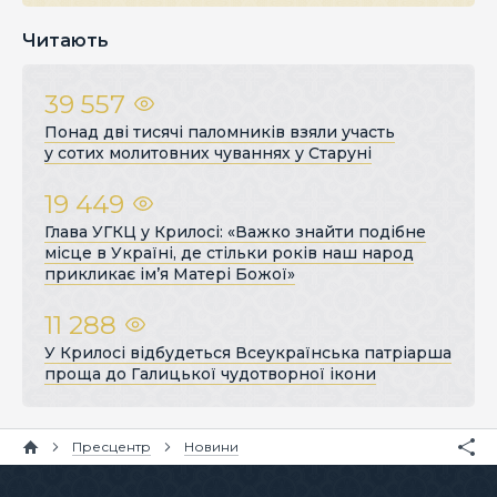
Читають
39 557
Понад дві тисячі паломників взяли участь
у сотих молитовних чуваннях у Старуні
19 449
Глава УГКЦ у Крилосі: «Важко знайти подібне
місце в Україні, де стільки років наш народ
прикликає ім’я Матері Божої»
11 288
У Крилосі відбудеться Всеукраїнська патріарша
проща до Галицької чудотворної ікони
Пресцентр
Новини