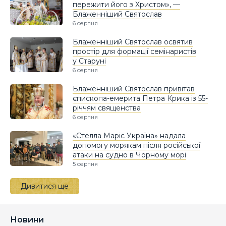
пережити його з Христом», —
Блаженніший Святослав
6 серпня
Блаженніший Святослав освятив
простір для формації семінаристів
у Старуні
6 серпня
Блаженніший Святослав привітав
єпископа-емерита Петра Крика із 55-
річчям священства
6 серпня
«Стелла Маріс Україна» надала
допомогу морякам після російської
атаки на судно в Чорному морі
5 серпня
Дивитися ще
Новини