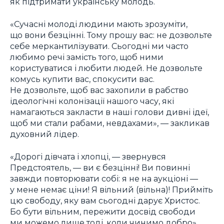
як підтримати українську молодь.
«Сучасні молоді людини мають зрозуміти,
що вони безцінні. Тому прошу вас: не дозвольте
себе меркантилізувати. Сьогодні ми часто
любимо речі замість того, щоб ними
користуватися і любити людей. Не дозвольте
комусь купити вас, спокусити вас.
Не дозвольте, щоб вас захопили в рабство
ідеологічні колонізації нашого часу, які
намагаються закласти в наші голови дивні ідеї,
щоб ми стали рабами, невдахами», — закликав
духовний лідер.
«Дорогі дівчата і хлопці, — звернувся
Предстоятель, — ви є безцінні! Ви повинні
завжди повторювати собі: я не на аукціоні —
у мене немає ціни! Я вільний (вільна)! Прийміть
цю свободу, яку вам сьогодні дарує Христос.
Бо бути вільним, пережити досвід свободи
ми можемо лише тоді, коли чинимо добро».