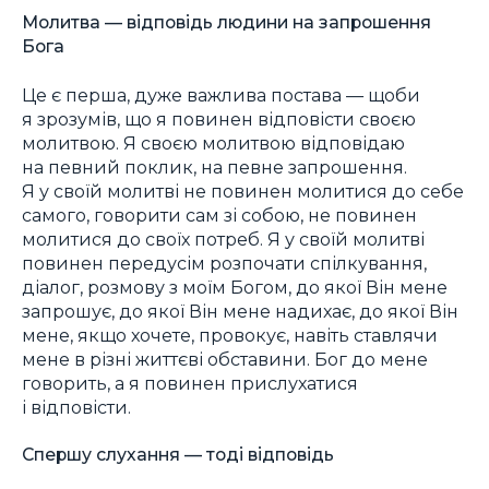
Молитва — відповідь людини на запрошення
Бога
Це є перша, дуже важлива постава — щоби
я зрозумів, що я повинен відповісти своєю
молитвою. Я своєю молитвою відповідаю
на певний поклик, на певне запрошення.
Я у своїй молитві не повинен молитися до себе
самого, говорити сам зі собою, не повинен
молитися до своїх потреб. Я у своїй молитві
повинен передусім розпочати спілкування,
діалог, розмову з моїм Богом, до якої Він мене
запрошує, до якої Він мене надихає, до якої Він
мене, якщо хочете, провокує, навіть ставлячи
мене в різні життєві обставини. Бог до мене
говорить, а я повинен прислухатися
і відповісти.
Спершу слухання — тоді відповідь