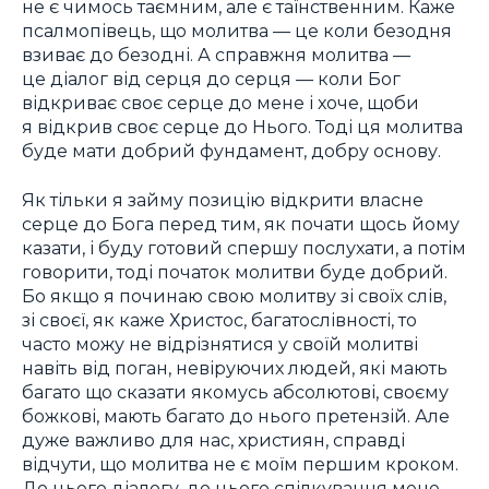
не є чимось таємним, але є таїнственним. Каже
псалмопівець, що молитва — це коли безодня
взиває до безодні. А справжня молитва —
це діалог від серця до серця — коли Бог
відкриває своє серце до мене і хоче, щоби
я відкрив своє серце до Нього. Тоді ця молитва
буде мати добрий фундамент, добру основу.
Як тільки я займу позицію відкрити власне
серце до Бога перед тим, як почати щось йому
казати, і буду готовий спершу послухати, а потім
говорити, тоді початок молитви буде добрий.
Бо якщо я починаю свою молитву зі своїх слів,
зі своєї, як каже Христос, багатослівності, то
часто можу не відрізнятися у своїй молитві
навіть від поган, невіруючих людей, які мають
багато що сказати якомусь абсолютові, своєму
божкові, мають багато до нього претензій. Але
дуже важливо для нас, християн, справді
відчути, що молитва не є моїм першим кроком.
До цього діалогу, до цього спілкування мене