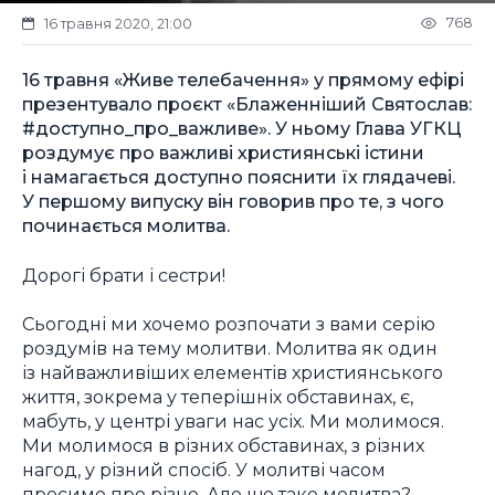
768
16 травня 2020, 21:00
16 травня «Живе телебачення» у прямому ефірі
презентувало проєкт «Блаженніший Святослав:
#доступно_про_важливе». У ньому Глава УГКЦ
роздумує про важливі християнські істини
і намагається доступно пояснити їх глядачеві.
У першому випуску він говорив про те, з чого
починається молитва.
Дорогі брати і сестри!
Сьогодні ми хочемо розпочати з вами серію
роздумів на тему молитви. Молитва як один
із найважливіших елементів християнського
життя, зокрема у теперішніх обставинах, є,
мабуть, у центрі уваги нас усіх. Ми молимося.
Ми молимося в різних обставинах, з різних
нагод, у різний спосіб. У молитві часом
просимо про різне. Але що таке молитва?