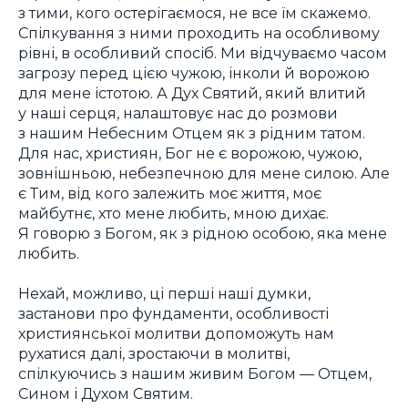
з тими, кого остерігаємося, не все їм скажемо.
Спілкування з ними проходить на особливому
рівні, в особливий спосіб. Ми відчуваємо часом
загрозу перед цією чужою, інколи й ворожою
для мене істотою. А Дух Святий, який влитий
у наші серця, налаштовує нас до розмови
з нашим Небесним Отцем як з рідним татом.
Для нас, християн, Бог не є ворожою, чужою,
зовнішньою, небезпечною для мене силою. Але
є Тим, від кого залежить моє життя, моє
майбутнє, хто мене любить, мною дихає.
Я говорю з Богом, як з рідною особою, яка мене
любить.
Нехай, можливо, ці перші наші думки,
застанови про фундаменти, особливості
християнської молитви допоможуть нам
рухатися далі, зростаючи в молитві,
спілкуючись з нашим живим Богом — Отцем,
Сином і Духом Святим.