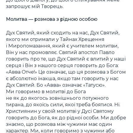
запрошує мій Творець.
Молитва — розмова з рідною особою
Дух Святий, який сходить на нас, Дух Святий,
якого ми отримали у Тайнах Хрещення
і Миропомазання, який є учителем молитви,
Він у нас промовляє. Святий апостол Павло
говорить про те, що Дух Святий є влитий у наші
серця і Він з нашого серця говорить до Бога:
«Авва Отче!» Це означає, що ця розмова з Богом
є абсолютно інакша, якщо там говорить у нас
Дух Святий. Бо «Авва» означає «Татусю».
Ми говоримо в молитві до Бога
не як до якогось зовнішнього потужного
тирана, до якоїсь сили, якої треба боятися. Ні.
Християнин у своїй молитві у Дусі Святому
говорить до Бога, як до рідної особи. Ми добре
знаємо, що розмова між чужими має один
характер. Ми, коли говоримо з чужими або