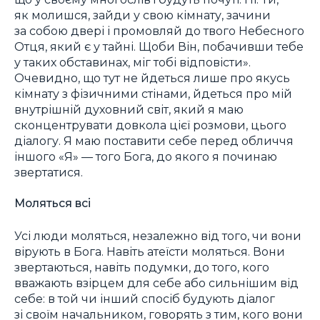
як молишся, зайди у свою кімнату, зачини
за собою двері і промовляй до твого Небесного
Отця, який є у тайні. Щоби Він, побачивши тебе
у таких обставинах, міг тобі відповісти».
Очевидно, що тут не йдеться лише про якусь
кімнату з фізичними стінами, йдеться про мій
внутрішній духовний світ, який я маю
сконцентрувати довкола цієї розмови, цього
діалогу. Я маю поставити себе перед обличчя
іншого «Я» — того Бога, до якого я починаю
звертатися.
Моляться всі
Усі люди моляться, незалежно від того, чи вони
вірують в Бога. Навіть атеїсти моляться. Вони
звертаються, навіть подумки, до того, кого
вважають взірцем для себе або сильнішим від
себе: в той чи інший спосіб будують діалог
зі своїм начальником, говорять з тим, кого вони