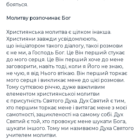
бояться.
Молитву розпочинає Бог
Християнська молитва є цілком інакша.
Християни завжди усвідомлюють,
що ініціатором такого діалогу, такої розмови
є не ми, а Господь Бог. Це Він перший стукає
до мого серця. Це Він перший хоче до мене
заговорити, навіть тоді, коли я Його не знаю,
не чую, я від Нього втікаю. Він перший торкає
мого серця і викликає мене до цієї розмови.
Тому суттєвою річчю, дуже важливим
елементом християнської молитви
є присутність Святого Духа. Дух Святий є тим,
хто першим торкає мене і витягає мене з моєї
самотності, зацикленості на самому собі. Дух
Святий є той, хто провокує мене шукати Бога,
шукати іншого. Тому ми називаємо Духа Святого
учителем молитви.