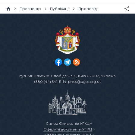
Пресцентр
Публікації
Проповіді
вул. Микільсько-Слобідська, 5
, Київ 02002, Україна
+380 (44) 541-11-14
,
press@ugcc.org.ua
Синод Єпископів УГКЦ
Офіційні документи УГКЦ
Інтерактивна карта УГКЦ