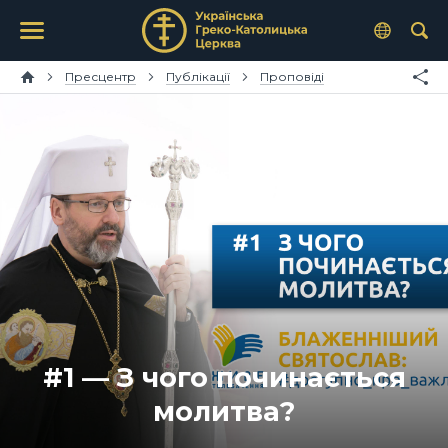
Пресцентр
Публікації
Проповіді
#1 — З чого починається
молитва?