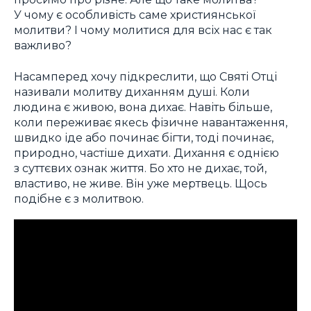
У чому є особливість саме християнської
молитви? І чому молитися для всіх нас є так
важливо?
Насамперед хочу підкреслити, що Святі Отці
називали молитву диханням душі. Коли
людина є живою, вона дихає. Навіть більше,
коли переживає якесь фізичне навантаження,
швидко іде або починає бігти, тоді починає,
природно, частіше дихати. Дихання є однією
з суттєвих ознак життя. Бо хто не дихає, той,
властиво, не живе. Він уже мертвець. Щось
подібне є з молитвою.