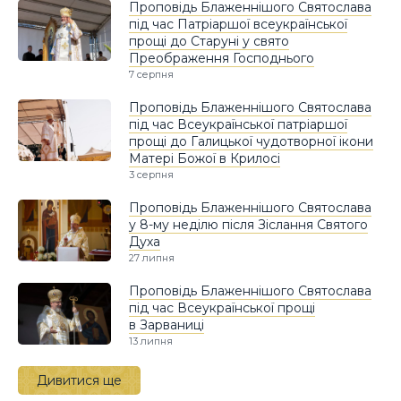
Проповідь Блаженнішого Святослава
під час Патріаршої всеукраїнської
прощі до Старуні у свято
Преображення Господнього
7 серпня
Проповідь Блаженнішого Святослава
під час Всеукраїнської патріаршої
прощі до Галицької чудотворної ікони
Матері Божої в Крилосі
3 серпня
Проповідь Блаженнішого Святослава
у 8-му неділю після Зіслання Святого
Духа
27 липня
Проповідь Блаженнішого Святослава
під час Всеукраїнської прощі
в Зарваниці
13 липня
Дивитися ще