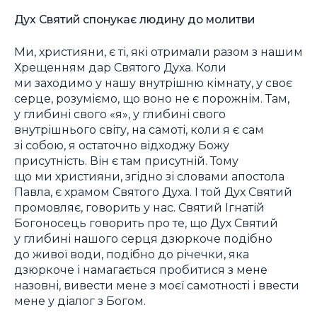
Дух Святий спонукає людину до молитви
Ми, християни, є ті, які отримали разом з нашим
Хрещенням дар Святого Духа. Коли
ми заходимо у нашу внутрішню кімнату, у своє
серце, розуміємо, що воно не є порожнім. Там,
у глибині свого «я», у глибині свого
внутрішнього світу, на самоті, коли я є сам
зі собою, я остаточно відходжу Божу
присутність. Він є там присутній. Тому
що ми християни, згідно зі словами апостола
Павла, є храмом Святого Духа. І той Дух Святий
промовляє, говорить у нас. Святий Ігнатій
Богоносець говорить про те, що Дух Святий
у глибині нашого серця дзюркоче подібно
до живої води, подібно до річечки, яка
дзюркоче і намагається пробитися з мене
назовні, вивести мене з моєї самотності і ввести
мене у діалог з Богом.