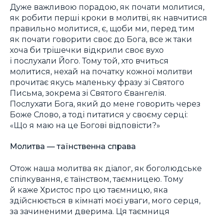
Дуже важливою порадою, як почати молитися,
як робити перші кроки в молитві, як навчитися
правильно молитися, є, щоби ми, перед тим
як почати говорити своє до Бога, все ж таки
хоча би трішечки відкрили своє вухо
і послухали Його. Тому той, хто вчиться
молитися, нехай на початку кожної молитви
прочитає якусь маленьку фразу зі Святого
Письма, зокрема зі Святого Євангелія.
Послухати Бога, який до мене говорить через
Боже Слово, а тоді питатися у своєму серці:
«Що я маю на це Богові відповісти?»
Молитва — таїнственна справа
Отож наша молитва як діалог, як боголюдське
спілкування, є таїнством, таємницею. Тому
й каже Христос про цю таємницю, яка
здійснюється в кімнаті моєї уваги, мого серця,
за зачиненими дверима. Ця таємниця