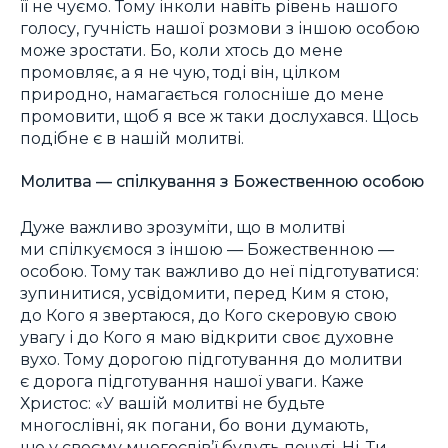
її не чуємо. Тому інколи навіть рівень нашого
голосу, гучність нашої розмови з іншою особою
може зростати. Бо, коли хтось до мене
промовляє, а я не чую, тоді він, цілком
природно, намагається голосніше до мене
промовити, щоб я все ж таки дослухався. Щось
подібне є в нашій молитві.
Молитва — спілкування з Божественною особою
Дуже важливо зрозуміти, що в молитві
ми спілкуємося з іншою — Божественною —
особою. Тому так важливо до неї підготуватися:
зупинитися, усвідомити, перед Ким я стою,
до Кого я звертаюся, до Кого скеровую свою
увагу і до Кого я маю відкрити своє духовне
вухо. Тому дорогою підготування до молитви
є дорога підготування нашої уваги. Каже
Христос: «У вашій молитві не будьте
многослівні, як погани, бо вони думають,
що у своєму многослів’ї будуть почуті. Ні. Ти,