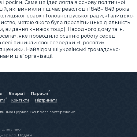
 і росіян. Саме ця ідея лягла в основу політичної
й, які виникли під час революції 1848–1849 років
олицької ієрархії: Головної руської ради, «Галицько-
ариство, метою якого була просвітницька діяльність
, видання книжок тощо), Народного дому та ін.
освіта», яке проводило освітню роботу серед
та селі виникли свої осередки «Просвіти»
вященики. Найвідоміші українські громадсько-
нами цієї організації.
ія
Єпархії
Парафії
нти
Контакти
Підтримати
лицька Церква. Всі права застережено.
аполегливо
 джерело.
Подати