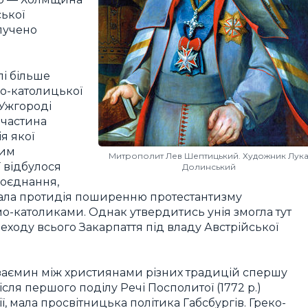
ької
илучено
лі більше
о-католицької
 Ужгороді
 частина
я якої
ким
Митрополит Лев Шептицький. Художник Лук
 відбулося
Долинський
поєднання,
грала протидія поширенню протестантизму
мо-католиками. Однак утвердитись унія змогла тут
реходу всього Закарпаття під владу Австрійської
заємин між християнами різних традицій спершу
після першого поділу Речі Посполитої (1772 р.)
, мала просвітницька політика Габсбургів. Греко-