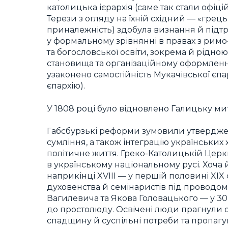
католицька ієрархія (саме так стали офіц
Терези з огляду на їхній східний — «гре
приналежність) здобула визнання й підт
у формальному зрівнянні в правах з римо-
та богословської освіти, зокрема й рідно
становища та організаційному оформленні
узаконено самостійність Мукачівської єпар
єпархію).
У 1808 році було відновлено Галицьку мит
Габсбурзькі реформи зумовили утвердже
сумління, а також інтеграцію українських
політичне життя. Греко-Католицькій Церк
в українському національному русі. Хоча
наприкінці XVIII — у першій половині XIX 
духовенства й семінаристів під проводом
Вагилевича та Якова Головацького — у 30-
до простолюду. Освічені люди прагнули 
спадщину й суспільні потреби та пропагу