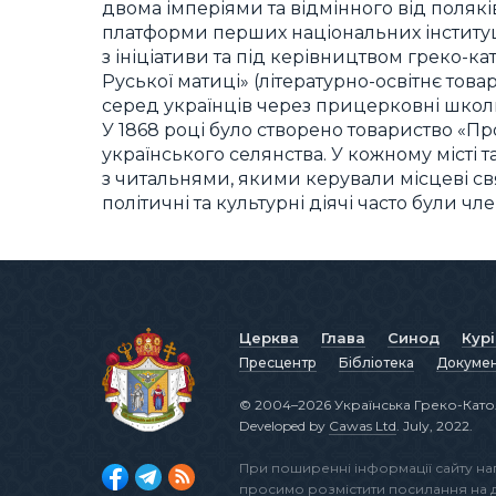
двома імперіями та відмінного від поляків
платформи перших національних інституці
з ініціативи та під керівництвом греко-кат
Руської матиці» (літературно-освітнє тов
серед українців через прицерковні школи
У 1868 році було створено товариство «Пр
українського селянства. У кожному місті 
з читальнями, якими керували місцеві с
політичні та культурні діячі часто були чле
Церква
Глава
Синод
Кур
Пресцентр
Бібліотека
Докуме
© 2004–2026 Українська Греко-Като
Developed by
Cawas Ltd
. July, 2022.
При поширенні інформації сайту н
просимо розмістити посилання на