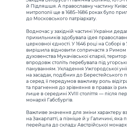
й Підляшшя. А православну частину Київс
митрополії ще в 1685–1686 роках було пр
до Московського патріархату.
Водночас у західній частині України деда
прихильників здобувала ідея православн
церковної єдності. У 1646 році на Соборі в
вирішила відновити сопричастя з Римом
духовенства Мукачівської єпархії, територі
впродовж століть перебувала під угорсь
пануванням. Укладення Ужгородської унії
на засадах, подібних до Берестейського 
а серед її передумов важливу роль віді
та прагнення до зрівняння в правах із ри
лише в середині XVIII століття — після пе
монархії Габсбургів.
Важливе значення для зміни характеру в
на Закарпатті, а пізніше й у Галичині, яка 
перейшла до складу Австрійської монархії