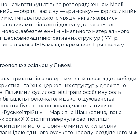
ійно називати «уніатів» за розпорядженням Марії
цький» — обряд і західну — «римську» — юрисдикційн
римку імператорського уряду, які виявлялися
католиками, відкритті доступу до загальної
ю мовою, забезпеченні мінімального матеріального
 церковно-адміністративних структур (1771 р.
хії, від якої в 1818-му відокремлено Пряшівську
рополію з осідком у Львові.
ння принципів віротерпимості й поваги до свободи
 християн та їхніх церковних структур у державно-
ві Галичини судилося відіграти особливу роль
 й більшість греко-католицького духовенства
століття була сполонізована, частина нижчого
 «Руської трійці» — Маркіяна Шашкевича, Івана
х роках XIX століття звернула свої погляди
осмислити його історичне минуле, культурну
вали ідею єдиного руського народу, розділеного мі