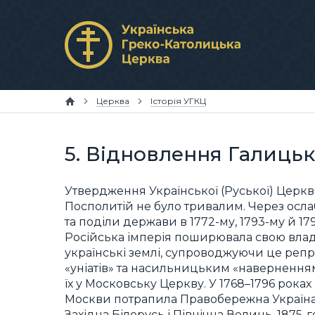
Церква
Історія УГКЦ
5. Відновлення Галицько
Утвердження Української (Руської) Церкв
Посполитій не було тривалим. Через осл
та поділи держави в 1772-му, 1793-му й 17
Російська імперія поширювала свою влад
українські землі, супроводжуючи це реп
«уніатів» та насильницьким «навернення
їх у Московську Церкву. У 1768–1796 роках
Москви потрапила Правобережна Україна,
Західна Білорусь і Північна Волинь, 1875