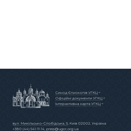
Синод Єпископів УГКЦ
Офіційні документи УГКЦ
Інтерактивна карта УГКЦ
вул. Микільсько-Слобідська, 5
, Київ 02002, Україна
+380 (44) 541-11-14
,
press@ugcc.org.ua