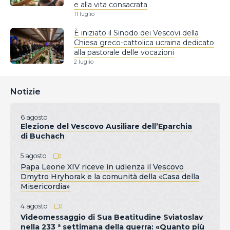
e alla vita consacrata
11 luglio
È iniziato il Sinodo dei Vescovi della
Chiesa greco-cattolica ucraina dedicato
alla pastorale delle vocazioni
2 luglio
Notizie
6 agosto
Elezione del Vescovo Ausiliare dell’Eparchia
di Buchach
5 agosto
Papa Leone XIV riceve in udienza il Vescovo
Dmytro Hryhorak e la comunità della «Casa della
Misericordia»
4 agosto
Videomessaggio di Sua Beatitudine Sviatoslav
nella 233 ª settimana della guerra: «Quanto più