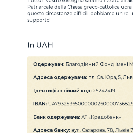
Tutto il vostro sostegno sarà indirizzato all’a
Patriarcale della Chiesa greco-cattolica ucrain
queste circostanze difficili, dobbiamo unire i 
supporto!
In UAH
Одержувач:
Благодійний Фонд імені 
Адреса одержувача:
пл. Св. Юра, 5, Ль
Ідентифікаційний код:
25242419
IBAN:
UA7932536500000026000073682
Банк одержувача:
АТ «Кредобанк»
Адреса банку:
вул. Сахарова, 78, Львів 