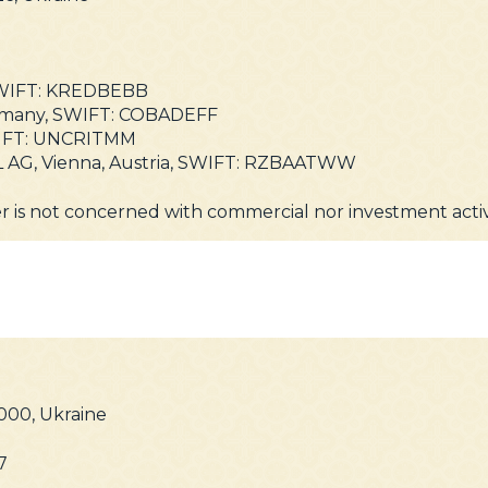
 SWIFT: KREDBEBB
many, SWIFT: COBADEFF
 SWIFT: UNCRITMM
AG, Vienna, Austria, SWIFT: RZBAATWW
r is not concerned with commercial nor investment activi
9000, Ukraine
7