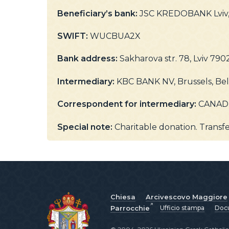
Beneficiary’s bank:
JSC KREDOBANK Lviv,
SWIFT:
WUCBUA2X
Bank address:
Sakharova str. 78, Lviv 790
Intermediary:
KBC BANK NV, Brussels, B
Correspondent for intermediary:
CANADI
Special note:
Charitable donation. Transfe
Chiesa
Arcivescovo Maggiore
Parrocchie
Ufficio stampa
Docu