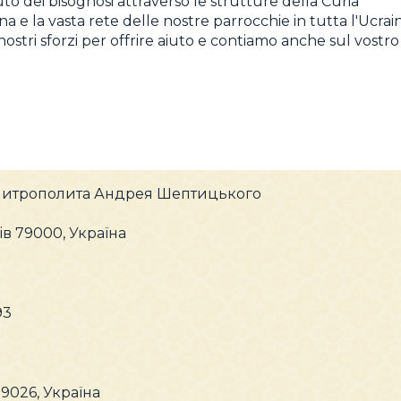
iuto dei bisognosi attraverso le strutture della Curia
a e la vasta rete delle nostre parrocchie in tutta l'Ucrain
nostri sforzi per offrire aiuto e contiamo anche sul vostro
Митрополита Андрея Шептицького
вів 79000, Україна
93
79026, Україна