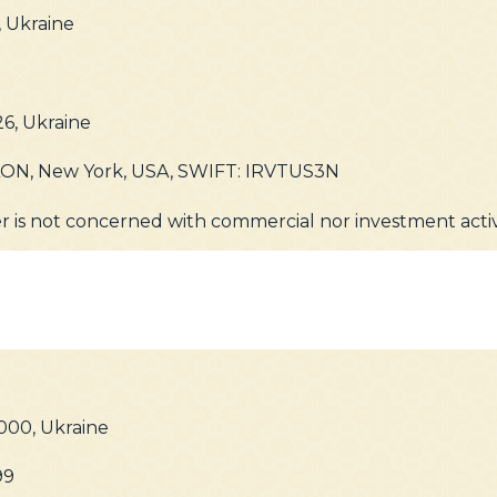
 Ukraine
26, Ukraine
, New York, USA, SWIFT: IRVTUS3N
r is not concerned with commercial nor investment activi
9000, Ukraine
99