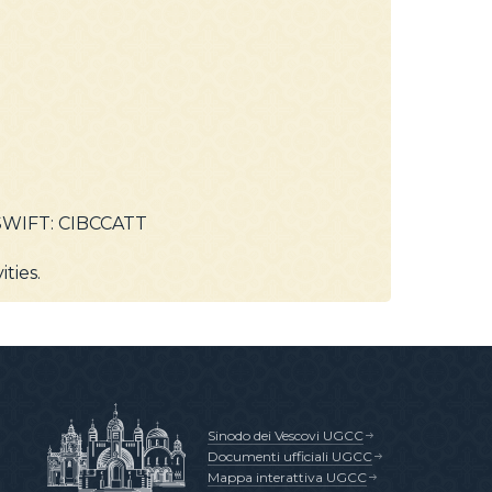
SWIFT: CIBCCATT
ties.
Sinodo dei Vescovi UGCC
Documenti ufficiali UGCC
Mappa interattiva UGCC