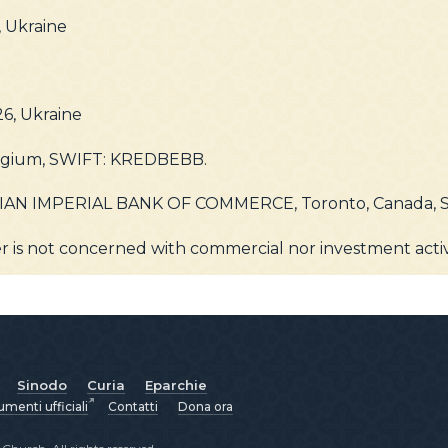
 Ukraine
26, Ukraine
elgium, SWIFT: KREDBEBB.
AN IMPERIAL BANK OF COMMERCE, Toronto, Canada, 
r is not concerned with commercial nor investment activi
Sinodo
Curia
Eparchie
menti ufficiali
Contatti
Dona ora