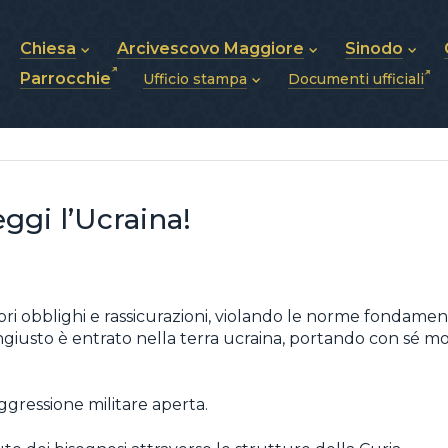
Chiesa
Arcivescovo Maggiore
Sinodo
Parrocchie
Ufficio stampa
Documenti ufficiali
Chi siamo
Sua Beatitudine Sviatoslav
Sinodo dei Ves
Storia della Chiesa
Biografia
Vescovi
Notizie
Struttura della Chiesa
Stemma
Annunci
Futuro della Chiesa
Pubblicazioni
Foto e Video
Chiesa in Ucraina
ggi l’Ucraina!
ri obblighi e rassicurazioni, violando le norme fondamen
ngiusto è entrato nella terra ucraina, portando con sé m
ggressione militare aperta.