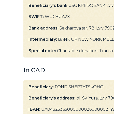
Beneficiary’s bank:
JSC KREDOBANK Lviv,
SWIFT:
WUCBUA2X
Bank address:
Sakharova str. 78, Lviv 790
Intermediary:
BANK OF NEW YORK MELLON
Special note:
Charitable donation. Transfe
In CAD
Beneficiary:
FOND SHEPTYTSKOHO
Beneficiary’s address:
pl. Sv. Yura, Lviv 7
IBAN:
UA0432536500000002600800214