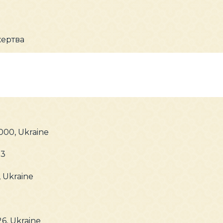
жертва
9000, Ukraine
93
 Ukraine
26, Ukraine