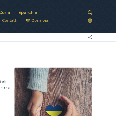
Curia
Eparchie
Contatti
Dona ora
covi
tali
orte e