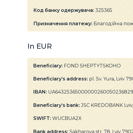
Код банку одержувача:
325365
Призначення платежу:
Благодійна по
In EUR
Beneficiary:
FOND SHEPTYTSKOHO
Beneficiary’s address:
pl. Sv. Yura, Lviv 7
IBAN:
UA6432536500000026005023682
Beneficiary’s bank:
JSC KREDOBANK Lviv,
SWIFT:
WUCBUA2X
Bank address:
Sakharova str. 78, Lviv 790