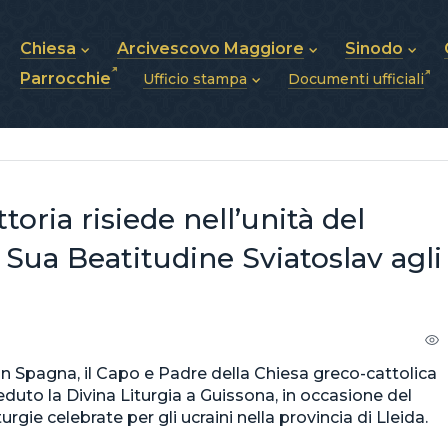
Chiesa
Arcivescovo Maggiore
Sinodo
Parrocchie
Ufficio stampa
Documenti ufficiali
Chi siamo
Sua Beatitudine Sviatoslav
Sinodo dei Ves
Storia della Chiesa
Biografia
Vescovi
Notizie
Struttura della Chiesa
Stemma
Annunci
Futuro della Chiesa
Pubblicazioni
Foto e Video
Chiesa in Ucraina
toria risiede nell’unità del
 Sua Beatitudine Sviatoslav agli
e in Spagna, il Capo e Padre della Chiesa greco-cattolica
eduto la Divina Liturgia a Guissona, in occasione del
gie celebrate per gli ucraini nella provincia di Lleida.