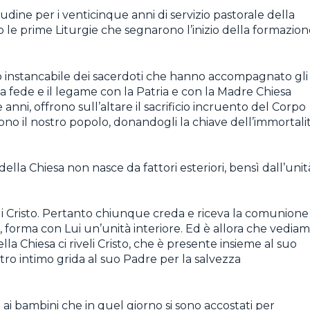
udine per i venticinque anni di servizio pastorale della
do le prime Liturgie che segnarono l’inizio della formazio
ro instancabile dei sacerdoti che hanno accompagnato gli
 la fede e il legame con la Patria e con la Madre Chiesa
 anni, offrono sull’altare il sacrificio incruento del Corpo
no il nostro popolo, donandogli la chiave dell’immortali
lla Chiesa non nasce da fattori esteriori, bensì dall’unit
 di Cristo. Pertanto chiunque creda e riceva la comunione
 forma con Lui un’unità interiore. Ed è allora che vedia
la Chiesa ci riveli Cristo, che è presente insieme al suo
stro intimo grida al suo Padre per la salvezza
e ai bambini che in quel giorno si sono accostati per