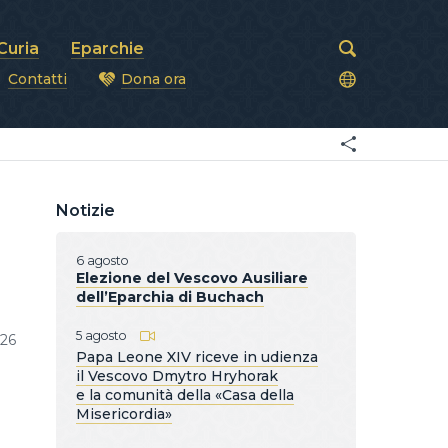
Curia
Eparchie
Contatti
Dona ora
covi
Notizie
6 agosto
Elezione del Vescovo Ausiliare
dell’Eparchia di Buchach
5 agosto
26
Papa Leone XIV riceve in udienza
il Vescovo Dmytro Hryhorak
e la comunità della «Casa della
Misericordia»