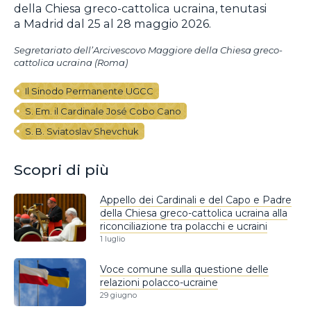
della Chiesa greco-cattolica ucraina, tenutasi
a Madrid dal 25 al 28 maggio 2026.
Segretariato dell’Arcivescovo Maggiore della Chiesa greco-
cattolica ucraina (Roma)
Il Sinodo Permanente UGCC
S. Em. il Cardinale José Cobo Cano
S. B. Sviatoslav Shevchuk
Scopri di più
Appello dei Cardinali e del Capo e Padre
della Chiesa greco-cattolica ucraina alla
riconciliazione tra polacchi e ucraini
1 luglio
Voce comune sulla questione delle
relazioni polacco-ucraine
29 giugno