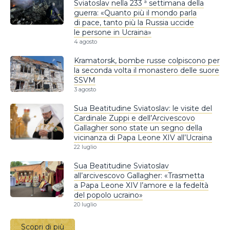
Sviatoslav nella 233 ª settimana della
guerra: «Quanto più il mondo parla
di pace, tanto più la Russia uccide
le persone in Ucraina»
4 agosto
Kramatorsk, bombe russe colpiscono per
la seconda volta il monastero delle suore
SSVM
3 agosto
Sua Beatitudine Sviatoslav: le visite del
Cardinale Zuppi e dell’Arcivescovo
Gallagher sono state un segno della
vicinanza di Papa Leone XIV all’Ucraina
22 luglio
Sua Beatitudine Sviatoslav
all’arcivescovo Gallagher: «Trasmetta
a Papa Leone XIV l’amore e la fedeltà
del popolo ucraino»
20 luglio
Scopri di più