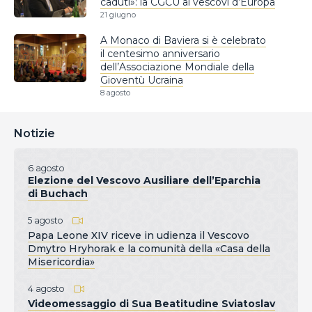
caduti»: la CGCU ai vescovi d’Europa
21 giugno
A Monaco di Baviera si è celebrato
il centesimo anniversario
dell’Associazione Mondiale della
Gioventù Ucraina
8 agosto
Notizie
6 agosto
Elezione del Vescovo Ausiliare dell’Eparchia
di Buchach
5 agosto
Papa Leone XIV riceve in udienza il Vescovo
Dmytro Hryhorak e la comunità della «Casa della
Misericordia»
4 agosto
Videomessaggio di Sua Beatitudine Sviatoslav