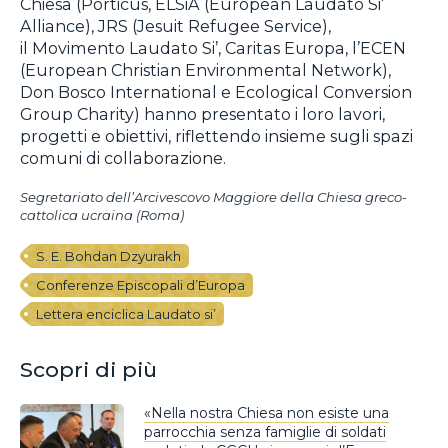
Chiesa (Porticus, ELSiA (European Laudato Si’
Alliance), JRS (Jesuit Refugee Service),
il Movimento Laudato Si’, Caritas Europa, l’ECEN
(European Christian Environmental Network),
Don Bosco International e Ecological Conversion
Group Charity) hanno presentato i loro lavori,
progetti e obiettivi, riflettendo insieme sugli spazi
comuni di collaborazione.
Segretariato dell’Arcivescovo Maggiore della Chiesa greco-
cattolica ucraina (Roma)
S. E. Bohdan Dzyurakh
Conferenze Episcopali d’Europa
Lettera enciclica Laudato si’
Scopri di più
«Nella nostra Chiesa non esiste una
parrocchia senza famiglie di soldati