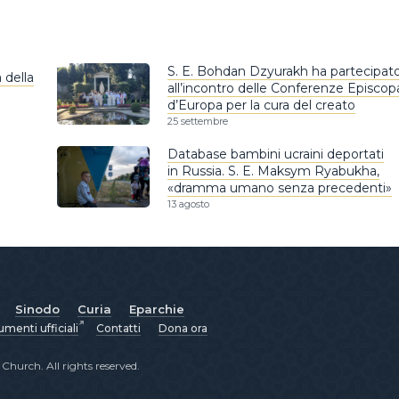
S. E. Bohdan Dzyurakh ha partecipat
 della
all’incontro delle Conferenze Episcopa
d’Europa per la cura del creato
25 settembre
Database bambini ucraini deportati
in Russia. S. E. Maksym Ryabukha,
«dramma umano senza precedenti»
13 agosto
Sinodo
Curia
Eparchie
menti ufficiali
Contatti
Dona ora
hurch. All rights reserved.