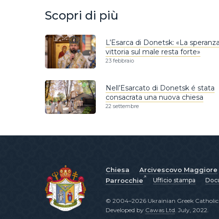
Scopri di più
L’Esarca di Donetsk: «La speranza
vittoria sul male resta forte»
23 febbraio
Nell’Esarcato di Donetsk é stata
consacrata una nuova chiesa
22 settembre
Chiesa
Arcivescovo Maggiore
Parrocchie
Ufficio stampa
Docu
© 2004–2026 Ukrainian Greek Catholic C
Developed by
Cawas Ltd
. July, 2022.