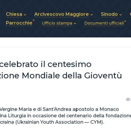
Chiesa
Arcivescovo Maggiore
Sinodo
Parrocchie
Ufficio stampa
Documenti ufficiali
Chi siamo
Sua Beatitudine Sviatoslav
Sinodo dei Ves
Storia della Chiesa
Biografia
Vescovi
Notizie
Struttura della Chiesa
Stemma
Annunci
Futuro della Chiesa
Pubblicazioni
Foto e Video
Chiesa in Ucraina
celebrato il centesimo
azione Mondiale della Gioventù
ta Vergine Maria e di Sant’Andrea apostolo a Monaco
vina Liturgia in occasione del centenario della fondazion
craina (Ukrainian Youth Association — CYM).