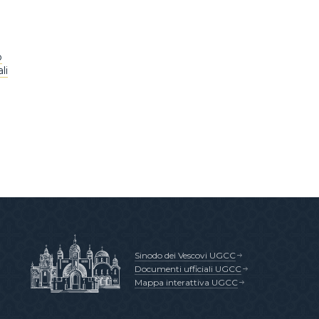
o
li
Sinodo dei Vescovi UGCC
Documenti ufficiali UGCC
Mappa interattiva UGCC