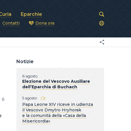
Curia
Eparchie
Contatti
Dona ora
covi
Notizie
6 agosto
Elezione del Vescovo Ausiliare
dell’Eparchia di Buchach
5 agosto
8
Papa Leone XIV riceve in udienza
il Vescovo Dmytro Hryhorak
e
e la comunità della «Casa della
Misericordia»