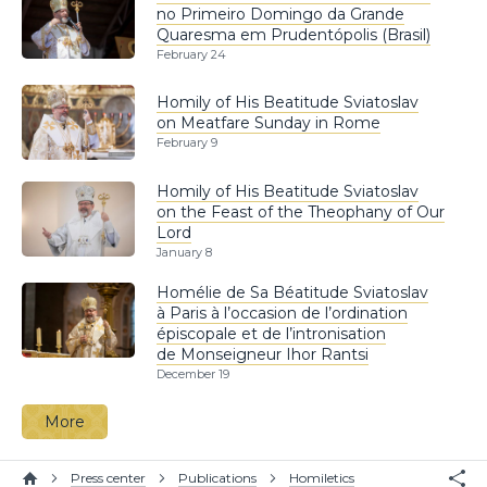
no Primeiro Domingo da Grande
Quaresma em Prudentópolis (Brasil)
February 24
Homily of His Beatitude Sviatoslav
on Meatfare Sunday in Rome
February 9
Homily of His Beatitude Sviatoslav
on the Feast of the Theophany of Our
Lord
January 8
Homélie de Sa Béatitude Sviatoslav
à Paris à l’occasion de l’ordination
épiscopale et de l’intronisation
de Monseigneur Ihor Rantsi
December 19
More
Press center
Publications
Homiletics