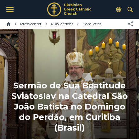
Press center
Publications
Homiletics
Sermão de Sua Beatitude
Sviatoslav na Catedral São
João Batista no Domingo
do Perdão, em Curitiba
(Brasil)