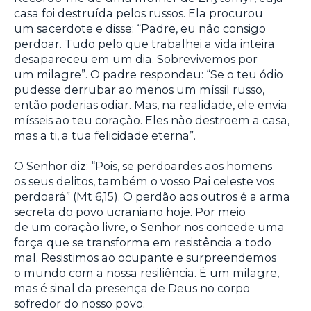
casa foi destruída pelos russos. Ela procurou
um sacerdote e disse: “Padre, eu não consigo
perdoar. Tudo pelo que trabalhei a vida inteira
desapareceu em um dia. Sobrevivemos por
um milagre”. O padre respondeu: “Se o teu ódio
pudesse derrubar ao menos um míssil russo,
então poderias odiar. Mas, na realidade, ele envia
mísseis ao teu coração. Eles não destroem a casa,
mas a ti, a tua felicidade eterna”.
O Senhor diz: “Pois, se perdoardes aos homens
os seus delitos, também o vosso Pai celeste vos
perdoará” (Mt 6,15). O perdão aos outros é a arma
secreta do povo ucraniano hoje. Por meio
de um coração livre, o Senhor nos concede uma
força que se transforma em resistência a todo
mal. Resistimos ao ocupante e surpreendemos
o mundo com a nossa resiliência. É um milagre,
mas é sinal da presença de Deus no corpo
sofredor do nosso povo.