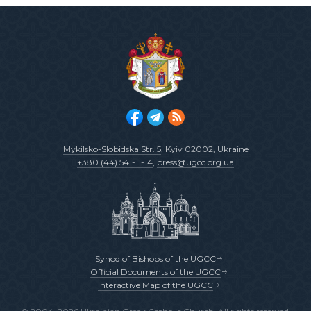
Mykilsko-Slobidska Str. 5
, Kyiv 02002, Ukraine
+380 (44) 541-11-14
,
press@ugcc.org.ua
Synod of Bishops of the UGCC
Official Documents of the UGCC
Interactive Map of the UGCC