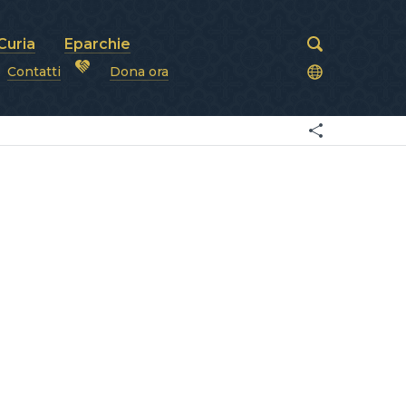
Curia
Eparchie
Contatti
Dona ora
covi