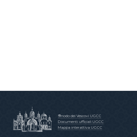
Sinodo dei Vescovi UGCC
Documenti ufficiali UGCC
Mappa interattiva UGCC