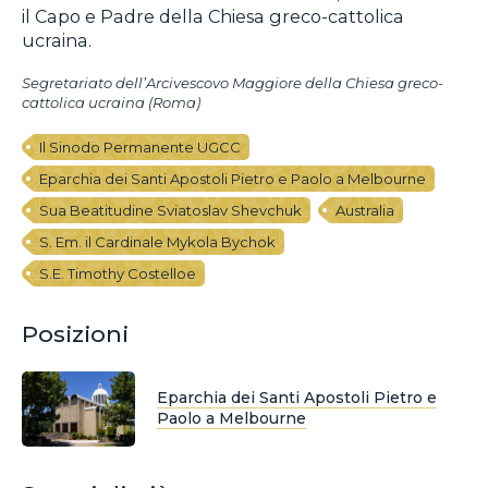
il Capo e Padre della Chiesa greco-cattolica
ucraina.
Segretariato dell’Arcivescovo Maggiore della Chiesa greco-
cattolica ucraina (Roma)
Il Sinodo Permanente UGCC
Eparchia dei Santi Apostoli Pietro e Paolo a Melbourne
Sua Beatitudine Sviatoslav Shevchuk
Australia
S. Em. il Cardinale Mykola Bychok
S.E. Timothy Costelloe
Posizioni
Eparchia dei Santi Apostoli Pietro e
Paolo a Melbourne