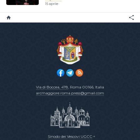
15 aprile
Via di Boccea, 478
, Roma 00166, Italia
arcmaggiore.roma.press@gmail.com
Sinodo dei Vescovi UGCC