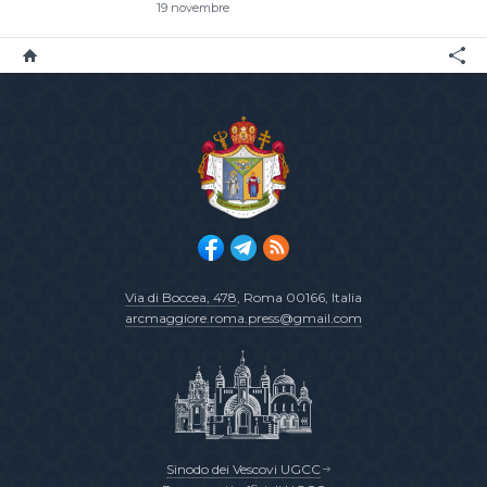
19 novembre
Via di Boccea, 478
, Roma 00166, Italia
arcmaggiore.roma.press@gmail.com
Sinodo dei Vescovi UGCC