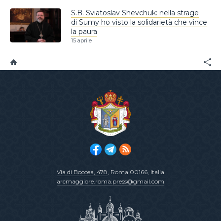
S.B. Sviatoslav Shevchuk: nella strage
di Sumy ho visto la solidarietà che vince
la paura
15 aprile
Via di Boccea, 478
, Roma 00166, Italia
arcmaggiore.roma.press@gmail.com