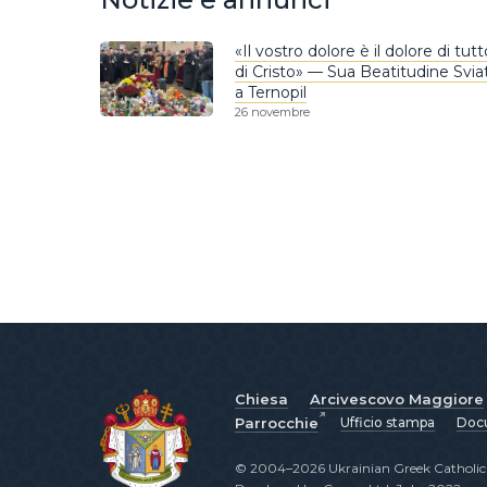
«Il vostro dolore è il dolore di tut
di Cristo» — Sua Beatitudine Sviat
a Ternopil
26 novembre
Chiesa
Arcivescovo Maggiore
Parrocchie
Ufficio stampa
Docu
© 2004–2026 Ukrainian Greek Catholic C