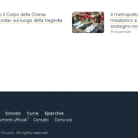
to il Corpo della Chiesa
Il metropoli
oslav sul luogo della tragedia
missilistico a
sostegno rec
19 novembre
Sinodo
Curia
Eparchie
menti ufficiali
Contatti
Dona ora
hurch. All rights reserved.