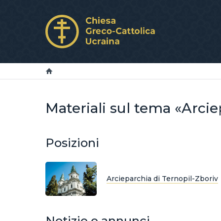
Materiali sul tema «Arcie
Posizioni
Arcieparchia di Ternopil-Zboriv
Notizie e annunci