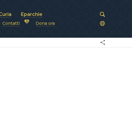
Curia
Eparchie
Contatti
Dona ora
covi