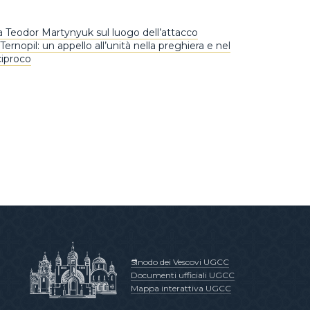
ta Teodor Martynyuk sul luogo dell’attacco
 Ternopil: un appello all’unità nella preghiera e nel
iproco
Sinodo dei Vescovi UGCC
Documenti ufficiali UGCC
Mappa interattiva UGCC