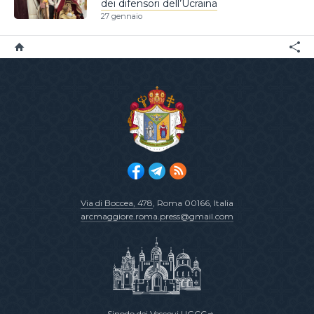
dei difensori dell’Ucraina
27 gennaio
Via di Boccea, 478
, Roma 00166, Italia
arcmaggiore.roma.press@gmail.com
Sinodo dei Vescovi UGCC