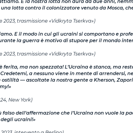
ttiamo. E la nostra lotta non dura da due anni, nemm
 una lotta contro il colonizzatore venuto da Mosca, che
e 2023, trasmissione «Vidkryta Tserkva»)
amo. E il modo in cui gli ucraini si comportano e prof
urante la guerra è motivo di stupore per il mondo inte
e 2023, trasmissione «Vidkryta Tserkva»)
è ferita, ma non spezzata! L’Ucraina è stanca, ma rest
! Credetemi, a nessuno viene in mente di arrendersi,
e ostilità — ascoltate la nostra gente a Kherson, Zapor
umy!»
24, New York)
ù falso dell’affermazione che l’Ucraina non vuole la p
 degli ucraini!»
2023, intervento a Berlino)