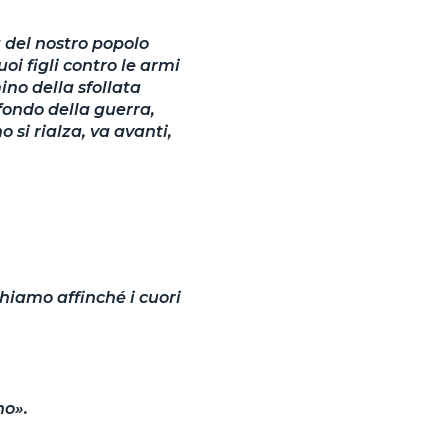
 del nostro popolo
oi figli contro le armi
ino della sfollata
fondo della guerra,
 si rialza, va avanti,
ghiamo affinché i cuori
no».