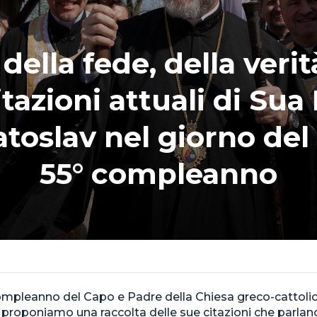
della fede, della verit
itazioni attuali di Sua
atoslav nel giorno del
55° compleanno
compleanno del Capo e Padre della Chiesa greco-cattolic
 proponiamo una raccolta delle sue citazioni che parlano