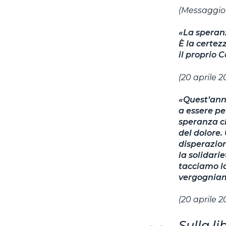
(
Messaggio
«La speranz
È la certez
il proprio 
(20 aprile 
«Quest’anno
a essere pe
speranza ch
del dolore.
disperazio
la solidari
tacciamo la
vergogniam
(20 aprile 2
Sulla li