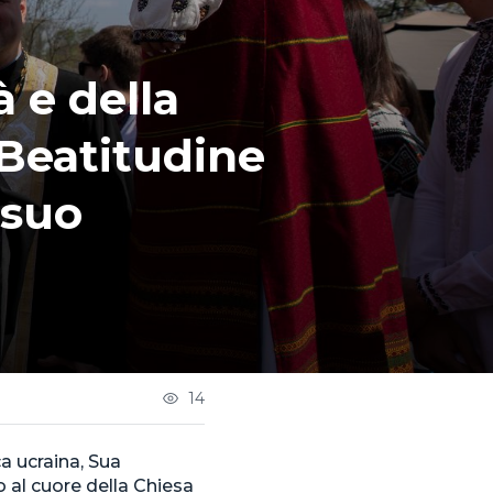
à e della
 Beatitudine
 suo
14
a ucraina, Sua
 al cuore della Chiesa