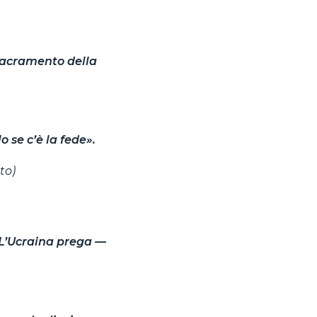
 Sacramento della
o se c’è la fede».
to)
 L’Ucraina prega —