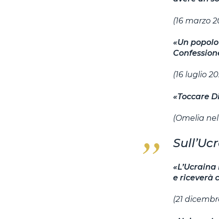
(16 marzo 2
«Un popolo 
Confessione
(16 luglio 2
«Toccare Di
(Omelia nel
Sull’Uc
«L’Ucraina 
e riceverà 
(21 dicembr