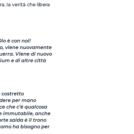
, la verità che libera
io è con noi!
sso, viene nuovamente
uerra. Viene di nuovo
ium e di altre città
 costretto
endere per mano
ice che c’è qualcosa
 e immutabile, anche
te salda è il trono
 l’uomo ha bisogno per