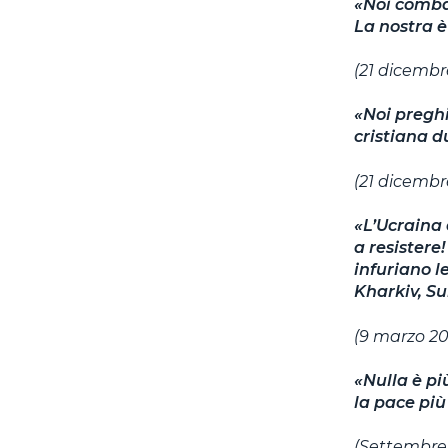
«Noi comba
La nostra è
(21 dicembr
«Noi preghi
cristiana d
(21 dicembr
«L’Ucraina 
a resistere
infuriano l
Kharkiv, S
(9 marzo 20
«Nulla è pi
la pace più
(Settembre 