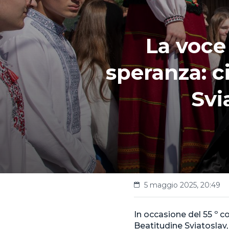
La voce 
speranza: c
Svi
5 maggio 2025, 20:49
In occasione del 55 º 
Beatitudine Sviatoslav,