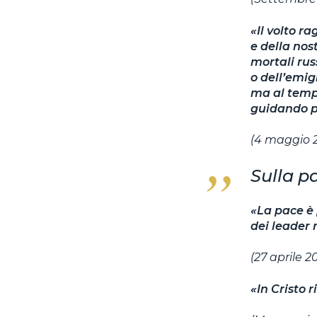
«Il volto r
e della nos
mortali rus
o dell’emig
ma al tempo
guidando pe
(4 maggio 2
Sulla p
«La pace è 
dei leader 
(27 aprile 
«In Cristo r