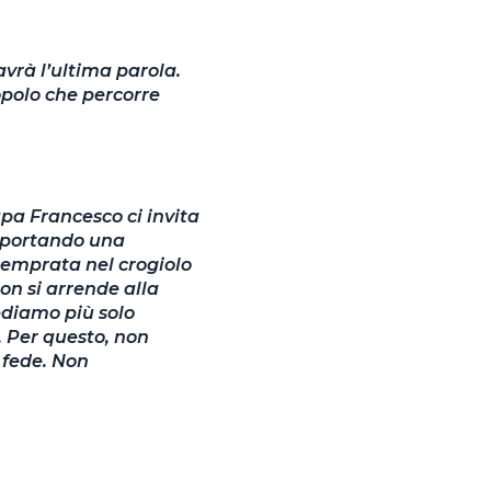
avrà l’ultima parola.
opolo che percorre
apa Francesco ci invita
, portando una
temprata nel crogiolo
on si arrende alla
ediamo più solo
i. Per questo, non
 fede. Non