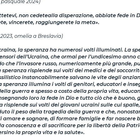
 pasquale 2024)
etevi, non cedetealla disperazione, abbiate fede in Di
rete, vincerete, raggiungerete la meta».
2023, omelia a Breslavia)
craina, la speranza ha numerosi volti illuminati. La sp
ifensori dell’Ucraina, che ormai per l’undicesimo anno
o che l’invasore russo, numericamente più grande, pu
 speranza risplende sui volti dei medici e dei soccorrit
silistico instancabilmente salvano le vite degli anziani
 speranza illumina i volti di genitori, educatori e ins
 della guerra e spesso a costo della propria vita, educ
nsegnando loro la fede in Dio e tutto ciò che è buono, 
 risplende sui volti dei giovani ucraini sulle cui spal
duto il peso della tragedia della guerra e che, nonosta
 amare e sognare, di formare famiglie e far nascere b
la conoscenza e di sacrificare per la libertà della Patri
rsino la propria vita e la salute».