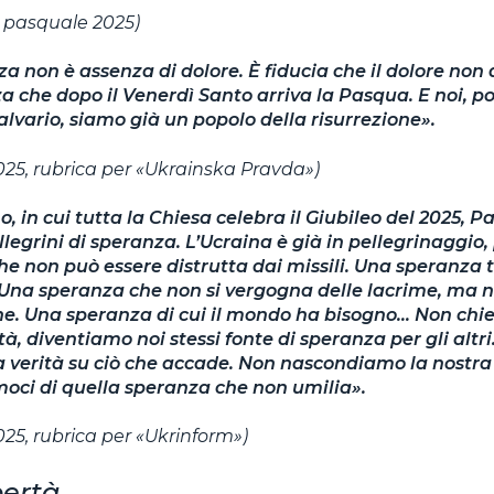
 pasquale 2025)
a non è assenza di dolore. È fiducia che il dolore non 
za che dopo il Venerdì Santo arriva la Pasqua. E noi, p
Calvario, siamo già un popolo della risurrezione».
2025, rubrica per «Ukrainska Pravda»)
, in cui tutta la Chiesa celebra il Giubileo del 2025, P
llegrini di speranza. L’Ucraina è già in pellegrinaggio
e non può essere distrutta dai missili. Una speranza 
 Una speranza che non si vergogna delle lacrime, ma n
ne. Una speranza di cui il mondo ha bisogno… Non chi
età, diventiamo noi stessi fonte di speranza per gli altr
 verità su ciò che accade. Non nascondiamo la nostra
oci di quella speranza che non umilia».
025, rubrica per «Ukrinform»)
bertà