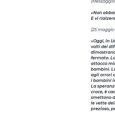
(Messaggio
«Non abbatt
E vi rialze
(25 maggio 
»
Oggi, in U
volti dei d
dimostrand
fermato. La
attacco mis
bambini. La
agli orrori
i bambini i
La speranza
croce, è ca
smettono di
le vette del
prezioso, pe