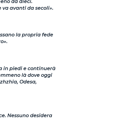
eno da dieci.
 va avanti da secoli».
essano la propria fede
ro».
a in piedi e continuerà
 nemmeno là dove oggi
izhzhia, Odesa,
ace. Nessuno desidera