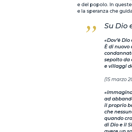
e del popolo. In queste 
e la speranza che guida
Su Dio 
«Dov’è Dio 
È di nuovo 
condannato 
sepolto da 
e villaggi d
(15 marzo 2
«Immaginate
ad abbandon
il proprio 
che nessun
quando crol
di Dio e il
avere un s