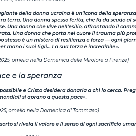
aggiante della donna ucraina è un’icona della speranza
tra terra. Una donna spesso ferita, che fa da scudo ai su
se. Una donna che vive nell’esilio, affrontando il camm
rata. Una donna che porta nel cuore il trauma più pro
 stesso è un mistero di resilienza e forza — ogni giorno
r mano i suoi figli… La sua forza è incredibile».
025, omelia nella Domenica delle Mirofore a Firenze)
ace e la speranza
possibile e Cristo desidera donarla a chi lo cerca. Pre
mondiali si aprano a questa pace».
2025, omelia nella Domenica di Tommaso)
isorto si rivela il valore e il senso di ogni sacrificio uma