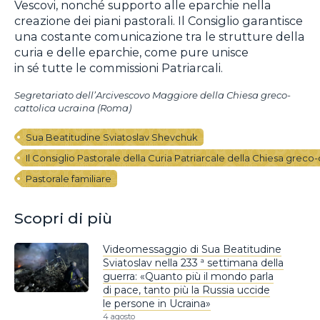
Vescovi, nonché supporto alle eparchie nella
creazione dei piani pastorali. Il Consiglio garantisce
una costante comunicazione tra le strutture della
curia e delle eparchie, come pure unisce
in sé tutte le commissioni Patriarcali.
Segretariato dell’Arcivescovo Maggiore della Chiesa greco-
cattolica ucraina (Roma)
Sua Beatitudine Sviatoslav Shevchuk
Il Consiglio Pastorale della Curia Patriarcale della Chiesa greco-
Pastorale familiare
Scopri di più
Videomessaggio di Sua Beatitudine
Sviatoslav nella 233 ª settimana della
guerra: «Quanto più il mondo parla
di pace, tanto più la Russia uccide
le persone in Ucraina»
4 agosto