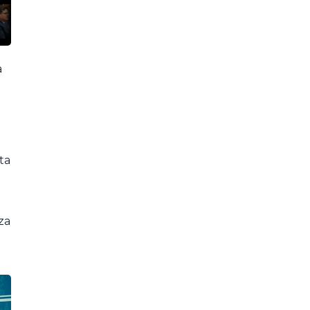
a
ta
za