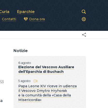
Curia
Eparchie
Contatti
Dona ora
covi
Notizie
6 agosto
Elezione del Vescovo Ausiliare
dell’Eparchia di Buchach
5 agosto
53
Papa Leone XIV riceve in udienza
il Vescovo Dmytro Hryhorak
e la comunità della «Casa della
Misericordia»
la