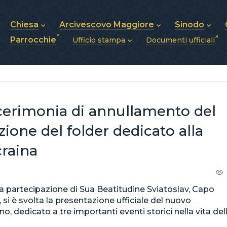
Chiesa
Arcivescovo Maggiore
Sinodo
Parrocchie
Ufficio stampa
Documenti ufficiali
Chi siamo
Sua Beatitudine Sviatoslav
Sinodo dei Ves
Storia della Chiesa
Biografia
Vescovi
Notizie
Struttura della Chiesa
Stemma
Annunci
Futuro della Chiesa
Pubblicazioni
Foto e Video
Chiesa in Ucraina
a cerimonia di annullamento del
zione del folder dedicato alla
craina
 la partecipazione di Sua Beatitudine Sviatoslav, Capo
 si è svolta la presentazione ufficiale del nuovo
no, dedicato a tre importanti eventi storici nella vita del