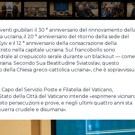
venti giubilari: il 30 ° anniversario del rinnovamento dell
 ucraina, il 20 ° anniversario del ritorno della sede del
iv e il 12 ° anniversario della consacrazione della
risto nella capitale ucraina. Sul francobollo sono
attedrale al crepuscolo serale durante un blackout — come
craina. Secondo Sua Beatitudine Sviatoslav, questo
io della Chiesa greco-cattolica ucraina», che è sopravvissu
apo del Servizio Poste e Filatelia del Vaticano,
Stato della Città del Vaticano intende «esprimere vicinan
bito persecuzioni e prove, e negli ultimi quattro anni sta
guerra crudele e disumana».