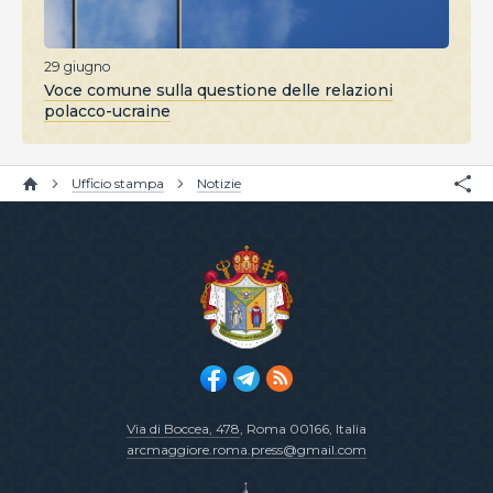
29 giugno
Voce comune sulla questione delle relazioni
polacco-ucraine
Ufficio stampa
Notizie
Via di Boccea, 478
, Roma 00166, Italia
arcmaggiore.roma.press@gmail.com