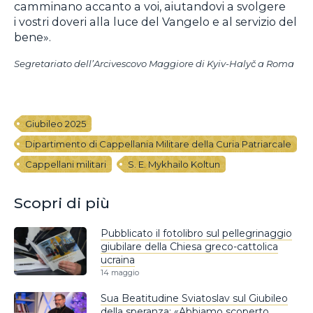
camminano accanto a voi, aiutandovi a svolgere
i vostri doveri alla luce del Vangelo e al servizio del
bene».
Segretariato dell’Arcivescovo Maggiore di Kyiv-Halyč a Roma
Giubileo 2025
Dipartimento di Cappellania Militare della Curia Patriarcale
Cappellani militari
S. E. Mykhailo Koltun
Scopri di più
Pubblicato il fotolibro sul pellegrinaggio
giubilare della Chiesa greco-cattolica
ucraina
14 maggio
Sua Beatitudine Sviatoslav sul Giubileo
della speranza: «Abbiamo scoperto