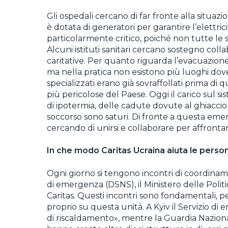
Gli ospedali cercano di far fronte alla situazi
è dotata di generatori per garantire l’elettri
particolarmente critico, poiché non tutte le
Alcuni istituti sanitari cercano sostegno coll
caritative. Per quanto riguarda l’evacuazione d
ma nella pratica non esistono più luoghi dove tr
specializzati erano già sovraffollati prima di q
più pericolose del Paese. Oggi il carico sul s
di ipotermia, delle cadute dovute al ghiacci
soccorso sono saturi. Di fronte a questa emer
cercando di unirsi e collaborare per affrontar
In che modo Caritas Ucraina aiuta le perso
Ogni giorno si tengono incontri di coordinamen
di emergenza (DSNS), il Ministero delle Politich
Caritas. Questi incontri sono fondamentali, pe
proprio su questa unità. A Kyiv il Servizio di
di riscaldamento», mentre la Guardia Nazionale 