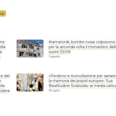
ina
ine
Kramatorsk, bombe russe colpiscono
ella
per la seconda volta il monastero del
a
suore SSVM
e
3 agosto
te del
«Perdono e riconciliazione per sanare
o
la memoria dei popoli europei»: Sua
lla
Beatitudine Sviatoslav ai media vatic
craina
18 luglio