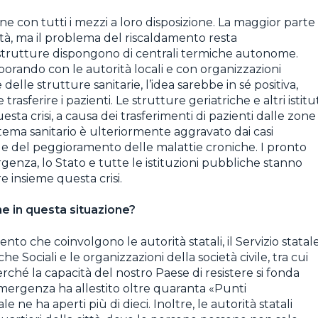
one con tutti i mezzi a loro disposizione. La maggior parte
cità, ma il problema del riscaldamento resta
 strutture dispongono di centrali termiche autonome.
aborando con le autorità locali e con organizzazioni
elle strutture sanitarie, l’idea sarebbe in sé positiva,
asferire i pazienti. Le strutture geriatriche e altri istitut
uesta crisi, a causa dei trasferimenti di pazienti dalle zone
istema sanitario è ulteriormente aggravato dai casi
o e del peggioramento delle malattie croniche. I pronto
genza, lo Stato e tutte le istituzioni pubbliche stanno
e insieme questa crisi.
ne in questa situazione?
to che coinvolgono le autorità statali, il Servizio statal
e Sociali e le organizzazioni della società civile, tra cui
rché la capacità del nostro Paese di resistere si fonda
 emergenza ha allestito oltre quaranta «Punti
ne ha aperti più di dieci. Inoltre, le autorità statali