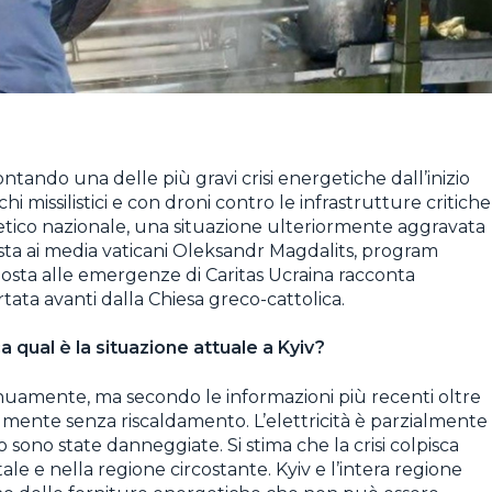
ontando una delle più gravi crisi energetiche dall’inizio
hi missilistici e con droni contro le infrastrutture critiche
etico nazionale, una situazione ulteriormente aggravata
ista ai media vaticani Oleksandr Magdalits, program
posta alle emergenze di Caritas Ucraina racconta
rtata avanti dalla Chiesa greco-cattolica.
a qual è la situazione attuale a Kyiv?
inuamente, ma secondo le informazioni più recenti oltre
tualmente senza riscaldamento. L’elettricità è parzialmente
 sono state danneggiate. Si stima che la crisi colpisca
le e nella regione circostante. Kyiv e l’intera regione