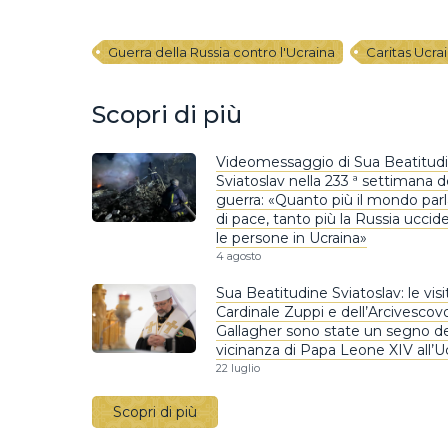
Guerra della Russia contro l'Ucraina
Caritas Ucra
Scopri di più
Videomessaggio di Sua Beatitud
Sviatoslav nella 233 ª settimana d
guerra: «Quanto più il mondo parl
di pace, tanto più la Russia uccid
le persone in Ucraina»
4 agosto
Sua Beatitudine Sviatoslav: le visi
Cardinale Zuppi e dell’Arcivescov
Gallagher sono state un segno de
vicinanza di Papa Leone XIV all’U
22 luglio
Scopri di più