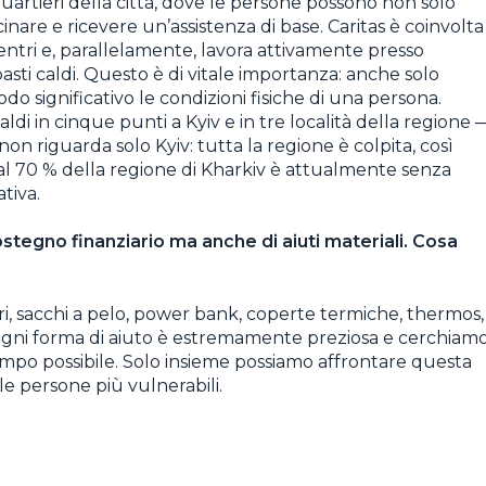
quartieri della città, dove le persone possono non solo
inare e ricevere un’assistenza di base. Caritas è coinvolta
ntri e, parallelamente, lavora attivamente presso
sti caldi. Questo è di vitale importanza: anche solo
o significativo le condizioni fisiche di una persona.
aldi in cinque punti a Kyiv e in tre località della regione 
 non riguarda solo Kyiv: tutta la regione è colpita, così
 al 70 % della regione di Kharkiv è attualmente senza
tiva.
ostegno finanziario ma anche di aiuti materiali. Cosa
i, sacchi a pelo, power bank, coperte termiche, thermos,
 Ogni forma di aiuto è estremamente preziosa e cerchiam
tempo possibile. Solo insieme possiamo affrontare questa
le persone più vulnerabili.