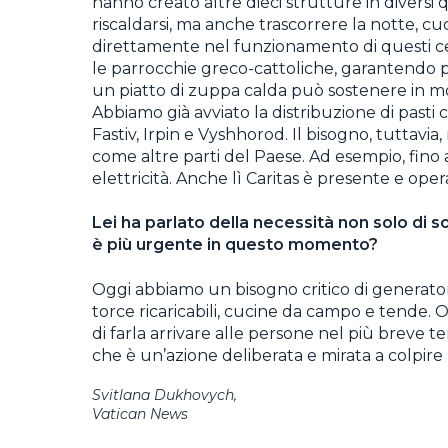
hanno creato altre dieci strutture in diversi 
riscaldarsi, ma anche trascorrere la notte, cuc
direttamente nel funzionamento di questi ce
le parrocchie greco-cattoliche, garantendo pa
un piatto di zuppa calda può sostenere in mod
Abbiamo già avviato la distribuzione di pasti c
Fastiv, Irpin e Vyshhorod. Il bisogno, tuttavia,
come altre parti del Paese. Ad esempio, fino
elettricità. Anche lì Caritas è presente e opera
Lei ha parlato della necessità non solo di s
è più urgente in questo momento?
Oggi abbiamo un bisogno critico di generator
torce ricaricabili, cucine da campo e tende.
di farla arrivare alle persone nel più breve 
che è un’azione deliberata e mirata a colpire 
Svitlana Dukhovych,
Vatican News