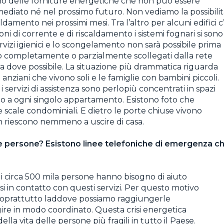
ino delle forniture energetiche che non può essere
immediato né nel prossimo futuro. Non vediamo la possibili
aldamento nei prossimi mesi. Tra l’altro per alcuni edifici c
i di corrente e di riscaldamento i sistemi fognari si sono
rvizi igienici e lo scongelamento non sarà possibile prima
ono completamente o parzialmente scollegati dalla rete
gia dove possibile. La situazione più drammatica riguarda
i anziani che vivono soli e le famiglie con bambini piccoli.
servizi di assistenza sono perlopiù concentrati in spazi
 fino a ogni singolo appartamento. Esistono foto che
le scale condominiali. E dietro le porte chiuse vivono
on riescono nemmeno a uscire di casa.
 persone? Esistono linee telefoniche di emergenza c
gi circa 500 mila persone hanno bisogno di aiuto
si in contatto con questi servizi. Per questo motivo
i soprattutto laddove possiamo raggiungerle
agire in modo coordinato. Questa crisi energetica
la vita delle persone più fragili in tutto il Paese.