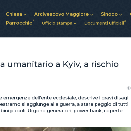
Chiesa
Arcivescovo Maggiore
Sinodo
Parrocchie
Ufficio stampa
Documenti ufficiali
Chi siamo
Sua Beatitudine Sviatoslav
Sinodo dei Ves
Storia della Chiesa
Biografia
Vescovi
Notizie
Struttura della Chiesa
Stemma
Annunci
Futuro della Chiesa
Pubblicazioni
Foto e Video
Chiesa in Ucraina
a umanitario a Kyiv, a rischio
 emergenze dell’ente ecclesiale, descrive i gravi disagi
o estremo si aggiunge alla guerra, a stare peggio di tutti
mbini piccoli. Urgono generatori, power bank, coperte