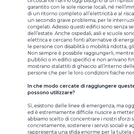
circostante hanno oggi bisogno di un riprist
garantito con le sole risorse locali, né nell’
di un ritorno completo all’elettricità e al risc
un secondo grave problema, per le interruzion
congelati. Adesso questi edifici sono senza se
dell’estate. Anche ospedali, asili e scuole s
elettrica e cercano fonti alternative di ener
le persone con disabilità o mobilità ridotta, gl
Non sempre è possibile raggiungerli, mentre i 
pubblici o in edifici specifici e non arrivano
mostrano stalattiti di ghiaccio all’interno del
persone che per le loro condizioni fisiche n
In che modo cercate di raggiungere queste
possono utilizzare?
Sì, esistono delle linee di emergenza, ma og
ed è estremamente difficile riuscire a metter
abbiamo scelto di concentrare i nostri sforz
concretamente, sostenere i servizi sociali e 
rappresenta una sfida enorme per la tutela del